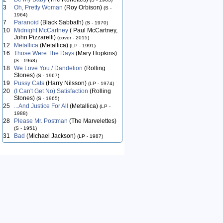
3
Oh, Pretty Woman
(Roy Orbison)
(S -
1964)
7
Paranoid
(Black Sabbath)
(S - 1970)
10
Midnight McCartney
( Paul McCartney,
John Pizzarelli)
(cover - 2015)
12
Metallica
(Metallica)
(LP - 1991)
16
Those Were The Days
(Mary Hopkins)
(S - 1968)
18
We Love You / Dandelion
(Rolling
Stones)
(S - 1967)
19
Pussy Cats
(Harry Nilsson)
(LP - 1974)
20
(I Can't Get No) Satisfaction
(Rolling
Stones)
(S - 1965)
25
...And Justice For All
(Metallica)
(LP -
1988)
28
Please Mr. Postman
(The Marvelettes)
(S - 1951)
31
Bad
(Michael Jackson)
(LP - 1987)