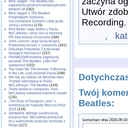
zaczyna og
Mick Jagger: The Beatles byli
najbardziej płodnymi kompozytorami
Utwór zdob
tamtych lat
(182)
Mick Jagger o The Beatles:
Pragmatyzm Sullivana,
Recording.
rozczarowanie Elvisem i cięty język
Johna Lennona
(170)
Rick Beato i jego wideo o Paulu
, katego
McCartneyu: celny cios w machinę
PR-ową branży muzycznej
(166)
John Lennon i jego kocia ferajna:
Prawdziwy kociarz z Liverpoolu
(161)
Dlaczego Pokolenie Z pokochało
George'a Harrisona?
(157)
PRAWDZIWA historia zaginionej
piosenki The Beatles „Little Girl”
ujawniona!
(152)
You Gave Me The Answer: A Morning
in the Life, czyli poranek Paula
(148)
Dotychcza
Nie daj się nabrać na fałszywy wpis
Trumpa uderzający w Paula
McCartneya i The Beatles
(143)
Tłumy fanów w Liverpoolu. Paul
Twój komen
McCartney odwiedził rodzinne miasto
(135)
Beatles:
„The Boys of Dungeon Lane” z
nominacją do nagrody Mercury Prize
2026
(134)
Spotkanie, którego zazdroszczą
wszyscy fani. McCartney pomachał
komentarz dnia 2026-08-10
im z samochodu podczas rozmowy z
Ringo
(127)