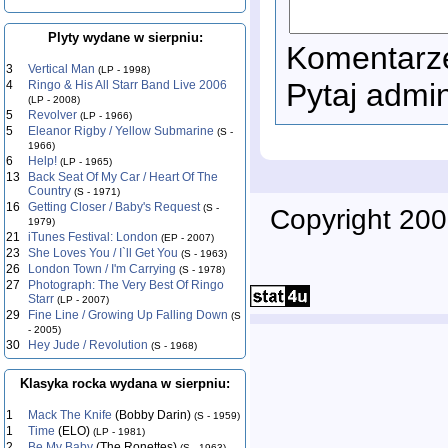
Plyty wydane w sierpniu:
Komentarze
3
Vertical Man
(LP - 1998)
Pytaj admi
4
Ringo & His All Starr Band Live 2006
(LP - 2008)
5
Revolver
(LP - 1966)
5
Eleanor Rigby / Yellow Submarine
(S -
1966)
6
Help!
(LP - 1965)
13
Back Seat Of My Car / Heart Of The
Country
(S - 1971)
16
Getting Closer / Baby's Request
(S -
Copyright 200
1979)
21
iTunes Festival: London
(EP - 2007)
23
She Loves You / I`ll Get You
(S - 1963)
26
London Town / I'm Carrying
(S - 1978)
27
Photograph: The Very Best Of Ringo
Starr
(LP - 2007)
29
Fine Line / Growing Up Falling Down
(S
- 2005)
30
Hey Jude / Revolution
(S - 1968)
Klasyka rocka wydana w sierpniu:
1
Mack The Knife
(Bobby Darin)
(S - 1959)
1
Time
(ELO)
(LP - 1981)
2
Be My Baby
(The Ronettes)
(S - 1963)