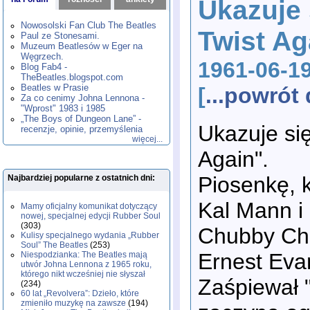
Ukazuje 
1980
1981
1982
1983
1984
,
,
,
,
,
1985
1986
1987
1988
1989
,
,
,
,
,
Nowosolski Fan Club The Beatles
Twist Ag
1990
1991
1992
1993
1994
,
,
,
,
,
Paul ze Stonesami.
1995
1996
1997
1998
1999
,
,
,
,
,
Muzeum Beatlesów w Eger na
2000
2001
2002
2003
2004
,
,
,
,
,
Węgrzech.
1961-06-1
2005
2006
2007
2008
2009
,
,
,
,
,
Blog Fab4 -
2010
2011
2012
2013
2014
TheBeatles.blogspot.com
,
,
,
,
,
2015
Beatles w Prasie
2016
2017
2018
2019
,
,
,
,
,
[
...powró
Za co cenimy Johna Lennona -
2020
2021
2022
2023
2024
,
,
,
,
,
"Wprost" 1983 i 1985
2025
2026
,
,
„The Boys of Dungeon Lane” -
Ukazuje się
recenzje, opinie, przemyślenia
więcej...
Again".
Piosenkę, 
Najbardziej popularne z ostatnich dni:
Kal Mann i
Mamy oficjalny komunikat dotyczący
nowej, specjalnej edycji Rubber Soul
(303)
Chubby Che
Kulisy specjalnego wydania „Rubber
Soul” The Beatles
(253)
Ernest Evan
Niespodzianka: The Beatles mają
utwór Johna Lennona z 1965 roku,
którego nikt wcześniej nie słyszał
Zaśpiewał "
(234)
60 lat „Revolvera”: Dzieło, które
zmieniło muzykę na zawsze
(194)