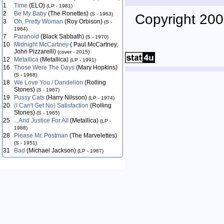
1
Time
(ELO)
(LP - 1981)
2
Be My Baby
(The Ronettes)
(S - 1963)
Copyright 200
3
Oh, Pretty Woman
(Roy Orbison)
(S -
1964)
7
Paranoid
(Black Sabbath)
(S - 1970)
10
Midnight McCartney
( Paul McCartney,
John Pizzarelli)
(cover - 2015)
12
Metallica
(Metallica)
(LP - 1991)
16
Those Were The Days
(Mary Hopkins)
(S - 1968)
18
We Love You / Dandelion
(Rolling
Stones)
(S - 1967)
19
Pussy Cats
(Harry Nilsson)
(LP - 1974)
20
(I Can't Get No) Satisfaction
(Rolling
Stones)
(S - 1965)
25
...And Justice For All
(Metallica)
(LP -
1988)
28
Please Mr. Postman
(The Marvelettes)
(S - 1951)
31
Bad
(Michael Jackson)
(LP - 1987)