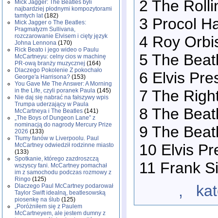
2 The Rolli
Mick Jagger: The Beatles byli
najbardziej płodnymi kompozytorami
tamtych lat
(182)
3 Procol H
Mick Jagger o The Beatles:
Pragmatyzm Sullivana,
rozczarowanie Elvisem i cięty język
4 Roy Orbi
Johna Lennona
(170)
Rick Beato i jego wideo o Paulu
5 The Beatl
McCartneyu: celny cios w machinę
PR-ową branży muzycznej
(164)
Dlaczego Pokolenie Z pokochało
6 Elvis Pr
George'a Harrisona?
(153)
You Gave Me The Answer: A Morning
7 The Righ
in the Life, czyli poranek Paula
(145)
Nie daj się nabrać na fałszywy wpis
Trumpa uderzający w Paula
8 The Beatl
McCartneya i The Beatles
(141)
„The Boys of Dungeon Lane” z
nominacją do nagrody Mercury Prize
9 The Beatl
2026
(133)
Tłumy fanów w Liverpoolu. Paul
10 Elvis Pr
McCartney odwiedził rodzinne miasto
(133)
Spotkanie, którego zazdroszczą
11 Frank Si
wszyscy fani. McCartney pomachał
im z samochodu podczas rozmowy z
Ringo
(125)
, katego
Dlaczego Paul McCartney podarował
Taylor Swift idealną, beatlesowską
piosenkę na ślub
(125)
„Poróżniłem się z Paulem
McCartneyem, ale jestem dumny z