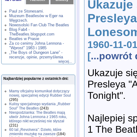
Ukazuje 
1980
1981
1982
1983
1984
,
,
,
,
,
1985
1986
1987
1988
1989
,
,
,
,
,
Paul ze Stonesami.
Presleya
1990
1991
1992
1993
1994
,
,
,
,
,
Muzeum Beatlesów w Eger na
1995
1996
1997
1998
1999
,
,
,
,
,
Węgrzech.
2000
2001
2002
2003
2004
,
,
,
,
,
Nowosolski Fan Club The Beatles
Lonesom
2005
2006
2007
2008
2009
,
,
,
,
,
Blog Fab4 -
2010
2011
2012
2013
2014
TheBeatles.blogspot.com
,
,
,
,
,
2015
Beatles w Prasie
2016
2017
2018
2019
,
,
,
,
,
1960-11-01
Za co cenimy Johna Lennona -
2020
2021
2022
2023
2024
,
,
,
,
,
"Wprost" 1983 i 1985
2025
2026
,
,
„The Boys of Dungeon Lane” -
[
...powró
recenzje, opinie, przemyślenia
więcej...
Ukazuje się
Najbardziej popularne z ostatnich dni:
Presleya "
Mamy oficjalny komunikat dotyczący
Tonight".
nowej, specjalnej edycji Rubber Soul
(295)
Kulisy specjalnego wydania „Rubber
Soul” The Beatles
(243)
Niespodzianka: The Beatles mają
Najlepiej s
utwór Johna Lennona z 1965 roku,
którego nikt wcześniej nie słyszał
(231)
1 The Beat
60 lat „Revolvera”: Dzieło, które
zmieniło muzykę na zawsze
(184)