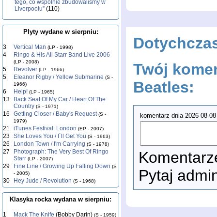
tego, co wspólnie zbudowaliśmy w
Liverpoolu”
(110)
Plyty wydane w sierpniu:
Dotychcza
3
Vertical Man
(LP - 1998)
4
Ringo & His All Starr Band Live 2006
(LP - 2008)
Twój komen
5
Revolver
(LP - 1966)
5
Eleanor Rigby / Yellow Submarine
(S -
Beatles:
1966)
6
Help!
(LP - 1965)
13
Back Seat Of My Car / Heart Of The
Country
(S - 1971)
16
Getting Closer / Baby's Request
(S -
komentarz dnia 2026-08-08
1979)
21
iTunes Festival: London
(EP - 2007)
23
She Loves You / I`ll Get You
(S - 1963)
26
London Town / I'm Carrying
(S - 1978)
27
Photograph: The Very Best Of Ringo
Komentarze
Starr
(LP - 2007)
29
Fine Line / Growing Up Falling Down
(S
Pytaj admi
- 2005)
30
Hey Jude / Revolution
(S - 1968)
Klasyka rocka wydana w sierpniu:
1
Mack The Knife
(Bobby Darin)
(S - 1959)