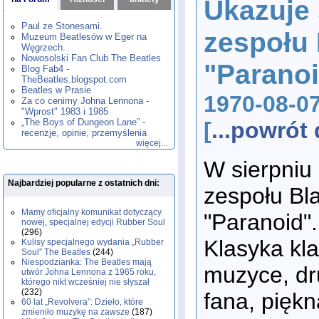
Ukazuje 
1980
1981
1982
1983
1984
,
,
,
,
,
1985
1986
1987
1988
1989
,
,
,
,
,
Paul ze Stonesami.
zespołu
1990
1991
1992
1993
1994
,
,
,
,
,
Muzeum Beatlesów w Eger na
1995
1996
1997
1998
1999
,
,
,
,
,
Węgrzech.
2000
2001
2002
2003
2004
,
,
,
,
,
Nowosolski Fan Club The Beatles
"Parano
2005
2006
2007
2008
2009
,
,
,
,
,
Blog Fab4 -
2010
2011
2012
2013
2014
TheBeatles.blogspot.com
,
,
,
,
,
2015
Beatles w Prasie
2016
2017
2018
2019
,
,
,
,
,
1970-08-0
Za co cenimy Johna Lennona -
2020
2021
2022
2023
2024
,
,
,
,
,
"Wprost" 1983 i 1985
2025
2026
,
,
„The Boys of Dungeon Lane” -
[
...powró
recenzje, opinie, przemyślenia
więcej...
W sierpniu 
Najbardziej popularne z ostatnich dni:
zespołu Bl
Mamy oficjalny komunikat dotyczący
"Paranoid".
nowej, specjalnej edycji Rubber Soul
(296)
Klasyka kla
Kulisy specjalnego wydania „Rubber
Soul” The Beatles
(244)
Niespodzianka: The Beatles mają
muzyce, dr
utwór Johna Lennona z 1965 roku,
którego nikt wcześniej nie słyszał
(232)
fana, piękn
60 lat „Revolvera”: Dzieło, które
zmieniło muzykę na zawsze
(187)