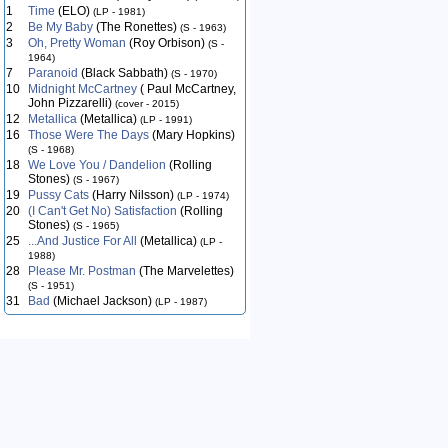
1
Time
(ELO)
(LP - 1981)
2
Be My Baby
(The Ronettes)
(S - 1963)
3
Oh, Pretty Woman
(Roy Orbison)
(S -
1964)
7
Paranoid
(Black Sabbath)
(S - 1970)
10
Midnight McCartney
( Paul McCartney,
John Pizzarelli)
(cover - 2015)
12
Metallica
(Metallica)
(LP - 1991)
16
Those Were The Days
(Mary Hopkins)
(S - 1968)
18
We Love You / Dandelion
(Rolling
Stones)
(S - 1967)
19
Pussy Cats
(Harry Nilsson)
(LP - 1974)
20
(I Can't Get No) Satisfaction
(Rolling
Stones)
(S - 1965)
25
...And Justice For All
(Metallica)
(LP -
1988)
28
Please Mr. Postman
(The Marvelettes)
(S - 1951)
31
Bad
(Michael Jackson)
(LP - 1987)