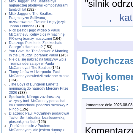
"silnik odr
Mick Jagger: The Beatles byli
najbardziej płodnymi kompozytorami
tamtych lat
(182)
Mick Jagger o The Beatles:
, katego
Pragmatyzm Sullivana,
rozczarowanie Elvisem i cięty język
Johna Lennona
(170)
Rick Beato i jego wideo o Paulu
McCartneyu: celny cios w machinę
PR-ową branży muzycznej
(164)
Dlaczego Pokolenie Z pokochało
George'a Harrisona?
(153)
You Gave Me The Answer: A Morning
in the Life, czyli poranek Paula
(145)
Dotychcza
Nie daj się nabrać na fałszywy wpis
Trumpa uderzający w Paula
McCartneya i The Beatles
(141)
Tłumy fanów w Liverpoolu. Paul
Twój komen
McCartney odwiedził rodzinne miasto
(134)
„The Boys of Dungeon Lane” z
Beatles:
nominacją do nagrody Mercury Prize
2026
(133)
Spotkanie, którego zazdroszczą
wszyscy fani. McCartney pomachał
komentarz dnia 2026-08-08
im z samochodu podczas rozmowy z
Ringo
(126)
Dlaczego Paul McCartney podarował
Taylor Swift idealną, beatlesowską
piosenkę na ślub
(125)
„Poróżniłem się z Paulem
Komentarze
McCartneyem, ale jestem dumny z