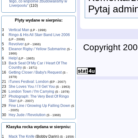
tego, co wspólnie zbudowaliśmy w
Liverpoolu”
(110)
Pytaj admi
Plyty wydane w sierpniu:
3
Vertical Man
(LP - 1998)
4
Ringo & His All Starr Band Live 2006
(LP - 2008)
5
Revolver
Copyright 200
(LP - 1966)
5
Eleanor Rigby / Yellow Submarine
(S -
1966)
6
Help!
(LP - 1965)
13
Back Seat Of My Car / Heart Of The
Country
(S - 1971)
16
Getting Closer / Baby's Request
(S -
1979)
21
iTunes Festival: London
(EP - 2007)
23
She Loves You / I`ll Get You
(S - 1963)
26
London Town / I'm Carrying
(S - 1978)
27
Photograph: The Very Best Of Ringo
Starr
(LP - 2007)
29
Fine Line / Growing Up Falling Down
(S
- 2005)
30
Hey Jude / Revolution
(S - 1968)
Klasyka rocka wydana w sierpniu:
1
Mack The Knife
(Bobby Darin)
(S - 1959)