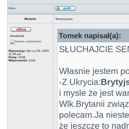
Góra
Michelle
Temat postu:
Tomek napisał(a):
Beatlesiak
SŁUCHAJCIE SE
Rejestracja:
Nie Lut 06, 2005
11:35 pm
Posty:
2038
Miejscowość:
Łódź
Własnie jestem p
-Z Ukrycia:
Brytyj
i mysle że jest wa
Wlk.Brytanii zwią
polecam.Ja nieste
że jeszcze to nad