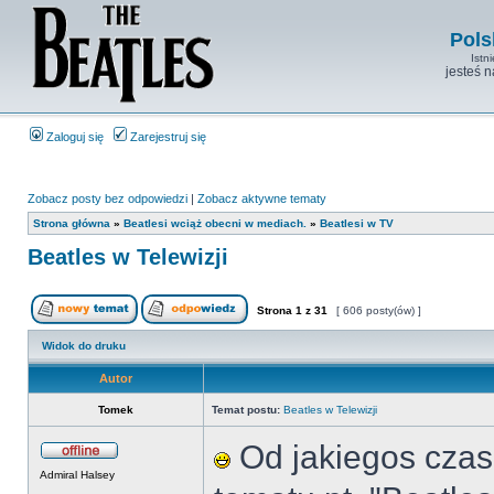
Pols
Istn
jesteś 
Zaloguj się
Zarejestruj się
Zobacz posty bez odpowiedzi
|
Zobacz aktywne tematy
Strona główna
»
Beatlesi wciąż obecni w mediach.
»
Beatlesi w TV
Beatles w Telewizji
Strona
1
z
31
[ 606 posty(ów) ]
Widok do druku
Autor
Tomek
Temat postu:
Beatles w Telewizji
Od jakiegos czas
Admiral Halsey