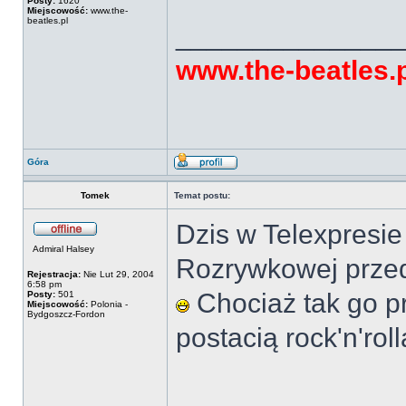
Posty:
1620
Miejscowość:
www.the-
beatles.pl
______________
www.the-beatles.
Góra
Tomek
Temat postu:
Dzis w Telexpresie
Admiral Halsey
Rozrywkowej przed
Rejestracja:
Nie Lut 29, 2004
6:58 pm
Chociaż tak go pr
Posty:
501
Miejscowość:
Polonia -
Bydgoszcz-Fordon
postacią rock'n'rol