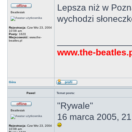
Lepsza niż w Pozna
Beatlesiak
wychodzi słonecz
Rejestracja:
Czw Wrz 23, 2004
10:08 am
Posty:
1620
Miejscowość:
www.the-
______________
beatles.pl
www.the-beatles.
Góra
Pawel
Temat postu:
"Rywale"
Beatlesiak
16 marca 2005, 21
Rejestracja:
Czw Wrz 23, 2004
10:08 am