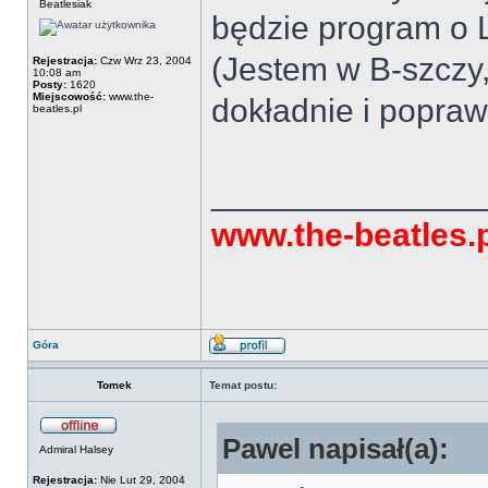
Beatlesiak
będzie program o 
(Jestem w B-szczy
Rejestracja:
Czw Wrz 23, 2004
10:08 am
Posty:
1620
Miejscowość:
www.the-
dokładnie i popra
beatles.pl
______________
www.the-beatles.
Góra
Tomek
Temat postu:
Pawel napisał(a):
Admiral Halsey
Rejestracja:
Nie Lut 29, 2004