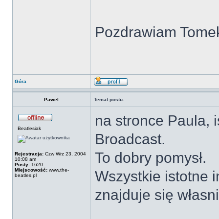
Pozdrawiam Tome
Góra
Pawel
Temat postu:
na stronce Paula, 
Beatlesiak
Broadcast.
To dobry pomysł.
Rejestracja:
Czw Wrz 23, 2004
10:08 am
Posty:
1620
Miejscowość:
www.the-
Wszystkie istotne i
beatles.pl
znajduje się własn