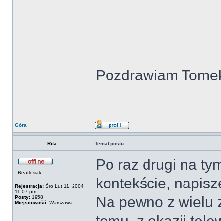
Pozdrawiam Tome
Góra
Rita
Temat postu:
Po raz drugi na ty
Beatlesiak
kontekście, napiszę
Rejestracja:
Śro Lut 11, 2004
11:07 pm
Na pewno z wielu z 
Posty:
1958
Miejscowość:
Warszawa
temu, z okazji telew