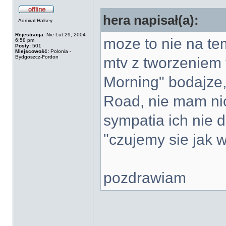
hera napisał(a):
Admiral Halsey
Rejestracja:
Nie Lut 29, 2004
moze to nie na te
6:58 pm
Posty:
501
Miejscowość:
Polonia -
Bydgoszcz-Fordon
mtv z tworzeniem
Morning" bodajze,
Road, nie mam nic
sympatia ich nie d
"czujemy sie jak w
pozdrawiam