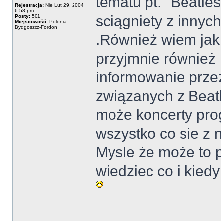
tematu pt. "Beatle
Rejestracja:
Nie Lut 29, 2004
6:58 pm
sciągniety z innych
Posty:
501
Miejscowość:
Polonia -
Bydgoszcz-Fordon
.Również wiem jak
przyjmnie również 
informowanie prze
związanych z Beatl
może koncerty pr
wszystko co sie z 
Mysle że może to p
wiedziec co i kied