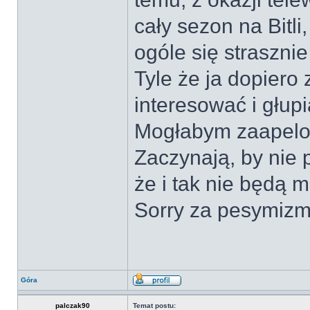
cały sezon na Bitl
ogóle się straszni
Tyle że ja dopier
interesować i głup
Mogłabym zaapelow
Zaczynają, by nie p
że i tak nie będą mi
Sorry za pesymizm.
Góra
palczak90
Temat postu: