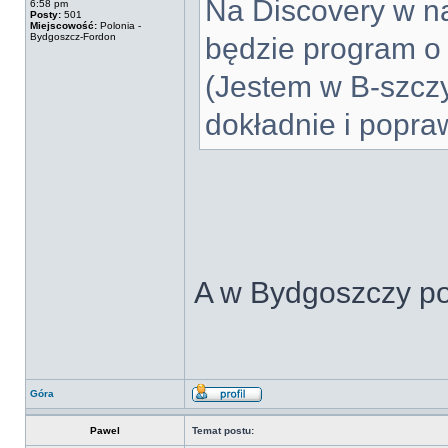
Na Discovery w naj
6:58 pm
Posty:
501
Miejscowość:
Polonia -
Bydgoszcz-Fordon
będzie program o 
(Jestem w B-szczy
dokładnie i popra
A w Bydgoszczy p
Góra
Pawel
Temat postu: