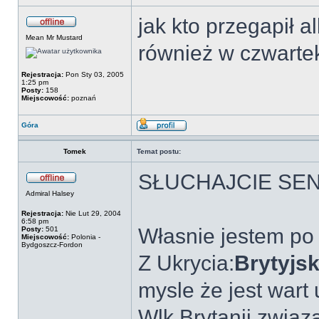
jak kto przegapił
Mean Mr Mustard
również w czwartek
Rejestracja:
Pon Sty 03, 2005
1:25 pm
Posty:
158
Miejscowość:
poznań
Góra
Tomek
Temat postu:
SŁUCHAJCIE SEN
Admiral Halsey
Rejestracja:
Nie Lut 29, 2004
6:58 pm
Własnie jestem po
Posty:
501
Miejscowość:
Polonia -
Bydgoszcz-Fordon
Z Ukrycia:
Brytyjs
mysle że jest wart
Wlk.Brytanii zwią