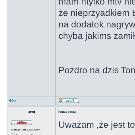
mam ntylko mtv ni
że nieprzyadkiem Be
na dodatek nagryw
chyba jakims zam
Pozdro na dzis To
Góra
artur
Temat postu:
Uważam ,że jest to
starszy fan sztabowy