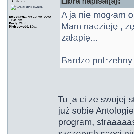
Libra napisał(a):
Beatlesiak
A ja nie mogłam o
Rejestracja:
Nie Lut 06, 2005
11:35 pm
Mam nadzieję , zę
Posty:
2038
Miejscowość:
Łódź
załapię...
Bardzo potrzebny
To ja ci ze swojej 
już sobie Antologi
program, straaaaa
szczerych chęci n