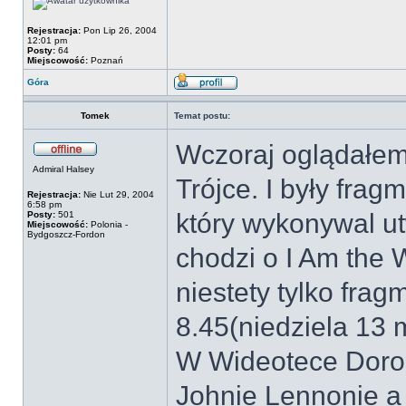
Rejestracja:
Pon Lip 26, 2004
12:01 pm
Posty:
64
Miejscowość:
Poznań
Góra
Tomek
Temat postu:
Wczoraj oglądałe
Admiral Halsey
Trójce. I były fr
Rejestracja:
Nie Lut 29, 2004
6:58 pm
który wykonywal u
Posty:
501
Miejscowość:
Polonia -
Bydgoszcz-Fordon
chodzi o I Am the 
niestety tylko frag
8.45(niedziela 13 
W Wideotece Doros
Johnie Lennonie a 