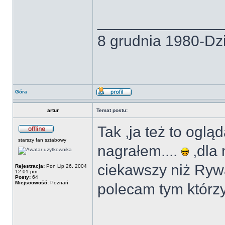
______________
8 grudnia 1980-Dzi
Góra
artur
Temat postu:
Tak ,ja też to oglą
starszy fan sztabowy
nagrałem....
,dla 
ciekawszy niż Ryw
Rejestracja:
Pon Lip 26, 2004
12:01 pm
Posty:
64
Miejscowość:
Poznań
polecam tym którzy 