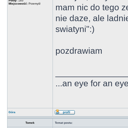
Posty:
185
Miejscowość:
Przemyśl
mam nic do tego ze
nie daze, ale ladni
swiatyni":)
pozdrawiam
______________
...an eye for an eye
Góra
Tomek
Temat postu: