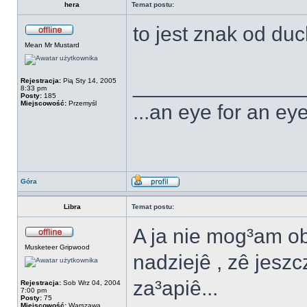
hera
Temat postu:
to jest znak od duc
Mean Mr Mustard
______________
Rejestracja:
Pią Sty 14, 2005
8:33 pm
Posty:
185
Miejscowość:
Przemyśl
...an eye for an eye
Góra
Libra
Temat postu:
A ja nie mog³am ob
Musketeer Gripwood
nadziejê , zê jesz
za³apiê...
Rejestracja:
Sob Wrz 04, 2004
7:00 pm
Posty:
75
Miejscowość:
Warszawa