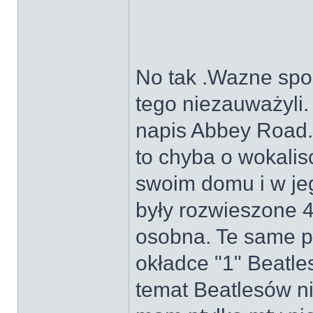
No tak .Wazne spos
tego niezauważyli.
napis Abbey Road.
to chyba o wokalis
swoim domu i w je
były rozwieszone 
osobna. Te same p
okładce "1" Beatl
temat Beatlesów n