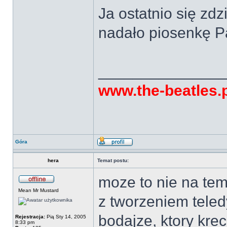
Ja ostatnio się zd
nadało piosenkę 
______________
www.the-beatles.
Góra
hera
Temat postu:
moze to nie na tem
Mean Mr Mustard
z tworzeniem tele
bodajze, ktory kre
Rejestracja:
Pią Sty 14, 2005
8:33 pm