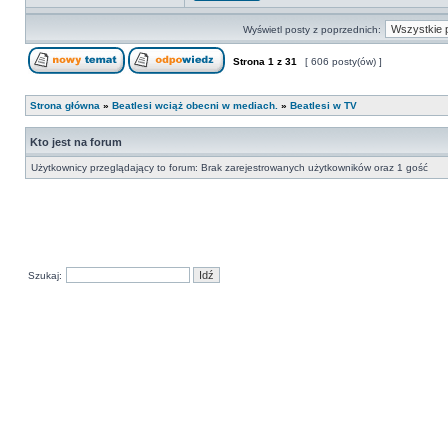
Wyświetl posty z poprzednich:
Strona
1
z
31
[ 606 posty(ów) ]
Strona główna
»
Beatlesi wciąż obecni w mediach.
»
Beatlesi w TV
Kto jest na forum
Użytkownicy przeglądający to forum: Brak zarejestrowanych użytkowników oraz 1 gość
Szukaj: