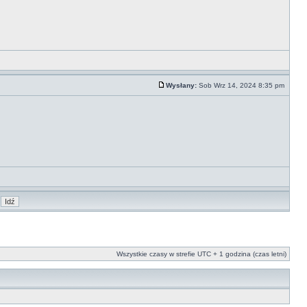
Wysłany:
Sob Wrz 14, 2024 8:35 pm
Wszystkie czasy w strefie UTC + 1 godzina (czas letni)