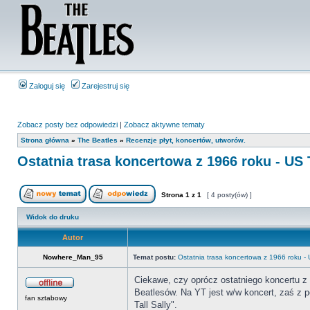
Zaloguj się
Zarejestruj się
Zobacz posty bez odpowiedzi
|
Zobacz aktywne tematy
Strona główna
»
The Beatles
»
Recenzje płyt, koncertów, utworów.
Ostatnia trasa koncertowa z 1966 roku - US 
Strona
1
z
1
[ 4 posty(ów) ]
Widok do druku
Autor
Nowhere_Man_95
Temat postu:
Ostatnia trasa koncertowa z 1966 roku -
Ciekawe, czy oprócz ostatniego koncertu z
Beatlesów. Na YT jest w/w koncert, zaś z p
fan sztabowy
Tall Sally".