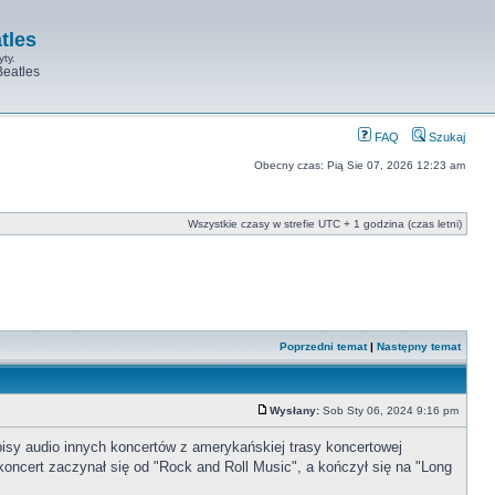
tles
yty.
Beatles
FAQ
Szukaj
Obecny czas: Pią Sie 07, 2026 12:23 am
Wszystkie czasy w strefie UTC + 1 godzina (czas letni)
Poprzedni temat
|
Następny temat
Wysłany:
Sob Sty 06, 2024 9:16 pm
pisy audio innych koncertów z amerykańskiej trasy koncertowej
koncert zaczynał się od "Rock and Roll Music", a kończył się na "Long