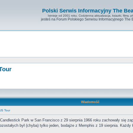
Polski Serwis Informacyjny The Bea
Istnieje od 2001 roku. Codzienna aktualizacja, ksiazki, filmy, pl
jesteś na Forum Polskiego Serwisu Informacyjnego The 
Tour
Wiadomość
 US Tour
 Candlestick Park w San Francisco z 29 sierpnia 1966 roku zachowały się za
ozostałych był (chyba) tylko jeden, bodajże z Memphis z 19 sierpnia. Każdy 