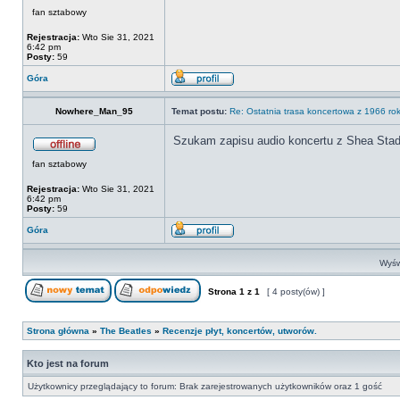
fan sztabowy
Rejestracja:
Wto Sie 31, 2021
6:42 pm
Posty:
59
Góra
Nowhere_Man_95
Temat postu:
Re: Ostatnia trasa koncertowa z 1966 ro
Szukam zapisu audio koncertu z Shea Sta
fan sztabowy
Rejestracja:
Wto Sie 31, 2021
6:42 pm
Posty:
59
Góra
Wyśw
Strona
1
z
1
[ 4 posty(ów) ]
Strona główna
»
The Beatles
»
Recenzje płyt, koncertów, utworów.
Kto jest na forum
Użytkownicy przeglądający to forum: Brak zarejestrowanych użytkowników oraz 1 gość