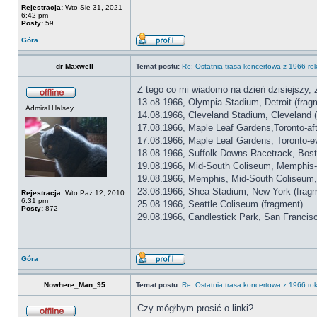
Rejestracja:
Wto Sie 31, 2021
6:42 pm
Posty:
59
Góra
dr Maxwell
Temat postu:
Re: Ostatnia trasa koncertowa z 1966 ro
Z tego co mi wiadomo na dzień dzisiejszy,
13.o8.1966, Olympia Stadium, Detroit (frag
Admiral Halsey
14.08.1966, Cleveland Stadium, Cleveland 
17.08.1966, Maple Leaf Gardens,Toronto-af
17.08.1966, Maple Leaf Gardens, Toronto-ev
18.08.1966, Suffolk Downs Racetrack, Bost
19.08.1966, Mid-South Coliseum, Memphis-a
19.08.1966, Memphis, Mid-South Coliseum,
23.08.1966, Shea Stadium, New York (frag
Rejestracja:
Wto Paź 12, 2010
6:31 pm
25.08.1966, Seattle Coliseum (fragment)
Posty:
872
29.08.1966, Candlestick Park, San Francisc
Góra
Nowhere_Man_95
Temat postu:
Re: Ostatnia trasa koncertowa z 1966 ro
Czy mógłbym prosić o linki?