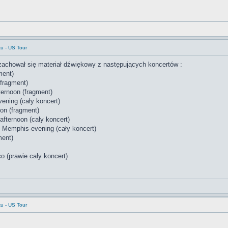
ku - US Tour
 zachował się materiał dźwiękowy z następujących koncertów :
ment)
(fragment)
ternoon (fragment)
ening (cały koncert)
on (fragment)
fternoon (cały koncert)
 Memphis-evening (cały koncert)
ment)
o (prawie cały koncert)
ku - US Tour