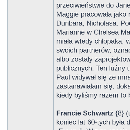
przeciwieństwie do Jane
Maggie pracowała jako n
Dunbara, Nicholasa. Po
Marianne w Chelsea Mag
miała wtedy chłopaka, wi
swoich partnerów, oznac
albo zostały zaprojekt
publicznych. Ten luźny 
Paul widywał się ze mną
zastanawiałam się, dokąd
kiedy byliśmy razem to 
Francie Schwartz
{8} (
koniec lat 60-tych była