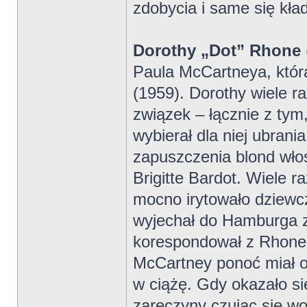
zdobycia i same się kła
Dorothy „Dot” Rhone
Paula McCartneya, którą
(1959). Dorothy wiele r
związek – łącznie z tym
wybierał dla niej ubran
zapuszczenia blond wło
Brigitte Bardot. Wiele r
mocno irytowało dziewc
wyjechał do Hamburga z
korespondował z Rhone.
McCartney ponoć miał o
w ciążę. Gdy okazało si
zaręczyny czując się w