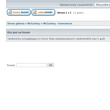
Wyświetl posty z poprzednich:
Strona
1
z
1
[ 1 post ]
Strona główna
»
McCartney
»
McCartney - komentarze.
Kto jest na forum
Użytkownicy przeglądający to forum: Brak zarejestrowanych użytkowników oraz 1 gość
Szukaj: