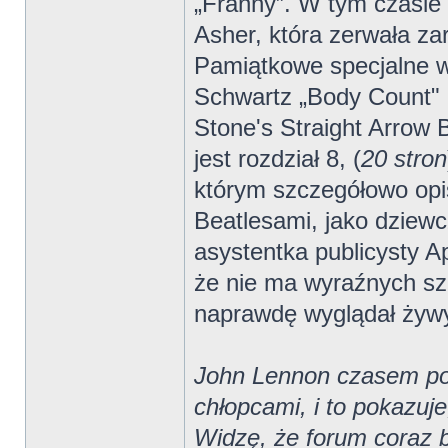
„Franny”. W tym czasie
Asher, która zerwała za
Pamiątkowe specjalne wy
Schwartz „Body Count" (
Stone's Straight Arrow 
jest rozdział 8, (
20 stron
którym szczegółowo opis
Beatlesami, jako dziewc
asystentka publicysty A
że nie ma wyraźnych sz
naprawdę wyglądał żywy 
John Lennon czasem pow
chłopcami, i to pokazuje
Widzę, że forum coraz ba