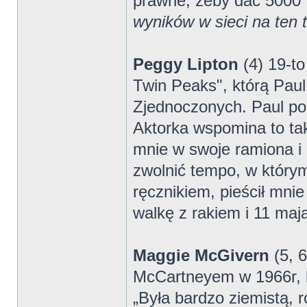
prawne, żeby dać 5000 
wyników w sieci na ten 
Peggy Lipton
(4) 19-to
Twin Peaks", którą Paul
Zjednoczonych. Paul pod
Aktorka wspomina to tak
mnie w swoje ramiona i c
zwolnić tempo, w którym
ręcznikiem, pieścił mnie
walkę z rakiem i 11 maj
Maggie McGivern
(5, 6
McCartneyem w 1966r, kt
„Była bardzo ziemistą, 