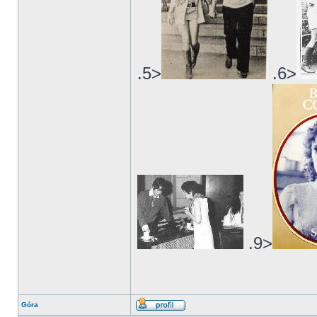
.5>
.6>
.9>
Góra