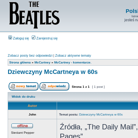
Pols
Istn
jesteś 
Zaloguj się
Zarejestruj się
Zobacz posty bez odpowiedzi
|
Zobacz aktywne tematy
Strona główna
»
McCartney
»
McCartney - komentarze.
Dziewczyny McCartneya w 60s
Strona
1
z
1
[ 1 post ]
Widok do druku
Autor
John
Temat postu:
Dziewczyny McCartneya w 60s
Źródła, „The Daily Mail
Sierżant Pepper
Pages”