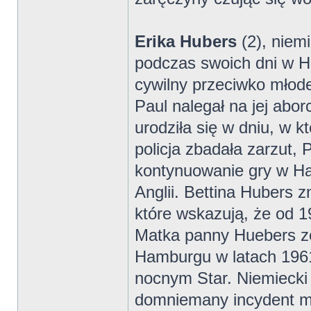
Erika Hubers
(2), niemi
podczas swoich dni w H
cywilny przeciwko młod
Paul nalegał na jej abo
urodziła się w dniu, w 
policja zbadała zarzut, P
kontynuowanie gry w Ha
Anglii. Bettina Hubers 
które wskazują, że od 1
Matka panny Huebers z
Hamburgu w latach 1961-
nocnym Star. Niemiecki
domniemany incydent mi