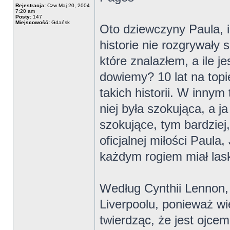
Rejestracja:
Czw Maj 20, 2004
7:20 am
Posty:
147
Miejscowość:
Gdańsk
Oto dziewczyny Paula, i
historie nie rozgrywały 
które znalazłem, a ile je
dowiemy? 10 lat na topie
takich historii. W innym
niej była szokująca, a ja
szokujące, tym bardziej,
oficjalnej miłości Paula
każdym rogiem miał las
Według Cynthii Lennon, 
Liverpoolu, ponieważ wi
twierdząc, że jest ojcem