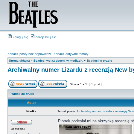
Zaloguj się
Zarejestruj się
Zobacz posty bez odpowiedzi
|
Zobacz aktywne tematy
Strona główna
»
Beatlesi wciąż obecni w mediach.
»
Beatlesi w prasie
Archiwalny numer Lizardu z recenzją New by
Strona
1
z
1
[ 1 post ]
Widok do druku
Autor
Noelka
Temat postu:
Archiwalny numer Lizardu z recenzją New 
Piotrek podesłał mi na skrzynkę recenzję p
Beatlesiak