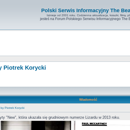
Polski Serwis Informacyjny The Bea
Istnieje od 2001 roku. Codzienna aktualizacja, ksiazki, filmy, pl
jesteś na Forum Polskiego Serwisu Informacyjnego The 
 Piotrek Korycki
Wiadomość
by Piotrek Korycki
łyty "New", która ukazała się grudniowym numerze Lizardu w 2013 roku.