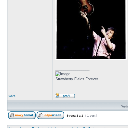
_________________
Strawberry Fields Forever
Góra
Wyśw
Strona
1
z
1
[ 1 post ]