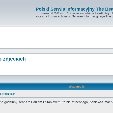
Polski Serwis Informacyjny The Bea
Istnieje od 2001 roku. Codzienna aktualizacja, ksiazki, filmy, pl
jesteś na Forum Polskiego Serwisu Informacyjnego The 
o zdjęciach
Wiadomość
ą o zdjęciach
u na godzinny seans z Paulem i Stanleyem, to nic straconego, ponieważ macho 