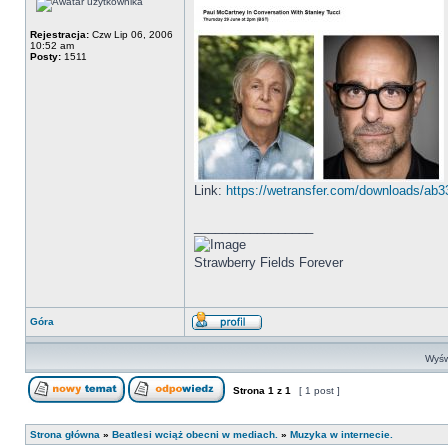
Rejestracja:
Czw Lip 06, 2006
10:52 am
Posty:
1511
Link:
https://wetransfer.com/downloads/a
_________________
Strawberry Fields Forever
Góra
Wyśw
Strona
1
z
1
[ 1 post ]
Strona główna
»
Beatlesi wciąż obecni w mediach.
»
Muzyka w internecie.