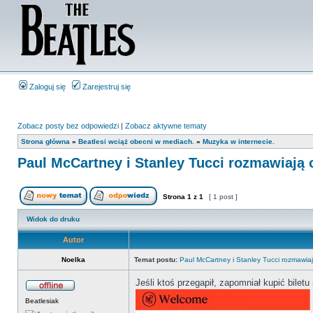
Zaloguj się
Zarejestruj się
Zobacz posty bez odpowiedzi
|
Zobacz aktywne tematy
Strona główna
»
Beatlesi wciąż obecni w mediach.
»
Muzyka w internecie.
Paul McCartney i Stanley Tucci rozmawiają 
Strona
1
z
1
[ 1 post ]
Widok do druku
Autor
Noelka
Temat postu:
Paul McCartney i Stanley Tucci rozmawiaj
Jeśli ktoś przegapił, zapomniał kupić bilet
Beatlesiak