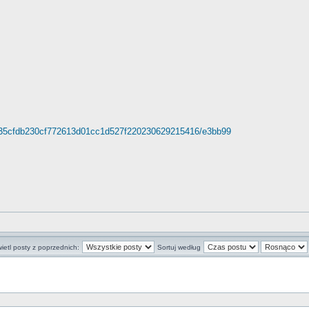
b335cfdb230cf772613d01cc1d527f220230629215416/e3bb99
ietl posty z poprzednich:
Sortuj według