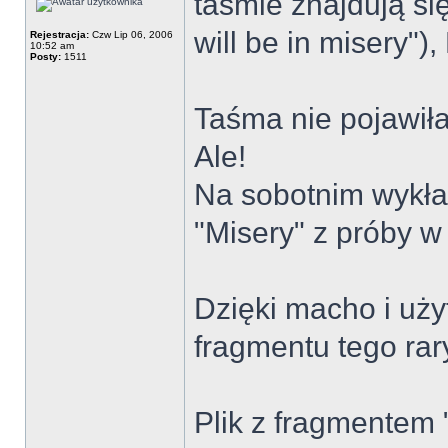
taśmie znajdują si
will be in misery"
Rejestracja:
Czw Lip 06, 2006
10:52 am
Posty:
1511
Taśma nie pojawiła
Ale!
Na sobotnim wykła
"Misery" z próby w
Dzięki macho i uż
fragmentu tego rar
Plik z fragmentem 