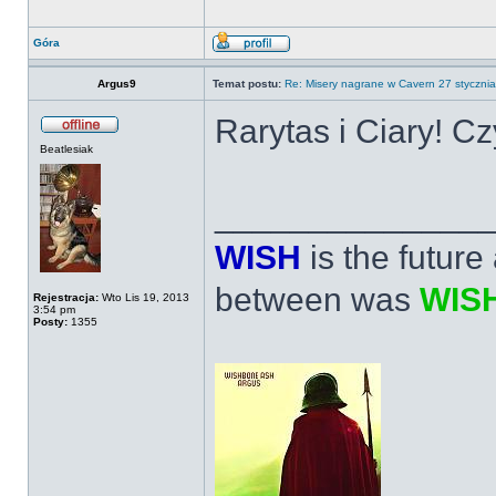
Góra
Argus9
Temat postu:
Re: Misery nagrane w Cavern 27 stycznia
Rarytas i Ciary! 
Beatlesiak
______________
WISH
is the futur
between was
WIS
Rejestracja:
Wto Lis 19, 2013
3:54 pm
Posty:
1355