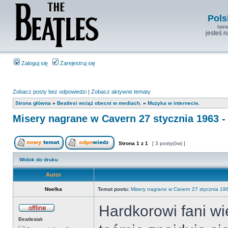
Pols
Istn
jesteś 
Zaloguj się
Zarejestruj się
Zobacz posty bez odpowiedzi
|
Zobacz aktywne tematy
Strona główna
»
Beatlesi wciąż obecni w mediach.
»
Muzyka w internecie.
Misery nagrane w Cavern 27 stycznia 1963 - 
Strona
1
z
1
[ 3 posty(ów) ]
Widok do druku
Autor
Noelka
Temat postu:
Misery nagrane w Cavern 27 stycznia 196
Hardkorowi fani wi
Beatlesiak