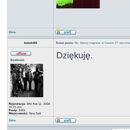
Góra
bobski66
Temat postu:
Re: Misery nagrane w Cavern 27 stycznia
Dziękuję.
Beatlesiak
Rejestracja:
Wto Kwi 11, 2006
10:21 pm
Posty:
2481
Miejscowość:
New Salt
Góra