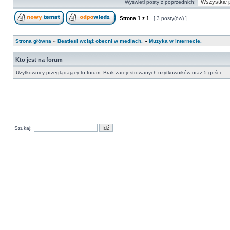
Wyświetl posty z poprzednich:
Strona
1
z
1
[ 3 posty(ów) ]
Strona główna
»
Beatlesi wciąż obecni w mediach.
»
Muzyka w internecie.
Kto jest na forum
Użytkownicy przeglądający to forum: Brak zarejestrowanych użytkowników oraz 5 gości
Szukaj: