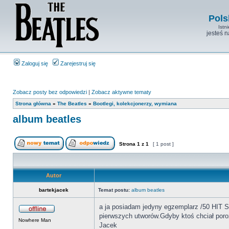
Pols
Istn
jesteś 
Zaloguj się
Zarejestruj się
Zobacz posty bez odpowiedzi
|
Zobacz aktywne tematy
Strona główna
»
The Beatles
»
Bootlegi, kolekcjonerzy, wymiana
album beatles
Strona
1
z
1
[ 1 post ]
Autor
bartekjacek
Temat postu:
album beatles
a ja posiadam jedyny egzemplarz /50 HIT 
pierwszych utworów.Gdyby ktoś chciał por
Nowhere Man
Jacek