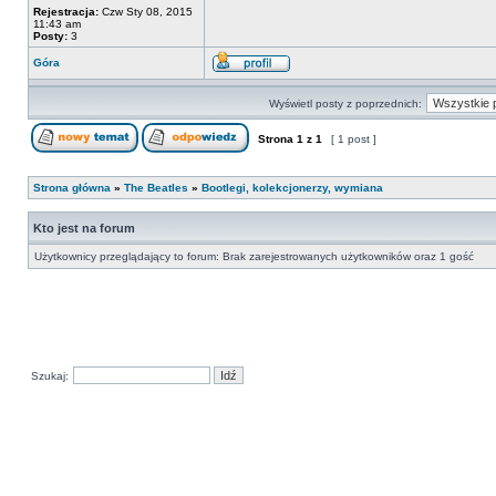
Rejestracja:
Czw Sty 08, 2015
11:43 am
Posty:
3
Góra
Wyświetl posty z poprzednich:
Strona
1
z
1
[ 1 post ]
Strona główna
»
The Beatles
»
Bootlegi, kolekcjonerzy, wymiana
Kto jest na forum
Użytkownicy przeglądający to forum: Brak zarejestrowanych użytkowników oraz 1 gość
Szukaj: