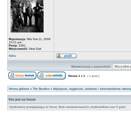
Rejestracja:
Wto Kwi 11, 2006
10:21 pm
Posty:
2481
Miejscowość:
New Salt
Góra
Wyświetl posty z poprzednich:
Strona
1
z
1
[ 1 post ]
Strona główna
»
The Beatles
»
Najlepsze, najgorsze, ulubione i znienawidzone utwory
Kto jest na forum
Użytkownicy przeglądający to forum: Brak zarejestrowanych użytkowników oraz 5 gości