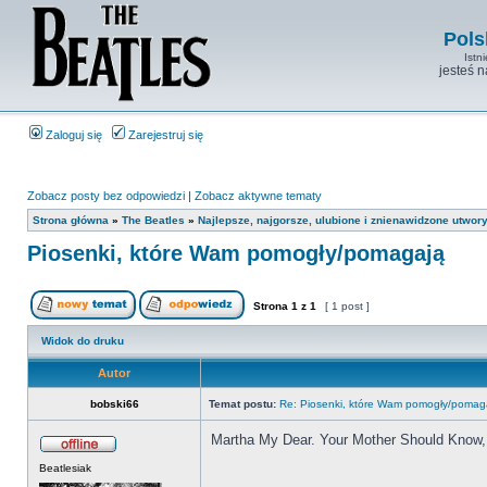
Pols
Istn
jesteś 
Zaloguj się
Zarejestruj się
Zobacz posty bez odpowiedzi
|
Zobacz aktywne tematy
Strona główna
»
The Beatles
»
Najlepsze, najgorsze, ulubione i znienawidzone utwory
Piosenki, które Wam pomogły/pomagają
Strona
1
z
1
[ 1 post ]
Widok do druku
Autor
bobski66
Temat postu:
Re: Piosenki, które Wam pomogły/pomag
Martha My Dear. Your Mother Should Know, 
Beatlesiak