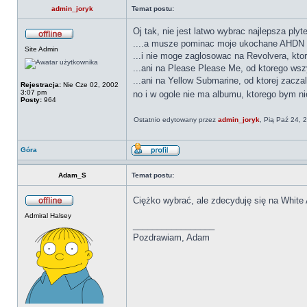
admin_joryk
Temat postu:
Oj tak, nie jest latwo wybrac najlepsza plyt
....a musze pominac moje ukochane AHDN i H
Site Admin
...i nie moge zaglosowac na Revolvera, kto
...ani na Please Please Me, od ktorego wszy
...ani na Yellow Submarine, od ktorej zacz
Rejestracja:
Nie Cze 02, 2002
3:07 pm
no i w ogole nie ma albumu, ktorego bym ni
Posty:
964
Ostatnio edytowany przez
admin_joryk
, Pią Paź 24, 
Góra
Adam_S
Temat postu:
Ciężko wybrać, ale zdecyduję się na Whit
Admiral Halsey
_________________
Pozdrawiam, Adam