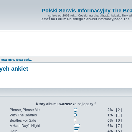
Polski Serwis Informacyjny The Bea
Istnieje od 2001 roku. Codzienna aktualizacja, ksiazki, filmy, pl
jesteś na Forum Polskiego Serwisu Informacyjnego The 
 oraz płyty Beatlesów.
ych ankiet
Który album uważasz za najlepszy ?
Please, Please Me
2%
[ 2 ]
With The Beatles
1%
[ 1 ]
Beatles For Sale
0%
[ 0 ]
A Hard Day's Night
6%
[ 7 ]
Help
4%
[ 5 ]