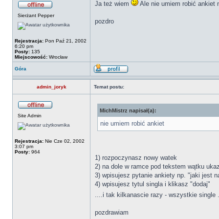
Ja też wiem
Ale nie umiem robić ankiet n
Sierżant Pepper
pozdro
Rejestracja:
Pon Paź 21, 2002
6:20 pm
Posty:
135
Miejscowość:
Wrocław
Góra
admin_joryk
Temat postu:
MichMistrz napisał(a):
Site Admin
nie umiem robić ankiet
Rejestracja:
Nie Cze 02, 2002
3:07 pm
Posty:
964
1) rozpoczynasz nowy watek
2) na dole w ramce pod tekstem wątku ukaz
3) wpisujesz pytanie ankiety np. "jaki jest n
4) wpisujesz tytul singla i klikasz "dodaj"
....i tak kilkanascie razy - wszystkie single .
pozdrawiam