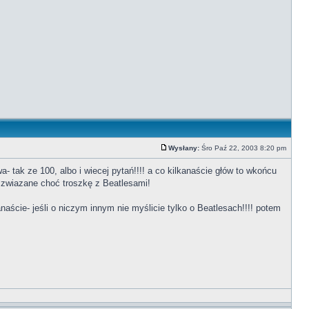
Wysłany:
Śro Paź 22, 2003 8:20 pm
tak ze 100, albo i wiecej pytań!!!! a co kilkanaście głów to wkońcu
y zwiazane choć troszkę z Beatlesami!
naście- jeśli o niczym innym nie myślicie tylko o Beatlesach!!!! potem