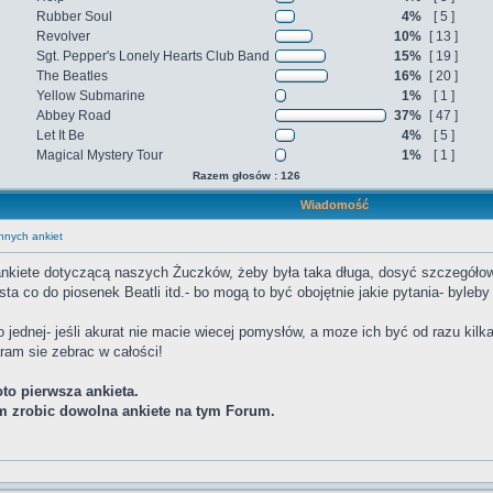
Rubber Soul
4%
[ 5 ]
Revolver
10%
[ 13 ]
Sgt. Pepper's Lonely Hearts Club Band
15%
[ 19 ]
The Beatles
16%
[ 20 ]
Yellow Submarine
1%
[ 1 ]
Abbey Road
37%
[ 47 ]
Let It Be
4%
[ 5 ]
Magical Mystery Tour
1%
[ 1 ]
Razem głosów : 126
Wiadomość
innych ankiet
nkiete dotyczącą naszych Żuczków, żeby była taka długa, dosyć szczegółowa- 
ta co do piosenek Beatli itd.- bo mogą to być obojętnie jakie pytania- byleb
jednej- jeśli akurat nie macie wiecej pomysłów, a moze ich być od razu kilka
aram sie zebrac w całości!
to pierwsza ankieta.
 zrobic dowolna ankiete na tym Forum.