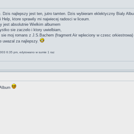
e. Dzis najlepszy jest ten, jutro tamten. Dzis wybieram eklektyczny Bialy Albu
elp, ktore sprawily mi najwiecej radosci w liceum.
ry jest absolutnie Wielkim albumem
stko sie zaczelo i ktory uwielbiam,
al sie moj romans z J.S.Bachem (fragment Air wpleciony w czesc orkiestrowa)
e uwazal za najlepszy.
2003 6:35 pm, edytowano w sumie 1 raz
e Album