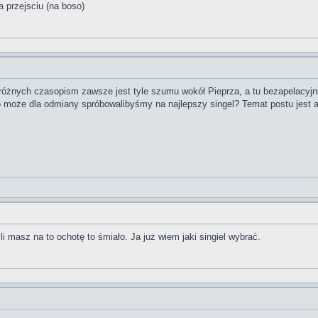
a przejsciu (na boso)
óżnych czasopism zawsze jest tyle szumu wokół Pieprza, a tu bezapelacyjn
 może dla odmiany spróbowalibyśmy na najlepszy singel? Temat postu jest ank
i masz na to ochotę to śmiało. Ja już wiem jaki singiel wybrać.