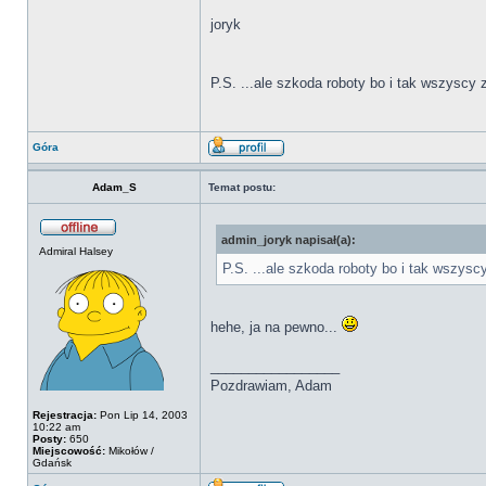
joryk
P.S. ...ale szkoda roboty bo i tak wszyscy
Góra
Adam_S
Temat postu:
admin_joryk napisał(a):
Admiral Halsey
P.S. ...ale szkoda roboty bo i tak wszys
hehe, ja na pewno...
_________________
Pozdrawiam, Adam
Rejestracja:
Pon Lip 14, 2003
10:22 am
Posty:
650
Miejscowość:
Mikołów /
Gdańsk