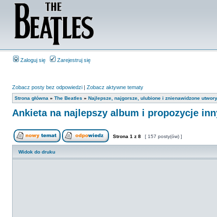
Zaloguj się
Zarejestruj się
Zobacz posty bez odpowiedzi
|
Zobacz aktywne tematy
Strona główna
»
The Beatles
»
Najlepsze, najgorsze, ulubione i znienawidzone utwory
Ankieta na najlepszy album i propozycje inn
Strona
1
z
8
[ 157 posty(ów) ]
Widok do druku