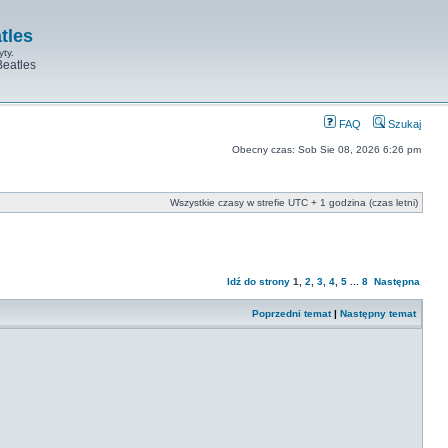
tles
yty.
Beatles
FAQ
Szukaj
Obecny czas: Sob Sie 08, 2026 6:26 pm
Wszystkie czasy w strefie UTC + 1 godzina (czas letni)
Idź do strony
1
,
2
,
3
,
4
,
5
...
8
Następna
Poprzedni temat
|
Następny temat