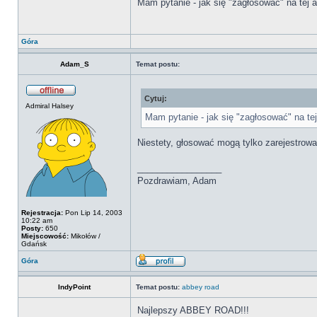
Mam pytanie - jak się "zagłosować" na tej 
Góra
Adam_S
Temat postu:
Cytuj:
Admiral Halsey
Mam pytanie - jak się "zagłosować" na tej
Niestety, głosować mogą tylko zarejestrow
_________________
Pozdrawiam, Adam
Rejestracja:
Pon Lip 14, 2003
10:22 am
Posty:
650
Miejscowość:
Mikołów /
Gdańsk
Góra
IndyPoint
Temat postu:
abbey road
Najlepszy ABBEY ROAD!!!