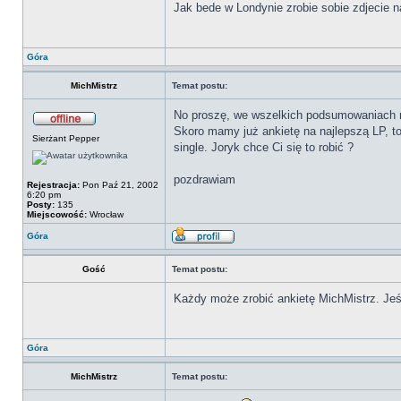
Jak bede w Londynie zrobie sobie zdjecie n
Góra
MichMistrz
Temat postu:
No proszę, we wszelkich podsumowaniach r
Skoro mamy już ankietę na najlepszą LP, to
Sierżant Pepper
single. Joryk chce Ci się to robić ?
pozdrawiam
Rejestracja:
Pon Paź 21, 2002
6:20 pm
Posty:
135
Miejscowość:
Wrocław
Góra
Gość
Temat postu:
Każdy może zrobić ankietę MichMistrz. Jeśl
Góra
MichMistrz
Temat postu: