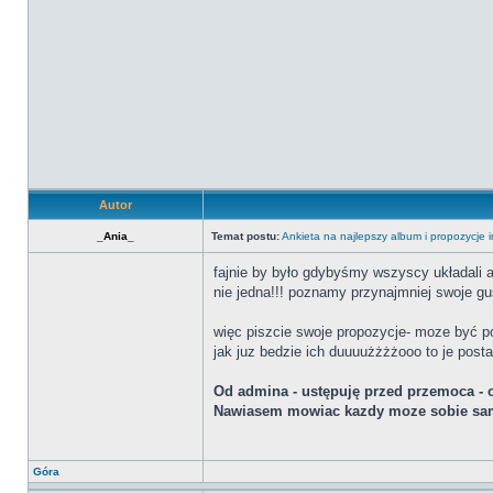
Autor
_Ania_
Temat postu:
Ankieta na najlepszy album i propozycje 
fajnie by było gdybyśmy wszyscy układali a
nie jedna!!! poznamy przynajmniej swoje gus
więc piszcie swoje propozycje- moze być po 
jak juz bedzie ich duuuużżżżooo to je post
Od admina - ustępuję przed przemoca - o
Nawiasem mowiac kazdy moze sobie sam
Góra