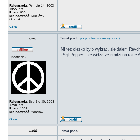
Rejestracja:
Pon Lip 14, 2003
10:22 am
Posty:
650
Miejscowość:
Mikołów /
Gdańsk
Góra
greg
Temat postu:
jak ja lubie trudne wybory :)
Mi tez ciezko bylo wybrac, ale dalem Revolv
i Sgt.Pepper...ale widze ze rzadzi na razie 
Beatlesiak
Rejestracja:
Sob Sie 30, 2003
12:06 pm
Posty:
1537
Miejscowość:
Wrocław
Góra
Gość
Temat postu: