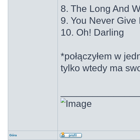
8. The Long And 
9. You Never Give
10. Oh! Darling
*połączyłem w jed
tylko wtedy ma swo
______________
Góra