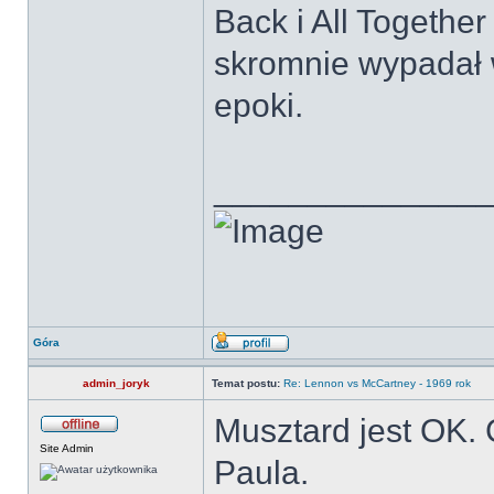
Back i All Togethe
skromnie wypadał 
epoki.
______________
Góra
admin_joryk
Temat postu:
Re: Lennon vs McCartney - 1969 rok
Musztard jest OK. 
Site Admin
Paula.