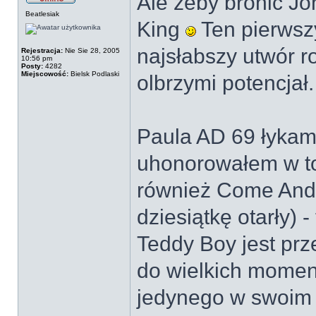
Ale żeby bronić J
Beatlesiak
King
Ten pierwsz
najsłabszy utwór r
Rejestracja:
Nie Sie 28, 2005
10:56 pm
Posty:
4282
Miejscowość:
Bielsk Podlaski
olbrzymi potencjał.
Paula AD 69 łykam 
uhonorowałem w to
również Come And G
dziesiątkę otarły) 
Teddy Boy jest prz
do wielkich momen
jedynego w swoim r