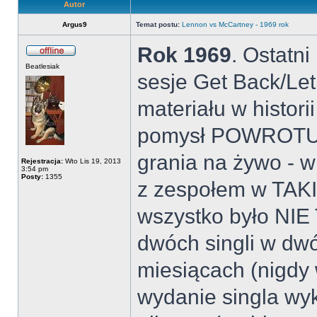
Autor
Argus9
Temat postu:
Lennon vs McCartney - 1969 rok
Rok 1969
. Ostatni
Beatlesiak
sesje Get Back/Let
materiału w histori
pomysł POWROTU do
grania na żywo - w
Rejestracja:
Wto Lis 19, 2013
3:54 pm
Posty:
1355
z zespołem w TA
wszystko było NIE
dwóch singli w dw
miesiącach (nigdy w
wydanie singla wy