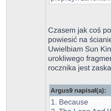
Czasem jak coś pow
powiesić na ścian
Uwielbiam Sun Kin
urokliwego fragme
rocznika jest zask
Argus9 napisał(a):
1. Because