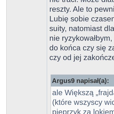
reszty. Ale to pew
Lubię sobie czase
suity, natomiast d
nie ryzykowałbym,
do końca czy się z
czy od jej zakońc
Argus9 napisał(a):
ale Większą „frajd
(które wszyscy w
pieprzyk za loki