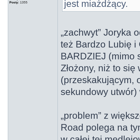
jest miażdżący.
Posty:
1355
„zachwyt” Joryka
też Bardzo Lubię i
BARDZIEJ (mimo sw
Złożony, niż to s
(przeskakującym, o
sekundowy utwór) 
„problem” z większ
Road polega na t
w całej tej medlej