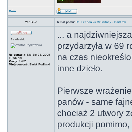
Góra
Yer Blue
Temat postu:
Re: Lennon vs McCartney - 1969 rok
... a najdziwniejsz
Beatlesiak
przydarzyła w 69 ro
na czas nieokreślo
Rejestracja:
Nie Sie 28, 2005
10:56 pm
Posty:
4282
Miejscowość:
Bielsk Podlaski
inne dzieło.
Pierwsze wrażenie 
panów - same fajn
chociaż 2 utwory z
produkcji pomimo,