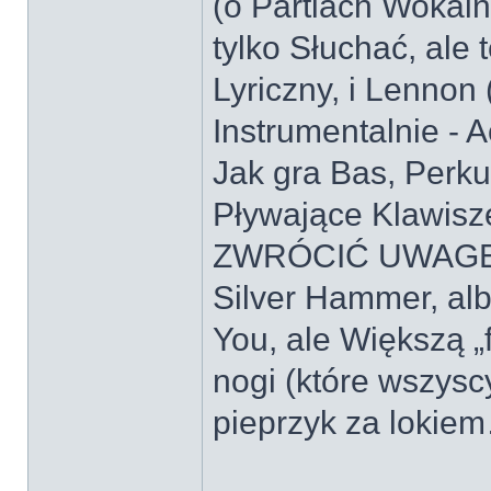
(o Partiach Wokaln
tylko Słuchać, ale 
Lyriczny, i Lennon
Instrumentalnie -
Jak gra Bas, Perkus
Pływające Klawisz
ZWRÓCIĆ UWAGĘ na
Silver Hammer, al
You, ale Większą „f
nogi (które wszys
pieprzyk za loki