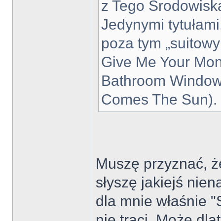
z Tego Środowiska
Jedynymi tytułami
poza tym „suitow
Give Me Your Mon
Bathroom Window 
Comes The Sun).
Muszę przyznać, ż
słyszę jakiejś nien
dla mnie właśnie "
nie traci. Może dl