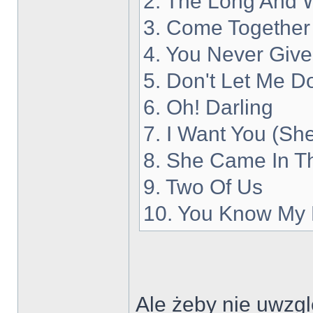
2. The Long And 
3. Come Together
4. You Never Giv
5. Don't Let Me 
6. Oh! Darling
7. I Want You (Sh
8. She Came In 
9. Two Of Us
10. You Know My
Ale żeby nie uwzgl