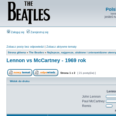
Pols
Istn
jesteś 
Zaloguj się
Zarejestruj się
Zobacz posty bez odpowiedzi
|
Zobacz aktywne tematy
Strona główna
»
The Beatles
»
Najlepsze, najgorsze, ulubione i znienawidzone utwory
Lennon vs McCartney - 1969 rok
Strona
1
z
2
[ 21 posty(ów) ]
Widok do druku
Lenno
John Lennon
Paul McCartney
Remis