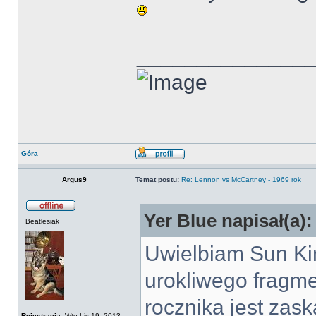
______________
Góra
Argus9
Temat postu:
Re: Lennon vs McCartney - 1969 rok
Yer Blue napisał(a):
Beatlesiak
Uwielbiam Sun Ki
urokliwego fragme
rocznika jest zask
Rejestracja:
Wto Lis 19, 2013