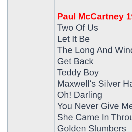
Paul McCartney 
Two Of Us
Let It Be
The Long And Win
Get Back
Teddy Boy
Maxwell's Silver 
Oh! Darling
You Never Give M
She Came In Thro
Golden Slumbers