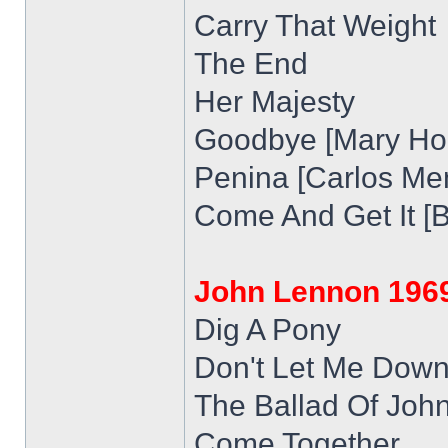
Carry That Weight
The End
Her Majesty
Goodbye [Mary Ho
Penina [Carlos Me
Come And Get It [B
John Lennon 196
Dig A Pony
Don't Let Me Dow
The Ballad Of Joh
Come Together