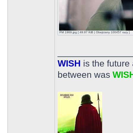
PM 1969.jpg [ 49.97 KiB | Obejrzany 100457 razy ]
______________
WISH
is the futur
between was
WIS