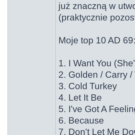
już znaczną w utwo
(praktycznie pozos
Moje top 10 AD 69
1. I Want You (She
2. Golden / Carry 
3. Cold Turkey
4. Let It Be
5. I've Got A Feeli
6. Because
7. Don't Let Me D