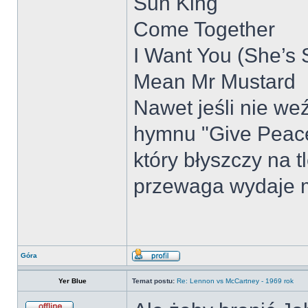
Sun King
Come Together
I Want You (She’s
Mean Mr Mustard
Nawet jeśli nie w
hymnu "Give Peace
który błyszczy na t
przewaga wydaje m
Góra
Yer Blue
Temat postu:
Re: Lennon vs McCartney - 1969 rok