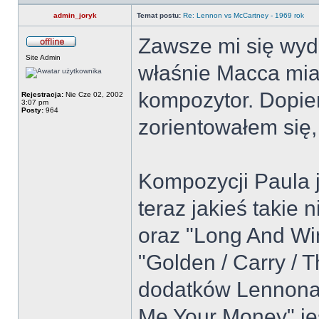
admin_joryk
Temat postu:
Re: Lennon vs McCartney - 1969 rok
Zawsze mi się wyd
Site Admin
właśnie Macca miał
kompozytor. Dopiero
Rejestracja:
Nie Cze 02, 2002
3:07 pm
Posty:
964
zorientowałem się,
Kompozycji Paula j
teraz jakieś takie n
oraz "Long And Win
"Golden / Carry / 
dodatków Lennona 
Me Your Money" jes