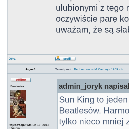
ulubionymi z tego 
oczywiście parę k
uważam, że są sła
Góra
Argus9
Temat postu:
Re: Lennon vs McCartney - 1969 rok
admin_joryk napisał
Beatlesiak
Sun King to jeden
Beatlesów. Harmon
tylko nieco mniej z
Rejestracja:
Wto Lis 19, 2013
3:54 pm