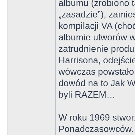
albumu (zrobiono 
„zasadzie”), zamie
kompilacji VA (cho
albumie utworów w
zatrudnienie produ
Harrisona, odejśc
wówczas powstało 
dowód na to Jak
byli RAZEM…
W roku 1969 stworz
Ponadczasowców. Kt