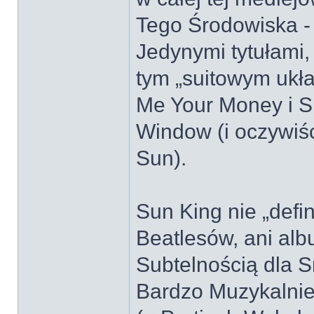
Tego Środowiska -
Jedynymi tytułami,
tym „suitowym ukł
Me Your Money i 
Window (i oczywi
Sun).
Sun King nie „defi
Beatlesów, ani alb
Subtelnością dla
Bardzo Muzykalni