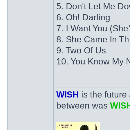
5. Don't Let Me D
6. Oh! Darling
7. I Want You (She
8. She Came In T
9. Two Of Us
10. You Know My 
______________
WISH
is the futur
between was
WIS