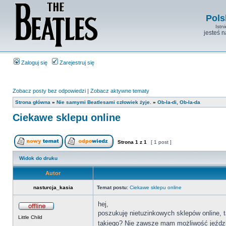
Pols
Istn
jesteś 
Zaloguj się
Zarejestruj się
Zobacz posty bez odpowiedzi
|
Zobacz aktywne tematy
Strona główna
»
Nie samymi Beatlesami człowiek żyje.
»
Ob-la-di, Ob-la-da
Ciekawe sklepu online
Strona
1
z
1
[ 1 post ]
Widok do druku
Autor
nasturcja_kasia
Temat postu:
Ciekawe sklepu online
hej,
poszukuję nietuzinkowych sklepów online, t
Little Child
takiego? Nie zawsze mam możliwość jeździć