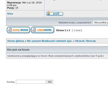
Rejestracja:
Wto Lut 19, 2019
2:48 pm
Posty:
15
Góra
Wyświetl posty z poprzednich:
Strona
1
z
1
[ 1 post ]
Strona główna
»
Nie samymi Beatlesami człowiek żyje.
»
Ob-la-di, Ob-la-da
Kto jest na forum
Użytkownicy przeglądający to forum: Brak zarejestrowanych użytkowników oraz 5 gości
Szukaj: