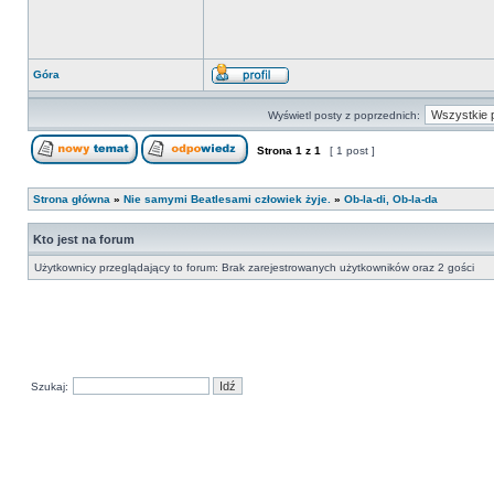
Góra
Wyświetl posty z poprzednich:
Strona
1
z
1
[ 1 post ]
Strona główna
»
Nie samymi Beatlesami człowiek żyje.
»
Ob-la-di, Ob-la-da
Kto jest na forum
Użytkownicy przeglądający to forum: Brak zarejestrowanych użytkowników oraz 2 gości
Szukaj: