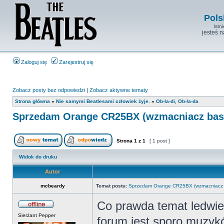
Pols
Istn
jesteś 
Zaloguj się
Zarejestruj się
Zobacz posty bez odpowiedzi
|
Zobacz aktywne tematy
Strona główna
»
Nie samymi Beatlesami człowiek żyje.
»
Ob-la-di, Ob-la-da
Sprzedam Orange CR25BX (wzmacniacz ba
Strona
1
z
1
[ 1 post ]
Widok do druku
Autor
mcbeardy
Temat postu:
Sprzedam Orange CR25BX (wzmacniacz
Co prawda temat ledwie 
Sierżant Pepper
forum jest sporo muzyk