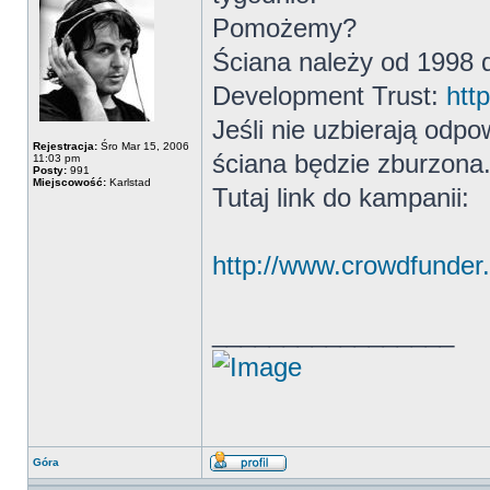
Pomożemy?
Ściana należy od 1998 
Development Trust:
htt
Jeśli nie uzbierają odpo
Rejestracja:
Śro Mar 15, 2006
ściana będzie zburzona
11:03 pm
Posty:
991
Miejscowość:
Karlstad
Tutaj link do kampanii:
http://www.crowdfunder.
_________________
Góra