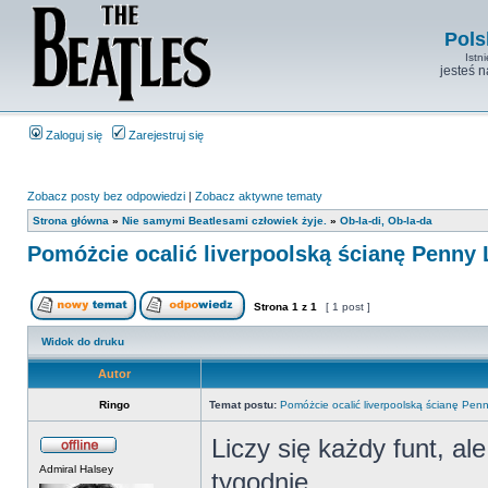
Pols
Istn
jesteś 
Zaloguj się
Zarejestruj się
Zobacz posty bez odpowiedzi
|
Zobacz aktywne tematy
Strona główna
»
Nie samymi Beatlesami człowiek żyje.
»
Ob-la-di, Ob-la-da
Pomóżcie ocalić liverpoolską ścianę Penny
Strona
1
z
1
[ 1 post ]
Widok do druku
Autor
Ringo
Temat postu:
Pomóżcie ocalić liverpoolską ścianę Pe
Liczy się każdy funt, al
Admiral Halsey
tygodnie.