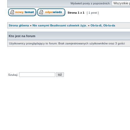
Wyświetl posty z poprzednich:
Strona
1
z
1
[ 1 post ]
Strona główna
»
Nie samymi Beatlesami człowiek żyje.
»
Ob-la-di, Ob-la-da
Kto jest na forum
Użytkownicy przeglądający to forum: Brak zarejestrowanych użytkowników oraz 3 gości
Szukaj: