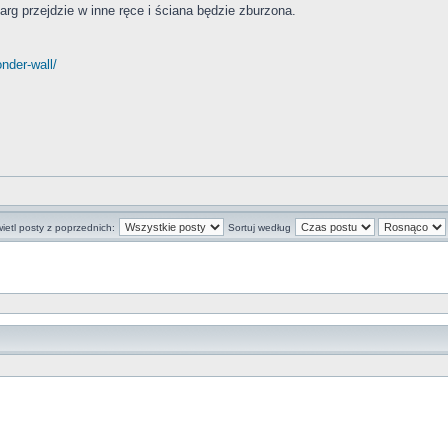
targ przejdzie w inne ręce i ściana będzie zburzona.
nder-wall/
ietl posty z poprzednich:
Sortuj według