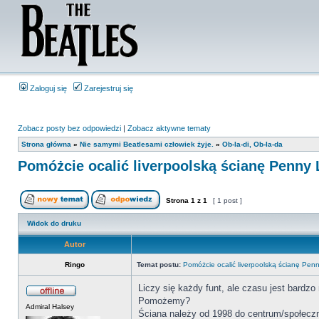
Zaloguj się
Zarejestruj się
Zobacz posty bez odpowiedzi
|
Zobacz aktywne tematy
Strona główna
»
Nie samymi Beatlesami człowiek żyje.
»
Ob-la-di, Ob-la-da
Pomóżcie ocalić liverpoolską ścianę Penny
Strona
1
z
1
[ 1 post ]
Widok do druku
Autor
Ringo
Temat postu:
Pomóżcie ocalić liverpoolską ścianę Pe
Liczy się każdy funt, ale czasu jest bardzo
Pomożemy?
Admiral Halsey
Ściana należy od 1998 do centrum/społecz