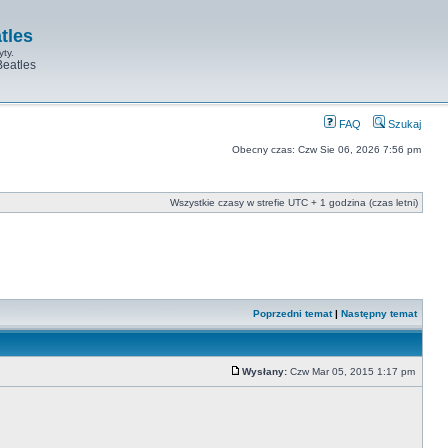
tles
yty.
Beatles
FAQ
Szukaj
Obecny czas: Czw Sie 06, 2026 7:56 pm
Wszystkie czasy w strefie UTC + 1 godzina (czas letni)
Poprzedni temat
|
Następny temat
Wysłany:
Czw Mar 05, 2015 1:17 pm