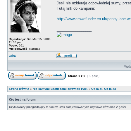
Jeśli nie uzbierają odpowiedniej sumy, prze
Tutaj link do kampanii:
http://www.crowdfunder.co.uk/penny-lane-wo
_________________
Rejestracja:
Śro Mar 15, 2006
11:03 pm
Posty:
991
Miejscowość:
Karlstad
Góra
Wyśw
Strona
1
z
1
[ 1 post ]
Strona główna
»
Nie samymi Beatlesami człowiek żyje.
»
Ob-la-di, Ob-la-da
Kto jest na forum
Użytkownicy przeglądający to forum: Brak zarejestrowanych użytkowników oraz 2 gości