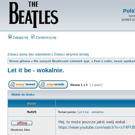
Pols
Istn
jesteś 
Zaloguj się
Zarejestruj się
Zobacz posty bez odpowiedzi
|
Zobacz aktywne tematy
Strona główna
»
Nie samymi Beatlesami człowiek żyje.
»
Fani o sobie, nasze spotka
Let it be - wokalnie.
Strona
1
z
1
[ 1 post ]
Widok do druku
Autor
Rafi25
Temat postu:
Let it be - wokalnie.
Hej, to może jeszcze jakiś swój wokal :
https://www.youtube.com/watch?v=sY4PU
Nowhere Man