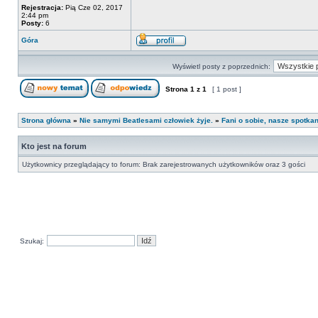
Rejestracja:
Pią Cze 02, 2017
2:44 pm
Posty:
6
Góra
Wyświetl posty z poprzednich:
Strona
1
z
1
[ 1 post ]
Strona główna
»
Nie samymi Beatlesami człowiek żyje.
»
Fani o sobie, nasze spotka
Kto jest na forum
Użytkownicy przeglądający to forum: Brak zarejestrowanych użytkowników oraz 3 gości
Szukaj: