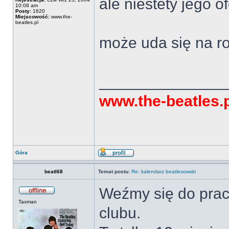
ale niestety jego 
10:08 am
Posty:
1620
Miejscowość:
www.the-
beatles.pl
może uda się na r
______________
www.the-beatles.
Góra
beatl68
Temat postu:
Re: kalendarz beatlesowski
Weźmy się do prac
Taxman
clubu.