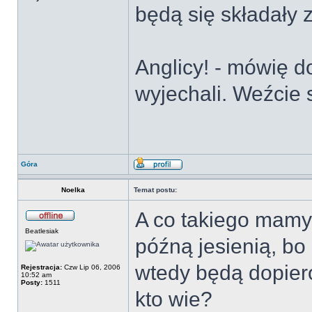
będą się składały 
Anglicy! - mówię d
wyjechali. Weźcie 
Góra
Noelka
Temat postu:
A co takiego mamy 
Beatlesiak
późną jesienią, bo
wtedy będą dopier
Rejestracja:
Czw Lip 06, 2006
10:52 am
Posty:
1511
kto wie?