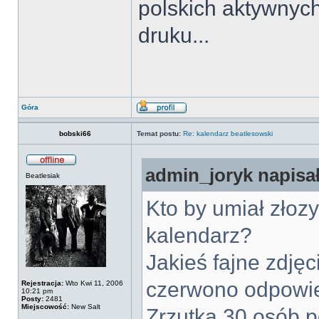
polskich aktywnych
druku...
Góra
bobski66
Temat postu:
Re: kalendarz beatlesowski
admin_joryk napisał
Beatlesiak
Kto by umiał złoz
kalendarz?
Jakieś fajne zdję
czerwono odpowie
Rejestracja:
Wto Kwi 11, 2006
10:21 pm
Posty:
2481
Miejscowość:
New Salt
Zrzutka 30 osób p