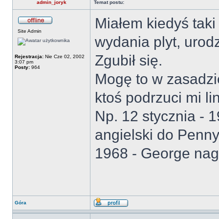
admin_joryk
Temat postu:
Miałem kiedyś taki 
Site Admin
wydania plyt, urodz
Zgubił się.
Rejestracja:
Nie Cze 02, 2002
3:07 pm
Posty:
964
Mogę to w zasadzie
ktoś podrzuci mi li
Np. 12 stycznia - 
angielski do Penn
1968 - George nagr
Góra