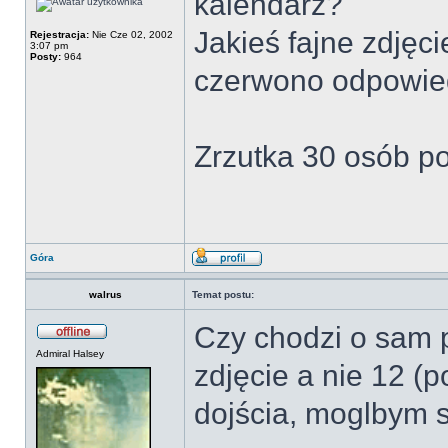
kalendarz?
Jakieś fajne zdjęc
Rejestracja:
Nie Cze 02, 2002
3:07 pm
Posty:
964
czerwono odpowied
Zrzutka 30 osób po
Góra
walrus
Temat postu:
Czy chodzi o sam pr
Admiral Halsey
zdjęcie a nie 12 
dojścia, moglbym s