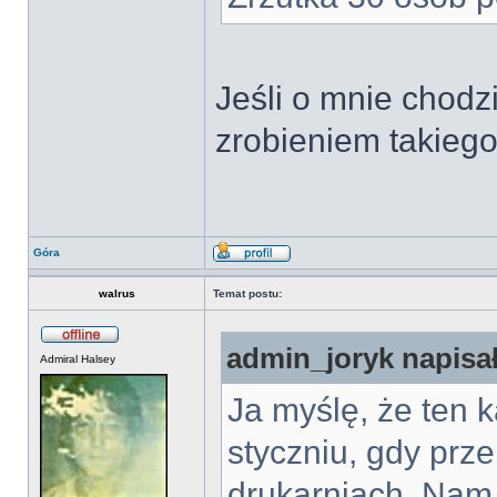
Jeśli o mnie chodz
zrobieniem takiego
Góra
walrus
Temat postu:
admin_joryk napisał
Admiral Halsey
Ja myślę, że ten 
styczniu, gdy prz
drukarniach. Nam 