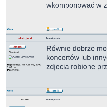
wkomponować w zdj
Góra
admin_joryk
Temat postu:
Równie dobrze mog
Site Admin
koncertów lub inny
zdjecia robione pr
Rejestracja:
Nie Cze 02, 2002
3:07 pm
Posty:
964
Góra
walrus
Temat postu: