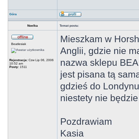
Góra
Noelka
Temat postu:
Mieszkam w Horsh
Beatlesiak
Anglii, gdzie nie 
nazwa sklepu BEAL
Rejestracja:
Czw Lip 06, 2006
10:52 am
Posty:
1511
jest pisana tą samą
gdzieś do Londynu,
niestety nie będzie
Pozdrawiam
Kasia