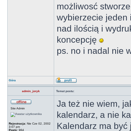
możliwosć stworzen
wybierzecie jeden 
nad ilością i wyd
koncepcję
ps. no i nadal nie 
Góra
admin_joryk
Temat postu:
Ja też nie wiem, ja
Site Admin
kalendarz, a nie ka
Kalendarz ma być j
Rejestracja:
Nie Cze 02, 2002
3:07 pm
Posty:
964