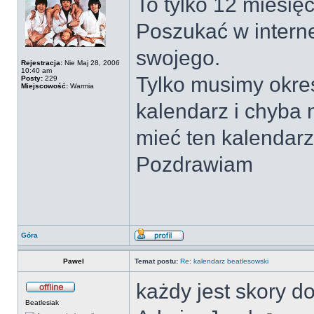
To tylko 12 miesię
Poszukać w interne
swojego.
Rejestracja:
Nie Maj 28, 2006
10:40 am
Tylko musimy okreś
Posty:
229
Miejscowość:
Warmia
kalendarz i chyba 
mieć ten kalendarz 
Pozdrawiam
Góra
Pawel
Temat postu:
Re: kalendarz beatlesowski
każdy jest skory do
Beatlesiak