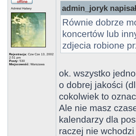
admin_joryk napisał
Admiral Halsey
Równie dobrze mo
koncertów lub inn
zdjecia robione p
Rejestracja:
Czw Cze 13, 2002
2:51 pm
Posty:
530
Miejscowość:
Warszawa
ok. wszystko jedno,
o dobrej jakości (
cokolwiek to ozna
Ale nie masz czas
kalendarzy dla po
raczej nie wchodzi