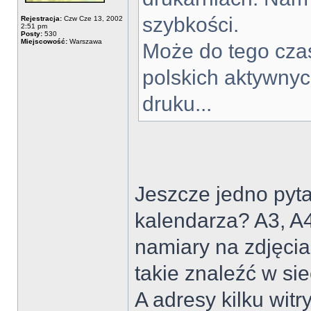
szybkości.
Rejestracja:
Czw Cze 13, 2002
2:51 pm
Posty:
530
Miejscowość:
Warszawa
Może do tego czas
polskich aktywnyc
druku...
Jeszcze jedno pyta
kalendarza? A3, A4,
namiary na zdjęcia
takie znaleźć w siec
A adresy kilku witr