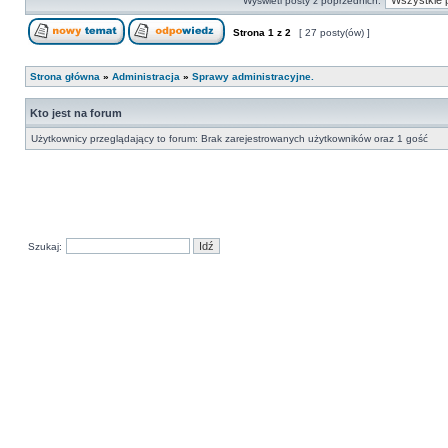
Wyświetl posty z poprzednich:
Strona
1
z
2
[ 27 posty(ów) ]
Strona główna
»
Administracja
»
Sprawy administracyjne.
Kto jest na forum
Użytkownicy przeglądający to forum: Brak zarejestrowanych użytkowników oraz 1 gość
Szukaj: