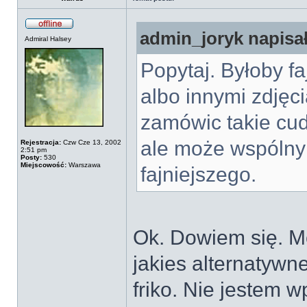
admin_joryk napisał
Admiral Halsey
Popytaj. Byłoby fa
albo innymi zdjęc
zamówic takie cud
ale może wspólny
Rejestracja:
Czw Cze 13, 2002
2:51 pm
Posty:
530
Miejscowość:
Warszawa
fajniejszego.
Ok. Dowiem się. 
jakies alternatywne
friko. Nie jestem 