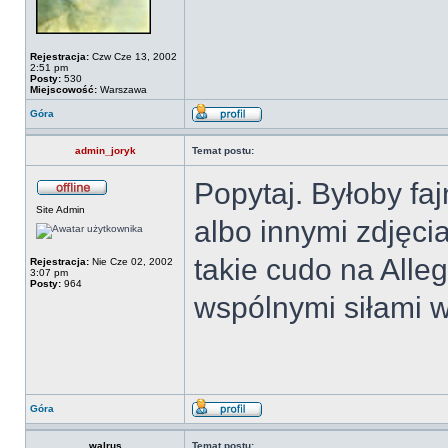
Rejestracja:
Czw Cze 13, 2002
2:51 pm
Posty:
530
Miejscowość:
Warszawa
Góra
admin_joryk
Temat postu:
Popytaj. Byłoby fa
Site Admin
albo innymi zdjęc
takie cudo na Alle
Rejestracja:
Nie Cze 02, 2002
3:07 pm
Posty:
964
wspólnymi siłami w
Góra
walrus
Temat postu: