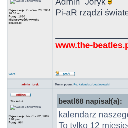
Admin_Joryk
Pi-aR rządzi świa
Rejestracja:
Czw Wrz 23, 2004
10:08 am
Posty:
1620
Miejscowość:
www.the-
beatles.pl
______________
www.the-beatles.
Góra
admin_joryk
Temat postu:
Re: kalendarz beatlesowski
beatl68 napisał(a):
Site Admin
kalendarz naszego
Rejestracja:
Nie Cze 02, 2002
3:07 pm
To tylko 12 miesi
Posty:
964