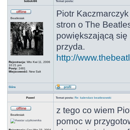
bobski66
Temat postu:
Piotr Kaczmarczyk 
Beatlesiak
stron o The Beatle
powiększającą się 
przyda.
http://www.thebeatl
Rejestracja:
Wto Kwi 11, 2006
10:21 pm
Posty:
2481
Miejscowość:
New Salt
Góra
Pawel
Temat postu:
Re: kalendarz beatlesowski
z tego co wiem Pio
Beatlesiak
pomoc w przygotow
Rejestracja:
Czw Wrz 23, 2004