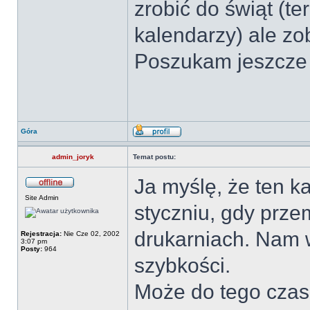
zrobić do świąt (t
kalendarzy) ale z
Poszukam jeszcze w
Góra
admin_joryk
Temat postu:
Ja myślę, że ten k
Site Admin
styczniu, gdy prze
drukarniach. Nam w
Rejestracja:
Nie Cze 02, 2002
3:07 pm
Posty:
964
szybkości.
Może do tego czasu