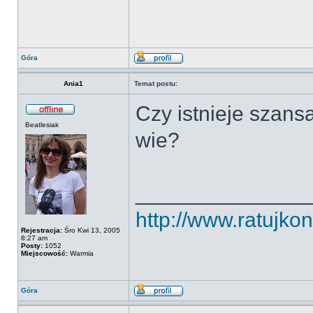
Góra
Ania1
Temat postu:
Czy istnieje szans
Beatlesiak
wie?
______________
http://www.ratujkon
Rejestracja:
Śro Kwi 13, 2005
8:27 am
Posty:
1052
Miejscowość:
Warmia
Góra