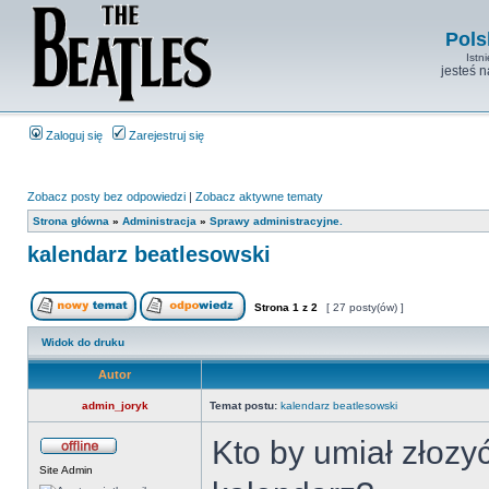
Pols
Istn
jesteś 
Zaloguj się
Zarejestruj się
Zobacz posty bez odpowiedzi
|
Zobacz aktywne tematy
Strona główna
»
Administracja
»
Sprawy administracyjne.
kalendarz beatlesowski
Strona
1
z
2
[ 27 posty(ów) ]
Widok do druku
Autor
admin_joryk
Temat postu:
kalendarz beatlesowski
Kto by umiał złozy
Site Admin