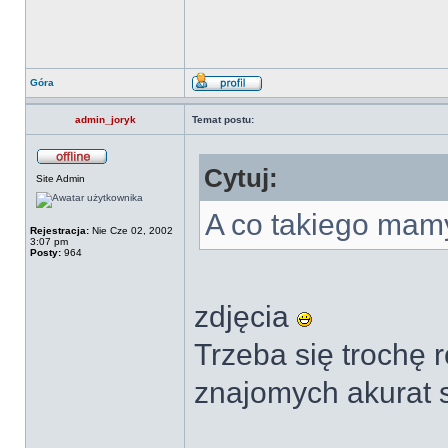
Góra
admin_joryk
Temat postu:
Cytuj:
Site Admin
A co takiego mam
Rejestracja:
Nie Cze 02, 2002
3:07 pm
Posty:
964
zdjęcia
Trzeba się trochę 
znajomych akurat s