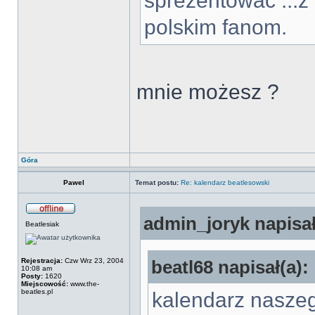
sprezentować ...z
polskim fanom.
mnie możesz ?
Góra
Pawel
Temat postu:
Re: kalendarz beatlesowski
admin_joryk napisał
Beatlesiak
Rejestracja:
Czw Wrz 23, 2004
beatl68 napisał(a):
10:08 am
Posty:
1620
Miejscowość:
www.the-
beatles.pl
kalendarz naszeg