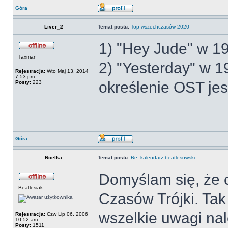
Góra
Liver_2
Temat postu:
Top wszechczasów 2020
1) "Hey Jude" w 19
Taxman
2) "Yesterday" w 1
Rejestracja:
Wto Maj 13, 2014
7:53 pm
określenie OST je
Posty:
223
Góra
Noelka
Temat postu:
Re: kalendarz beatlesowski
Domyślam się, że 
Beatlesiak
Czasów Trójki. Tak 
wszelkie uwagi nal
Rejestracja:
Czw Lip 06, 2006
10:52 am
Posty:
1511