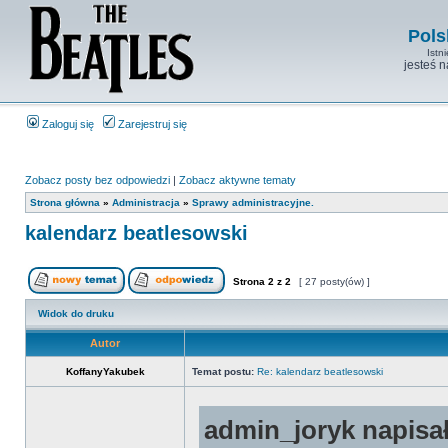
Pols
Istn
jesteś 
Zaloguj się
Zarejestruj się
Zobacz posty bez odpowiedzi
|
Zobacz aktywne tematy
Strona główna
»
Administracja
»
Sprawy administracyjne.
kalendarz beatlesowski
Strona
2
z
2
[ 27 posty(ów) ]
Widok do druku
Autor
KoffanyYakubek
Temat postu:
Re: kalendarz beatlesowski
admin_joryk napisał