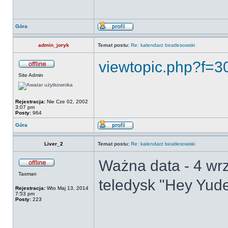
Góra
admin_joryk
Temat postu:
Re: kalendarz beatlesowski
viewtopic.php?f=
Site Admin
Rejestracja:
Nie Cze 02, 2002
3:07 pm
Posty:
964
Góra
Liver_2
Temat postu:
Re: kalendarz beatlesowski
Ważna data - 4 wrz
Taxman
teledysk "Hey Yude
Rejestracja:
Wto Maj 13, 2014
7:53 pm
Posty:
223