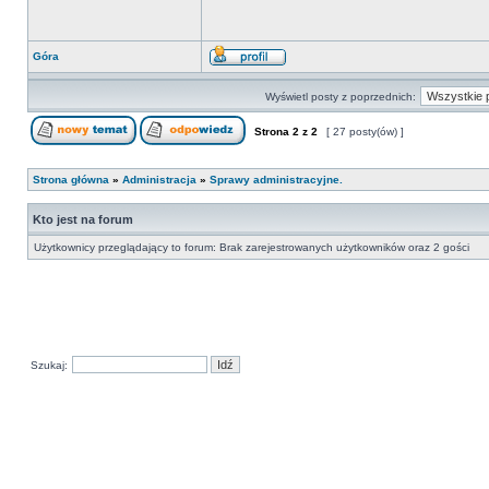
Góra
Wyświetl posty z poprzednich:
Strona
2
z
2
[ 27 posty(ów) ]
Strona główna
»
Administracja
»
Sprawy administracyjne.
Kto jest na forum
Użytkownicy przeglądający to forum: Brak zarejestrowanych użytkowników oraz 2 gości
Szukaj: