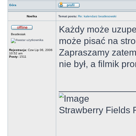
Góra
Noelka
Temat postu:
Re: kalendarz beatlesowski
Każdy może uzupeł
Beatlesiak
może pisać na stron
Zapraszamy zatem d
Rejestracja:
Czw Lip 06, 2006
10:52 am
Posty:
1511
nie był, a filmik p
______________
Strawberry Fields 