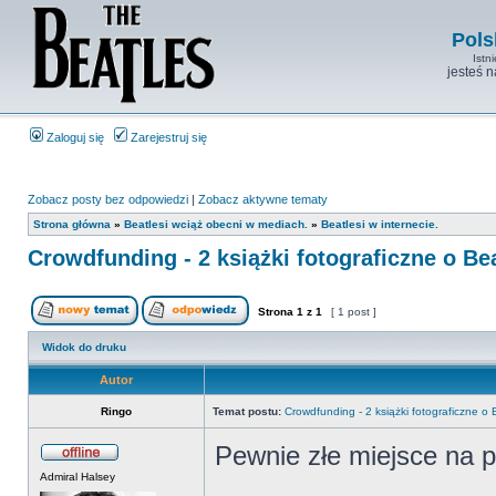
Pols
Istn
jesteś 
Zaloguj się
Zarejestruj się
Zobacz posty bez odpowiedzi
|
Zobacz aktywne tematy
Strona główna
»
Beatlesi wciąż obecni w mediach.
»
Beatlesi w internecie.
Crowdfunding - 2 książki fotograficzne o Be
Strona
1
z
1
[ 1 post ]
Widok do druku
Autor
Ringo
Temat postu:
Crowdfunding - 2 książki fotograficzne o
Pewnie złe miejsce na p
Admiral Halsey