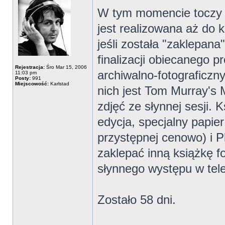
W tym momencie toczy si
jest realizowana aż do k
jeśli została "zaklepan
finalizacji obiecanego p
Rejestracja:
Śro Mar 15, 2006
archiwalno-fotograficzn
11:03 pm
Posty:
991
Miejscowość:
Karlstad
nich jest Tom Murray's
zdjęć ze słynnej sesji.
edycja, specjalny papier
przystępnej cenowo) i P
zaklepać inną książkę fo
słynnego występu w telew
Zostało 58 dni.