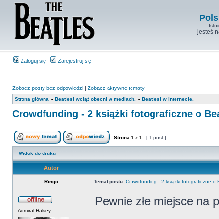
Pols
Istn
jesteś 
Zaloguj się
Zarejestruj się
Zobacz posty bez odpowiedzi
|
Zobacz aktywne tematy
Strona główna
»
Beatlesi wciąż obecni w mediach.
»
Beatlesi w internecie.
Crowdfunding - 2 książki fotograficzne o Be
Strona
1
z
1
[ 1 post ]
Widok do druku
Autor
Ringo
Temat postu:
Crowdfunding - 2 książki fotograficzne o
Pewnie złe miejsce na p
Admiral Halsey