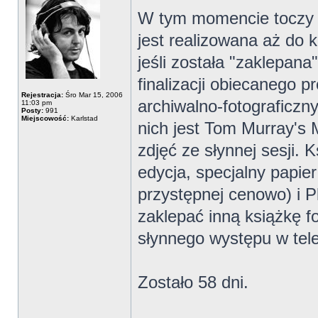
W tym momencie toczy si
jest realizowana aż do k
jeśli została "zaklepan
finalizacji obiecanego p
Rejestracja:
Śro Mar 15, 2006
archiwalno-fotograficzn
11:03 pm
Posty:
991
Miejscowość:
Karlstad
nich jest Tom Murray's
zdjęć ze słynnej sesji.
edycja, specjalny papier
przystępnej cenowo) i P
zaklepać inną książkę fo
słynnego występu w telew
Zostało 58 dni.