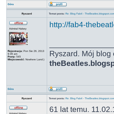
Góra
Ryszard
Temat postu:
Re: Blog Fab4 - TheBeatles.blogspot.co
http://fab4-thebeat
Admiral Halsey
______________
Ryszard. Mój blog 
Rejestracja:
Pon Sie 26, 2013
9:36 am
Posty:
545
Miejscowość:
Nowhere Land:)
theBeatles.blogs
Góra
Ryszard
Temat postu:
Re: Blog Fab4 - TheBeatles.blogspot.co
61 lat temu. 11.02
Admiral Halsey