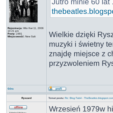
Jutro minie 60 lat
thebeatles.blogsp
Rejestracja:
Wto Kwi 11, 2006
10:21 pm
Wielkie dzięki Rys
Posty:
2481
Miejscowość:
New Salt
muzyki i świetny t
znajdę miejsce z c
przyzwoleniem Rys
Góra
Ryszard
Temat postu:
Re: Blog Fab4 - TheBeatles.blogspot.co
Wrzesień 1979w hi
Admiral Halsey