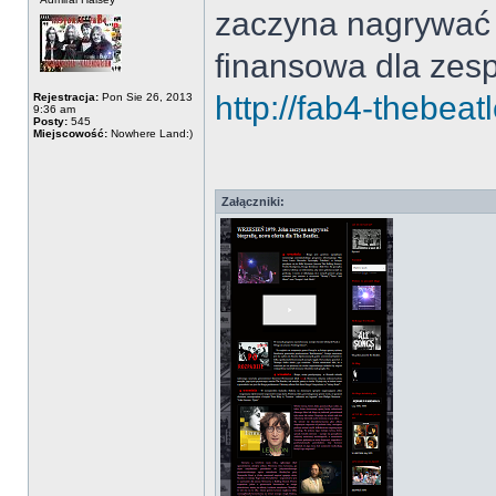
zaczyna nagrywać 
finansowa dla zesp
http://fab4-thebeat
Rejestracja:
Pon Sie 26, 2013
9:36 am
Posty:
545
Miejscowość:
Nowhere Land:)
Załączniki: