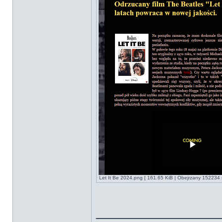
Let It Be 2024.png [ 161.65 KiB | Obejrzany 152234 
______________