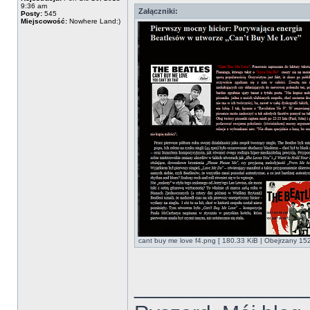
9:36 am
Załączniki:
Posty:
545
Miejscowość:
Nowhere Land:)
cant buy me love f4.png [ 180.33 KiB | Obejrzany 15
______________