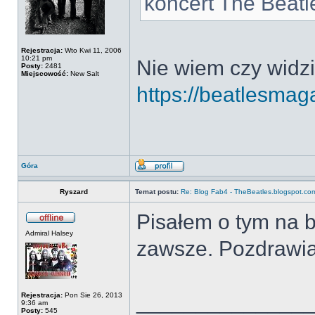
koncert The Beatle
Rejestracja:
Wto Kwi 11, 2006
10:21 pm
Nie wiem czy widzi
Posty:
2481
Miejscowość:
New Salt
https://beatlesmag
Góra
Ryszard
Temat postu:
Re: Blog Fab4 - TheBeatles.blogspot.co
Pisałem o tym na b
Admiral Halsey
zawsze. Pozdrawi
______________
Rejestracja:
Pon Sie 26, 2013
9:36 am
Posty:
545