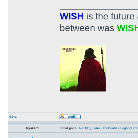
______________
WISH
is the futur
between was
WIS
Góra
Ryszard
Temat postu:
Re: Blog Fab4 - TheBeatles.blogspot.co