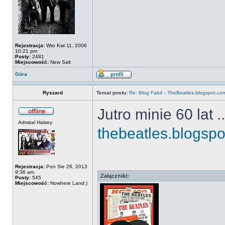
Rejestracja:
Wto Kwi 11, 2006
10:21 pm
Posty:
2481
Miejscowość:
New Salt
Góra
Ryszard
Temat postu:
Re: Blog Fab4 - TheBeatles.blogspot.co
Jutro minie 60 lat 
Admiral Halsey
thebeatles.blogspo
Rejestracja:
Pon Sie 26, 2013
9:36 am
Załączniki:
Posty:
545
Miejscowość:
Nowhere Land:)