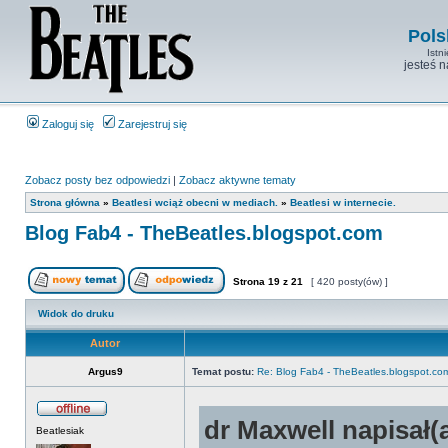
Pols
Istn
jesteś 
Zaloguj się
Zarejestruj się
Zobacz posty bez odpowiedzi
|
Zobacz aktywne tematy
Strona główna
»
Beatlesi wciąż obecni w mediach.
»
Beatlesi w internecie.
Blog Fab4 - TheBeatles.blogspot.com
Strona
19
z
21
[ 420 posty(ów) ]
Widok do druku
Autor
Argus9
Temat postu:
Re: Blog Fab4 - TheBeatles.blogspot.co
dr Maxwell napisał(a
Beatlesiak