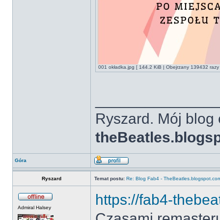
001 okładka.jpg [ 144.2 KiB | Obejrzany 139432 razy 
______________
Ryszard. Mój blog 
theBeatles.blogs
Góra
Ryszard
Temat postu:
Re: Blog Fab4 - TheBeatles.blogspot.co
https://fab4-thebea
Admiral Halsey
Czasami remaster