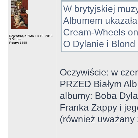
W brytyjskiej muz
Albumem ukazała 
Cream-Wheels on F
Rejestracja:
Wto Lis 19, 2013
3:54 pm
O Dylanie i Blond
Posty:
1355
Oczywiście: w cze
PRZED Białym Al
albumy: Boba Dyla
Franka Zappy i jeg
(również uważany