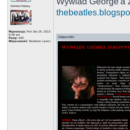
Wywiad George'a 
Admiral Halsey
thebeatles.blogspo
Rejestracja:
Pon Sie 26, 2013
9:36 am
Załączniki:
Posty:
545
Miejscowość:
Nowhere Land:)