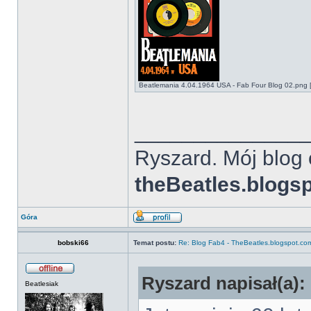
Beatlemania 4.04.1964 USA - Fab Four Blog 02.png [
______________
Ryszard. Mój blog 
theBeatles.blogs
Góra
bobski66
Temat postu:
Re: Blog Fab4 - TheBeatles.blogspot.co
Ryszard napisał(a):
Beatlesiak