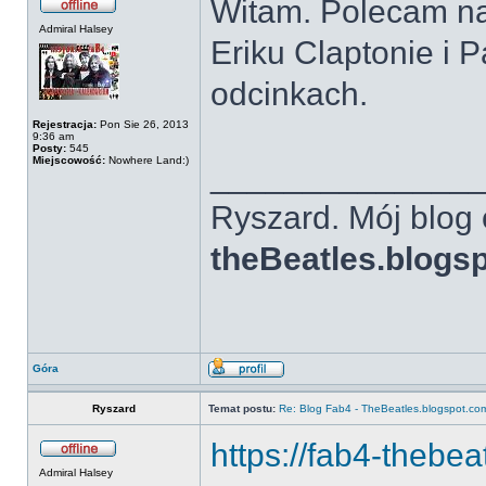
Witam. Polecam na
Admiral Halsey
Eriku Claptonie i P
odcinkach.
Rejestracja:
Pon Sie 26, 2013
9:36 am
Posty:
545
Miejscowość:
Nowhere Land:)
______________
Ryszard. Mój blog 
theBeatles.blogs
Góra
Ryszard
Temat postu:
Re: Blog Fab4 - TheBeatles.blogspot.co
https://fab4-thebe
Admiral Halsey