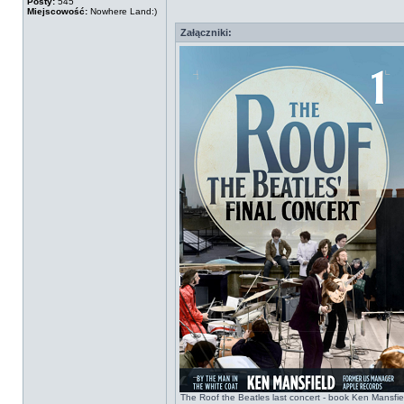
Posty:
545
Miejscowość:
Nowhere Land:)
Załączniki:
The Roof the Beatles last concert - book Ken Mansfie