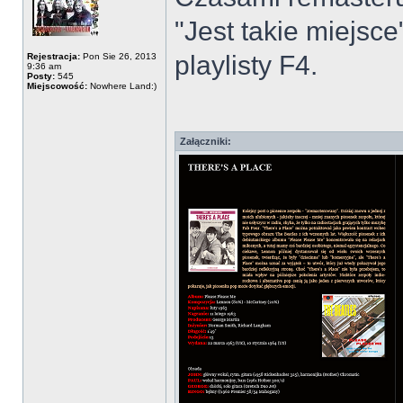
"Jest takie miejs
playlisty F4.
Rejestracja:
Pon Sie 26, 2013
9:36 am
Posty:
545
Miejscowość:
Nowhere Land:)
Załączniki: