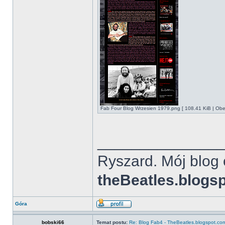
Fab Four Blog Wrzesien 1979.png [ 108.41 KiB | Obe
______________
Ryszard. Mój blog 
theBeatles.blogs
Góra
bobski66
Temat postu:
Re: Blog Fab4 - TheBeatles.blogspot.co