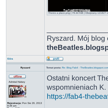
Theres a place.png [ 79.44 KiB | Obejrzany 121827 r
______________
Ryszard. Mój blog 
theBeatles.blogs
Góra
Ryszard
Temat postu:
Re: Blog Fab4 - TheBeatles.blogspot.co
Ostatni koncert Th
Admiral Halsey
wspomnieniach K. 
https://fab4-thebea
Rejestracja:
Pon Sie 26, 2013
9:36 am