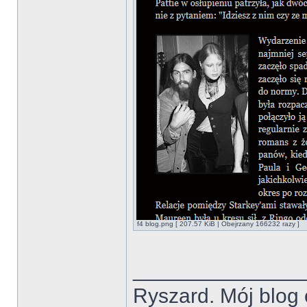
f4 blog.png [ 207.57 KiB | Obejrzany 166232 razy ]
______________
Ryszard. Mój blog 