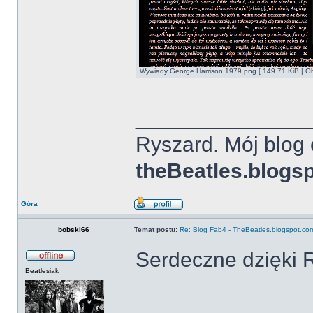
Wywiady George Harrison 1979.png [ 149.71 KiB | Ob
______________
Ryszard. Mój blog 
theBeatles.blogs
Góra
bobski66
Temat postu:
Re: Blog Fab4 - TheBeatles.blogspot.co
Serdeczne dzięki 
Beatlesiak