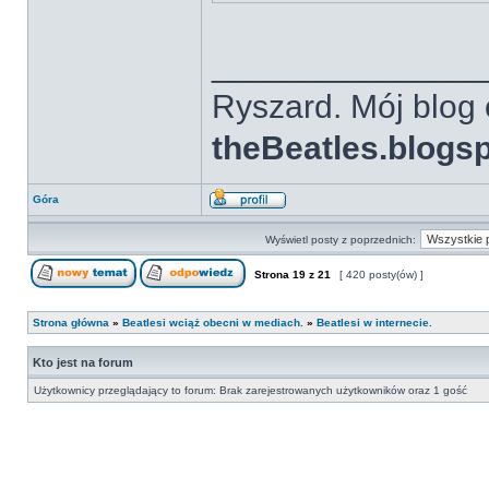
______________
Ryszard. Mój blog 
theBeatles.blogs
Góra
Wyświetl posty z poprzednich:
Strona
19
z
21
[ 420 posty(ów) ]
Strona główna
»
Beatlesi wciąż obecni w mediach.
»
Beatlesi w internecie.
Kto jest na forum
Użytkownicy przeglądający to forum: Brak zarejestrowanych użytkowników oraz 1 gość