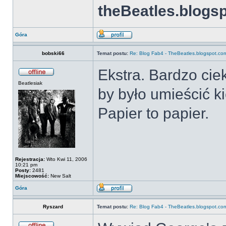
theBeatles.blogs
Góra
bobski66
Temat postu:
Re: Blog Fab4 - TheBeatles.blogspot.co
Ekstra. Bardzo cie
Beatlesiak
by było umieścić k
Papier to papier.
Rejestracja:
Wto Kwi 11, 2006
10:21 pm
Posty:
2481
Miejscowość:
New Salt
Góra
Ryszard
Temat postu:
Re: Blog Fab4 - TheBeatles.blogspot.co