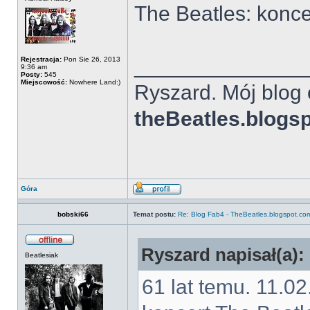
The Beatles: koncer
______________
Rejestracja:
Pon Sie 26, 2013
9:36 am
Posty:
545
Miejscowość:
Nowhere Land:)
Ryszard. Mój blog 
theBeatles.blogs
Góra
bobski66
Temat postu:
Re: Blog Fab4 - TheBeatles.blogspot.co
Ryszard napisał(a):
Beatlesiak
61 lat temu. 11.0