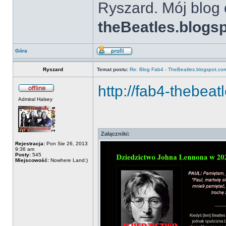
Ryszard. Mój blog 
theBeatles.blogs
Góra
Ryszard
Temat postu:
Re: Blog Fab4 - TheBeatles.blogspot.co
http://fab4-thebeat
Admiral Halsey
Załączniki:
Rejestracja:
Pon Sie 26, 2013
9:36 am
Posty:
545
Miejscowość:
Nowhere Land:)