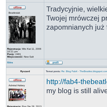
Tradycyjnie, wielk
Beatlesiak
Twojej mrówczej pr
zapomnianych już 
Rejestracja:
Wto Kwi 11, 2006
10:21 pm
Posty:
2481
Miejscowość:
New Salt
Góra
Ryszard
Temat postu:
Re: Blog Fab4 - TheBeatles.blogspot.co
http://fab4-thebeat
Admiral Halsey
my blog is still al
Rejestracja:
Pon Sie 26, 2013