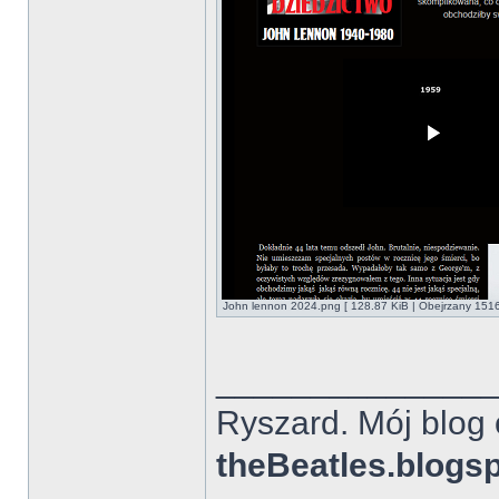
John lennon 2024.png [ 128.87 KiB | Obejrzany 1516
______________
Ryszard. Mój blog 
theBeatles.blogs