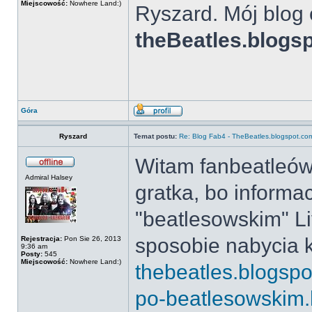
Miejscowość:
Nowhere Land:)
Ryszard. Mój blog 
theBeatles.blogs
Góra
Ryszard
Temat postu:
Re: Blog Fab4 - TheBeatles.blogspot.co
Witam fanbeatleó
Admiral Halsey
gratka, bo informa
"beatlesowskim" Liv
sposobie nabycia k
Rejestracja:
Pon Sie 26, 2013
9:36 am
Posty:
545
Miejscowość:
Nowhere Land:)
thebeatles.blogsp
po-beatlesowskim.