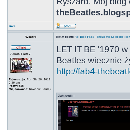
Ryszard. Mój blog 
theBeatles.blogs
Góra
Ryszard
Temat postu:
Re: Blog Fab4 - TheBeatles.blogspot.co
LET IT BE '1970 w
Admiral Halsey
Beatles wiecznie 
http://fab4-thebeat
Rejestracja:
Pon Sie 26, 2013
9:36 am
Posty:
545
Miejscowość:
Nowhere Land:)
Załączniki: