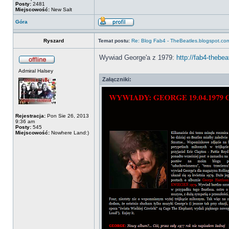
Posty:
2481
Miejscowość:
New Salt
Góra
Ryszard
Temat postu:
Re: Blog Fab4 - TheBeatles.blogspot.co
Wywiad George'a z 1979:
http://fab4-thebe
Admiral Halsey
Załączniki:
Rejestracja:
Pon Sie 26, 2013
9:36 am
Posty:
545
Miejscowość:
Nowhere Land:)