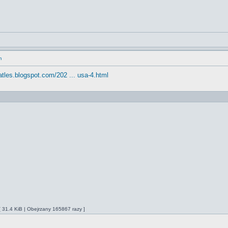
m
atles.blogspot.com/202 ... usa-4.html
 31.4 KiB | Obejrzany 165867 razy ]