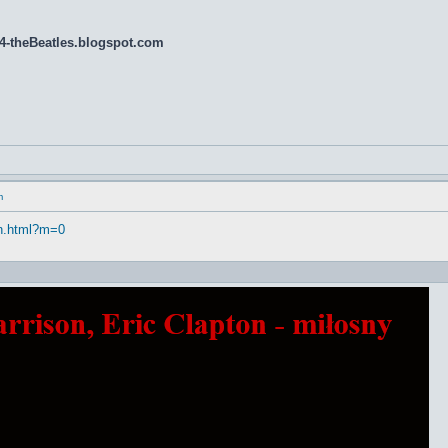
ab4-theBeatles.blogspot.com
m
. n.html?m=0