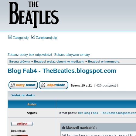
Zaloguj się
Zarejestruj się
Zobacz posty bez odpowiedzi
|
Zobacz aktywne tematy
Strona główna
»
Beatlesi wciąż obecni w mediach.
»
Beatlesi w internecie.
Blog Fab4 - TheBeatles.blogspot.com
Strona
19
z
21
[ 420 posty(ów) ]
Widok do druku
Autor
Argus9
Temat postu:
Re: Blog Fab4 - TheBeatles.blogspot.co
dr Maxwell napisał(a):
Beatlesiak
W brytyjskiej muzyce pop-rock, przed Bi