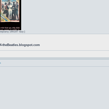
ejrzany 166187 razy ]
ab4-theBeatles.blogspot.com
m