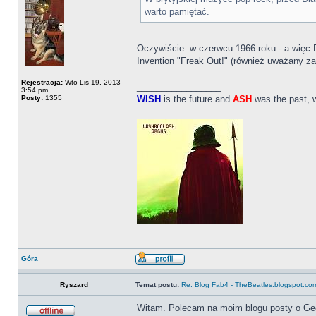
warto pamiętać.
Oczywiście: w czerwcu 1966 roku - a wię
Invention "Freak Out!" (również uważany 
Rejestracja:
Wto Lis 19, 2013
_________________
3:54 pm
Posty:
1355
WISH
is the future and
ASH
was the past, 
Góra
Ryszard
Temat postu:
Re: Blog Fab4 - TheBeatles.blogspot.co
Witam. Polecam na moim blogu posty o Geoeg