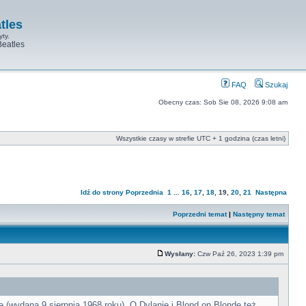
tles
yty.
Beatles
FAQ
Szukaj
Obecny czas: Sob Sie 08, 2026 9:08 am
Wszystkie czasy w strefie UTC + 1 godzina (czas letni)
Idź do strony
Poprzednia
1
...
16
,
17
,
18
,
19
,
20
,
21
Następna
Poprzedni temat
|
Następny temat
Wysłany:
Czw Paź 26, 2023 1:39 pm
(wydana 9 sierpnia 1968 roku). O Dylanie i Blond on Blonde też