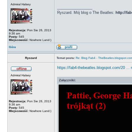
Admiral Halsey
_________________
Ryszard. Mój blog o The Beatles:
http://f
Rejestracja:
Pon Sie 26, 2013
9:36 am
Posty:
545
Miejscowość:
Nowhere Land:)
Góra
Ryszard
Temat postu:
Re: Blog Fab4 - TheBeatles.blogspot.co
https://fab4-thebeatles.blogspot.com/20 ..
Admiral Halsey
Załączniki:
Rejestracja:
Pon Sie 26, 2013
9:36 am
Posty:
545
Miejscowość:
Nowhere Land:)