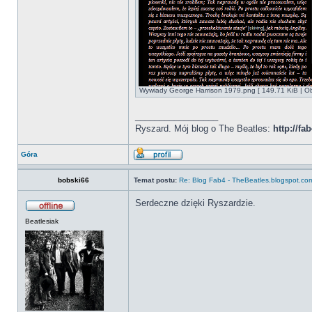
Wywiady George Harrison 1979.png [ 149.71 KiB | Ob
_________________
Ryszard. Mój blog o The Beatles:
http://f
Góra
bobski66
Temat postu:
Re: Blog Fab4 - TheBeatles.blogspot.co
Serdeczne dzięki Ryszardzie.
Beatlesiak