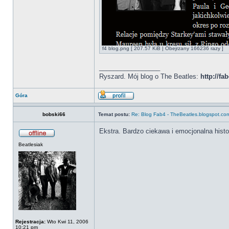
f4 blog.png [ 207.57 KiB | Obejrzany 166236 razy ]
_________________
Ryszard. Mój blog o The Beatles:
http://f
Góra
bobski66
Temat postu:
Re: Blog Fab4 - TheBeatles.blogspot.co
Ekstra. Bardzo ciekawa i emocjonalna histor
Beatlesiak
Rejestracja:
Wto Kwi 11, 2006
10:21 pm