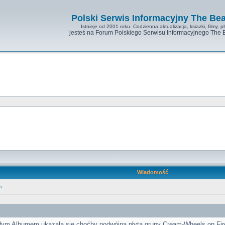
Polski Serwis Informacyjny The Bea
Istnieje od 2001 roku. Codzienna aktualizacja, ksiazki, filmy, pl
jesteś na Forum Polskiego Serwisu Informacyjnego The 
Wiadomość
m
ałym Albumem ukazała się choćby podwójna płyta grupy Cream-Wheels on Fire 