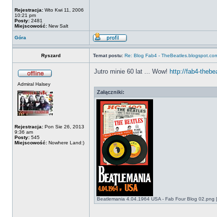
Rejestracja:
Wto Kwi 11, 2006
10:21 pm
Posty:
2481
Miejscowość:
New Salt
Góra
Ryszard
Temat postu:
Re: Blog Fab4 - TheBeatles.blogspot.co
Jutro minie 60 lat ... Wow!
http://fab4-thebe
Admiral Halsey
Załączniki:
Rejestracja:
Pon Sie 26, 2013
9:36 am
Posty:
545
Miejscowość:
Nowhere Land:)
Beatlemania 4.04.1964 USA - Fab Four Blog 02.png [
_________________