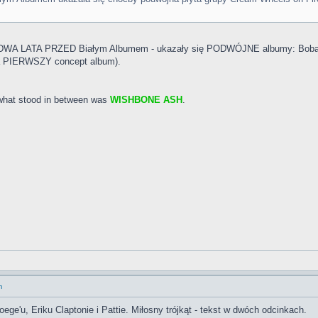
c DWA LATA PRZED Białym Albumem - ukazały się PODWÓJNE albumy: Boba Dy
za PIERWSZY concept album).
what stood in between was
WISHBONE ASH
.
m
e'u, Eriku Claptonie i Pattie. Miłosny trójkąt - tekst w dwóch odcinkach.