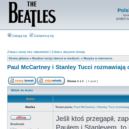
Pols
Istn
jesteś 
Zaloguj się
Zarejestruj się
Zobacz posty bez odpowiedzi
|
Zobacz aktywne tematy
Strona główna
»
Beatlesi wciąż obecni w mediach.
»
Muzyka w internecie.
Paul McCartney i Stanley Tucci rozmawiają 
Strona
1
z
1
[ 1 post ]
Widok do druku
Autor
Noelka
Temat postu:
Paul McCartney i Stanley Tucci rozmawiaj
Jeśli ktoś przegapił, za
Beatlesiak
Paulem i Stanleyem, to 