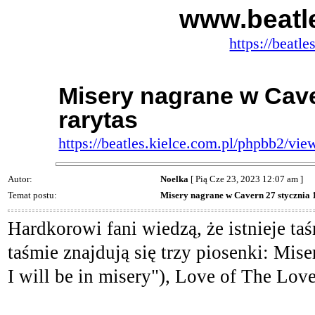
www.beatle
https://beatl
Misery nagrane w Cave
rarytas
https://beatles.kielce.com.pl/phpbb2/v
Autor:
Noelka
[ Pią Cze 23, 2023 12:07 am ]
Temat postu:
Misery nagrane w Cavern 27 stycznia 1
Hardkorowi fani wiedzą, że istnieje t
taśmie znajdują się trzy piosenki: Mis
I will be in misery"), Love of The Lo