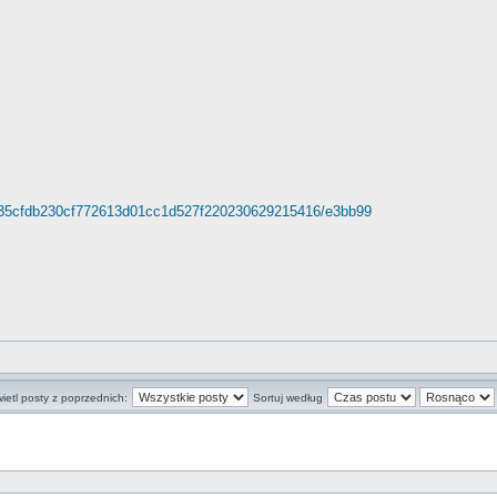
b335cfdb230cf772613d01cc1d527f220230629215416/e3bb99
ietl posty z poprzednich:
Sortuj według