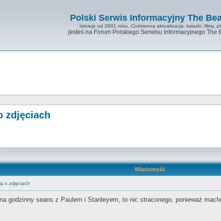
Polski Serwis Informacyjny The Bea
Istnieje od 2001 roku. Codzienna aktualizacja, ksiazki, filmy, pl
jesteś na Forum Polskiego Serwisu Informacyjnego The 
o zdjęciach
Wiadomość
ą o zdjęciach
u na godzinny seans z Paulem i Stanleyem, to nic straconego, ponieważ macho 