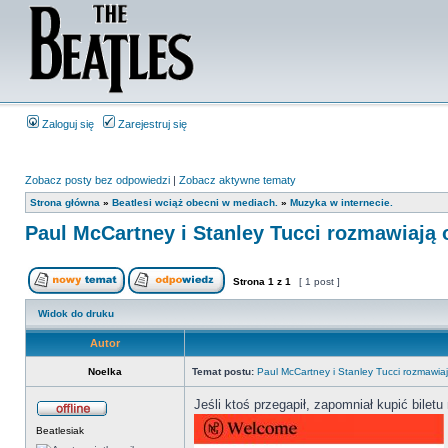
Zaloguj się
Zarejestruj się
Zobacz posty bez odpowiedzi
|
Zobacz aktywne tematy
Strona główna
»
Beatlesi wciąż obecni w mediach.
»
Muzyka w internecie.
Paul McCartney i Stanley Tucci rozmawiają 
Strona
1
z
1
[ 1 post ]
Widok do druku
Autor
Noelka
Temat postu:
Paul McCartney i Stanley Tucci rozmawiaj
Jeśli ktoś przegapił, zapomniał kupić bilet
Beatlesiak