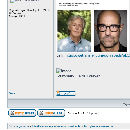
Rejestracja:
Czw Lip 06, 2006
10:52 am
Posty:
1511
Link:
https://wetransfer.com/downloads/a
_________________
Strawberry Fields Forever
Góra
Wyśw
Strona
1
z
1
[ 1 post ]
Strona główna
»
Beatlesi wciąż obecni w mediach.
»
Muzyka w internecie.