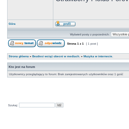
Góra
Wyświetl posty z poprzednich:
Strona
1
z
1
[ 1 post ]
Strona główna
»
Beatlesi wciąż obecni w mediach.
»
Muzyka w internecie.
Kto jest na forum
Użytkownicy przeglądający to forum: Brak zarejestrowanych użytkowników oraz 1 gość
Szukaj: