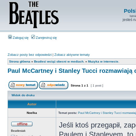
Pols
Istn
jesteś 
Zaloguj się
Zarejestruj się
Zobacz posty bez odpowiedzi
|
Zobacz aktywne tematy
Strona główna
»
Beatlesi wciąż obecni w mediach.
»
Muzyka w internecie.
Paul McCartney i Stanley Tucci rozmawiają 
Strona
1
z
1
[ 1 post ]
Widok do druku
Autor
Noelka
Temat postu:
Paul McCartney i Stanley Tucci rozmawiaj
Jeśli ktoś przegapił, za
Beatlesiak
Paulem i Stanleyem, to 