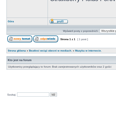
Góra
Wyświetl posty z poprzednich:
Strona
1
z
1
[ 1 post ]
Strona główna
»
Beatlesi wciąż obecni w mediach.
»
Muzyka w internecie.
Kto jest na forum
Użytkownicy przeglądający to forum: Brak zarejestrowanych użytkowników oraz 2 gości
Szukaj: