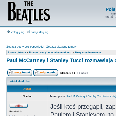
Pols
Istn
jesteś 
Zaloguj się
Zarejestruj się
Zobacz posty bez odpowiedzi
|
Zobacz aktywne tematy
Strona główna
»
Beatlesi wciąż obecni w mediach.
»
Muzyka w internecie.
Paul McCartney i Stanley Tucci rozmawiają 
Strona
1
z
1
[ 1 post ]
Widok do druku
Autor
Noelka
Temat postu:
Paul McCartney i Stanley Tucci rozmawiaj
Jeśli ktoś przegapił, za
Beatlesiak
Paulem i Stanleyem, to 