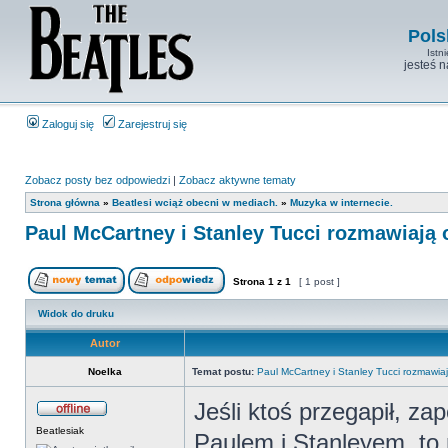
Pols
Istn
jesteś 
Zaloguj się
Zarejestruj się
Zobacz posty bez odpowiedzi
|
Zobacz aktywne tematy
Strona główna
»
Beatlesi wciąż obecni w mediach.
»
Muzyka w internecie.
Paul McCartney i Stanley Tucci rozmawiają 
Strona
1
z
1
[ 1 post ]
Widok do druku
Autor
Noelka
Temat postu:
Paul McCartney i Stanley Tucci rozmawiaj
Jeśli ktoś przegapił, za
Beatlesiak
Paulem i Stanleyem, to 