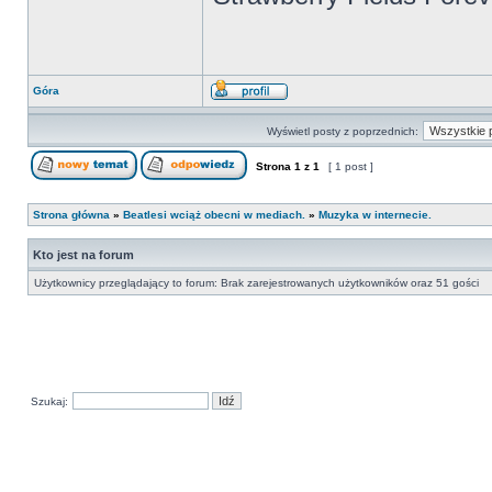
Góra
Wyświetl posty z poprzednich:
Strona
1
z
1
[ 1 post ]
Strona główna
»
Beatlesi wciąż obecni w mediach.
»
Muzyka w internecie.
Kto jest na forum
Użytkownicy przeglądający to forum: Brak zarejestrowanych użytkowników oraz 51 gości
Szukaj: