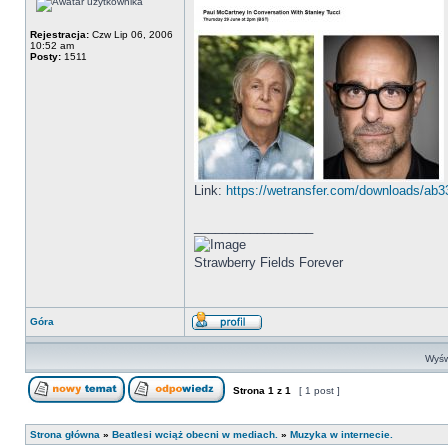
Rejestracja:
Czw Lip 06, 2006
10:52 am
Posty:
1511
Link:
https://wetransfer.com/downloads/a
_________________
Strawberry Fields Forever
Góra
Wyśw
Strona
1
z
1
[ 1 post ]
Strona główna
»
Beatlesi wciąż obecni w mediach.
»
Muzyka w internecie.