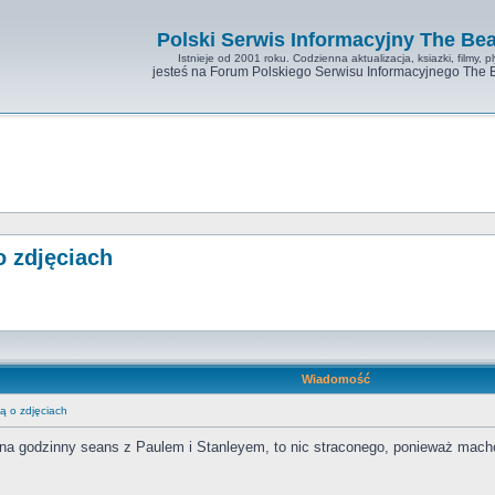
Polski Serwis Informacyjny The Bea
Istnieje od 2001 roku. Codzienna aktualizacja, ksiazki, filmy, pl
jesteś na Forum Polskiego Serwisu Informacyjnego The 
o zdjęciach
Wiadomość
ą o zdjęciach
u na godzinny seans z Paulem i Stanleyem, to nic straconego, ponieważ macho 