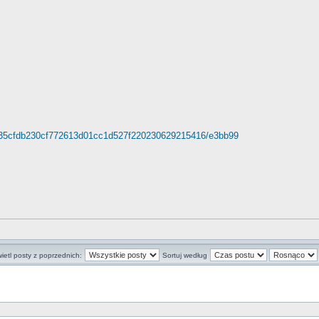
b335cfdb230cf772613d01cc1d527f220230629215416/e3bb99
ietl posty z poprzednich:
Sortuj według