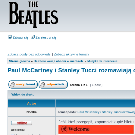
Zaloguj się
Zarejestruj się
Zobacz posty bez odpowiedzi
|
Zobacz aktywne tematy
Strona główna
»
Beatlesi wciąż obecni w mediach.
»
Muzyka w internecie.
Paul McCartney i Stanley Tucci rozmawiają 
Strona
1
z
1
[ 1 post ]
Widok do druku
Autor
Noelka
Temat postu:
Paul McCartney i Stanley Tucci rozmawiaj
Jeśli ktoś przegapił, zapomniał kupić bilet
Beatlesiak