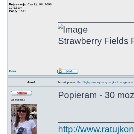
Rejestracja:
Czw Lip 06, 2006
10:52 am
Posty:
1511
______________
Strawberry Fields 
Góra
Ania1
Temat postu:
Re: Najlepsze wytwory wujka George'a so
Popieram - 30 moż
Beatlesiak
______________
http://www.ratujkon