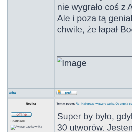
nie wygrało coś z 
Ale i poza tą geni
chwile, że łapał B
______________
Góra
Noelka
Temat postu:
Re: Najlepsze wytwory wujka George'a so
Super by było, gd
Beatlesiak
30 utworów. Jestem