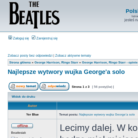
Pols
Istn
jesteś 
Zaloguj się
Zarejestruj się
Zobacz posty bez odpowiedzi
|
Zobacz aktywne tematy
Strona główna
»
George Harrison, Ringo Starr
»
George Harrison, Ringo Starr - opini
Najlepsze wytwory wujka George'a solo
Strona
1
z
3
[ 56 posty(ów) ]
Widok do druku
Autor
Yer Blue
Temat postu:
Najlepsze wytwory wujka George'a solo
Lecimy dalej. W ko
Beatlesiak