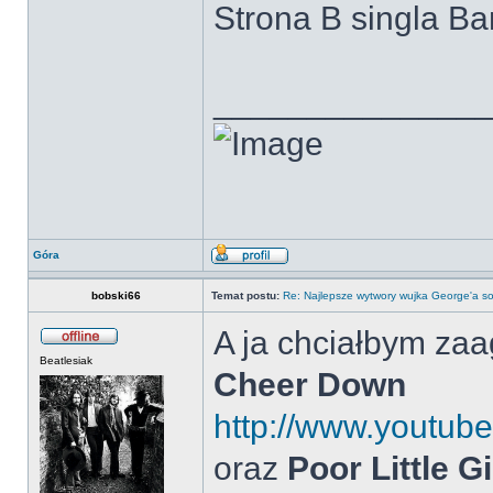
Strona B singla Ba
______________
Góra
bobski66
Temat postu:
Re: Najlepsze wytwory wujka George'a so
A ja chciałbym zaa
Beatlesiak
Cheer Down
http://www.youtu
oraz
Poor Little Gi