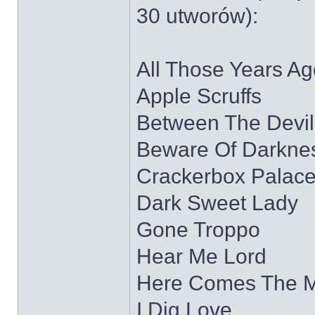
30 utworów):
All Those Years Ag
Apple Scruffs
Between The Devi
Beware Of Darkne
Crackerbox Palac
Dark Sweet Lady
Gone Troppo
Hear Me Lord
Here Comes The 
I Dig Love