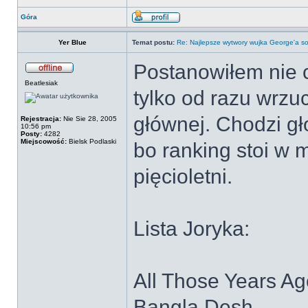
Góra
Yer Blue
Temat postu:
Re: Najlepsze wytwory wujka George'a so
Postanowiłem nie 
Beatlesiak
tylko od razu wrzuc
głównej. Chodzi gł
Rejestracja:
Nie Sie 28, 2005
10:56 pm
Posty:
4282
Miejscowość:
Bielsk Podlaski
bo ranking stoi w 
pięcioletni.
Lista Joryka:
All Those Years Ag
Bangla Desh