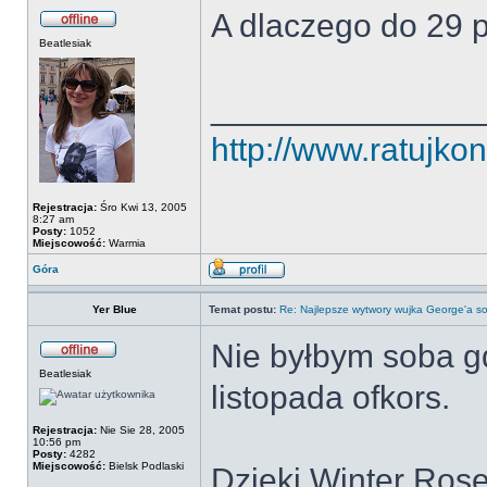
A dlaczego do 29 p
Beatlesiak
______________
http://www.ratujkon
Rejestracja:
Śro Kwi 13, 2005
8:27 am
Posty:
1052
Miejscowość:
Warmia
Góra
Yer Blue
Temat postu:
Re: Najlepsze wytwory wujka George'a so
Nie byłbym soba g
Beatlesiak
listopada ofkors.
Rejestracja:
Nie Sie 28, 2005
10:56 pm
Posty:
4282
Miejscowość:
Bielsk Podlaski
Dzieki Winter Rose