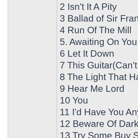
2 Isn't It A Pity
3 Ballad of Sir Fran
4 Run Of The Mill
5. Awaiting On You 
6 Let It Down
7 This Guitar(Can'
8 The Light That H
9 Hear Me Lord
10 You
11 I'd Have You An
12 Beware Of Dar
13 Try Some Buy 