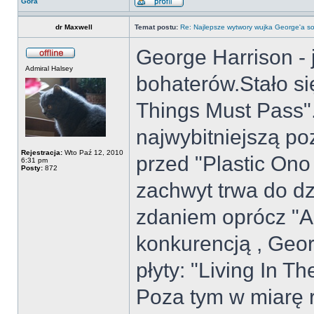
Góra
dr Maxwell
Temat postu:
Re: Najlepsze wytwory wujka George'a so
George Harrison - 
Admiral Halsey
bohaterów.Stało si
Things Must Pass".
najwybitniejszą p
Rejestracja:
Wto Paź 12, 2010
przed "Plastic On
6:31 pm
Posty:
872
zachwyt trwa do dz
zdaniem oprócz "Al
konkurencją , Geor
płyty: "Living In T
Poza tym w miarę 