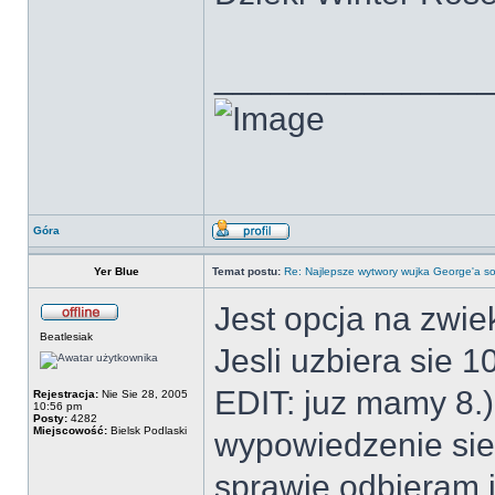
______________
Góra
Yer Blue
Temat postu:
Re: Najlepsze wytwory wujka George'a so
Jest opcja na zwie
Beatlesiak
Jesli uzbiera sie 
EDIT: juz mamy 8.)
Rejestracja:
Nie Sie 28, 2005
10:56 pm
Posty:
4282
Miejscowość:
Bielsk Podlaski
wypowiedzenie sie
sprawie odbieram j