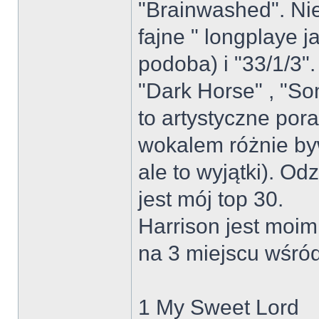
"Brainwashed". Nie
fajne " longplaye j
podoba) i "33/1/3
"Dark Horse" , "So
to artystyczne poraż
wokalem różnie by
ale to wyjątki). O
jest mój top 30.
Harrison jest moim
na 3 miejscu wśród 
1 My Sweet Lord