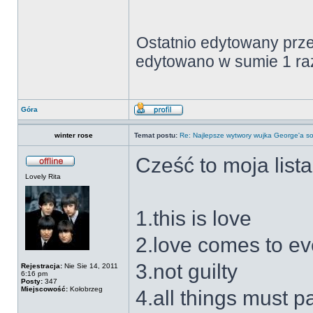
Ostatnio edytowany prz
edytowano w sumie 1 ra
Góra
winter rose
Temat postu:
Re: Najlepsze wytwory wujka George'a so
Cześć to moja list
Lovely Rita
1.this is love
2.love comes to e
3.not guilty
Rejestracja:
Nie Sie 14, 2011
6:16 pm
Posty:
347
Miejscowość:
Kołobrzeg
4.all things must p