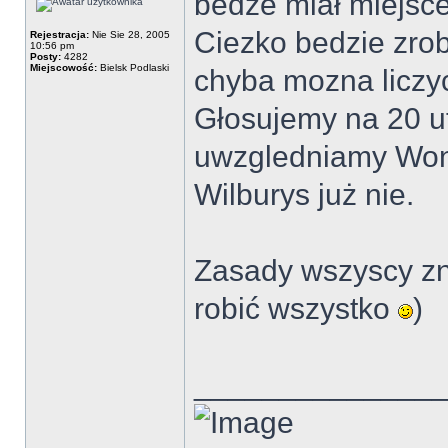
bedze miał miejsce
Ciezko bedzie zrob
Rejestracja:
Nie Sie 28, 2005
10:56 pm
Posty:
4282
Miejscowość:
Bielsk Podlaski
chyba mozna liczy
Głosujemy na 20 ut
uwzgledniamy Wonde
Wilburys już nie.
Zasady wszyscy z
robić wszystko
)
______________