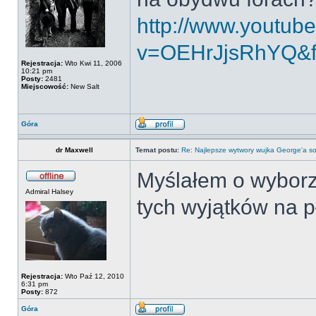
http://www.youtub
v=OEHrJjsRhYQ&fe
Rejestracja:
Wto Kwi 11, 2006
10:21 pm
Posty:
2481
Miejscowość:
New Salt
Góra
dr Maxwell
Temat postu:
Re: Najlepsze wytwory wujka George'a so
Myślałem o wyborze
Admiral Halsey
tych wyjątków na 
Rejestracja:
Wto Paź 12, 2010
6:31 pm
Posty:
872
Góra