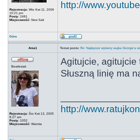
http://www.youtu
Rejestracja:
Wto Kwi 11, 2006
10:21 pm
Posty:
2481
Miejscowość:
New Salt
Góra
Ania1
Temat postu:
Re: Najlepsze wytwory wujka George'a so
Agitujcie, agitujcie
Beatlesiak
Słuszną linię ma n
______________
http://www.ratujkon
Rejestracja:
Śro Kwi 13, 2005
8:27 am
Posty:
1052
Miejscowość:
Warmia