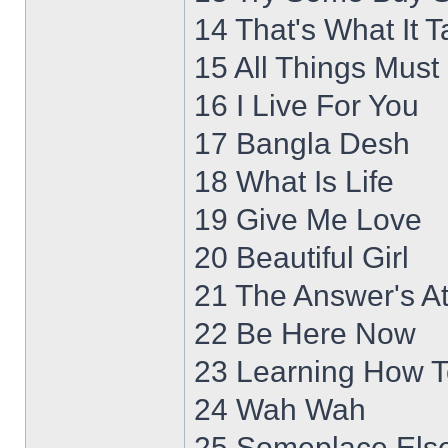
14 That's What It 
15 All Things Must
16 I Live For You
17 Bangla Desh
18 What Is Life
19 Give Me Love
20 Beautiful Girl
21 The Answer's A
22 Be Here Now
23 Learning How T
24 Wah Wah
25 Someplace Els