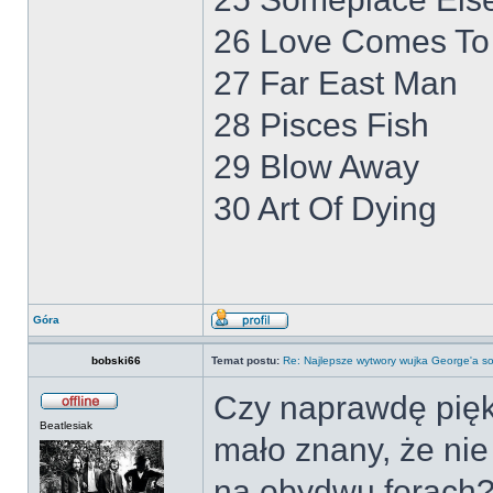
26 Love Comes To
27 Far East Man
28 Pisces Fish
29 Blow Away
30 Art Of Dying
Góra
bobski66
Temat postu:
Re: Najlepsze wytwory wujka George'a so
Czy naprawdę piękn
Beatlesiak
mało znany, że nie
na obydwu forach