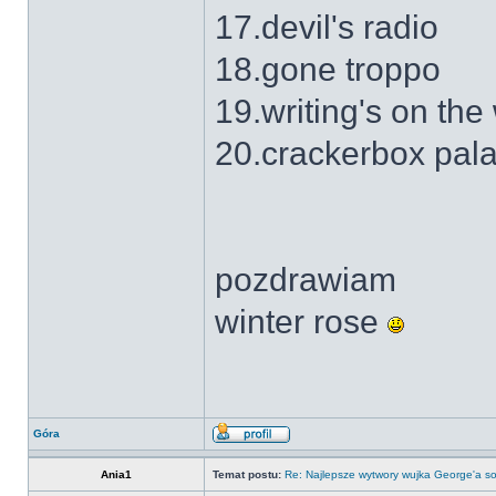
17.devil's radio
18.gone troppo
19.writing's on the 
20.crackerbox pal
pozdrawiam
winter rose
Góra
Ania1
Temat postu:
Re: Najlepsze wytwory wujka George'a so