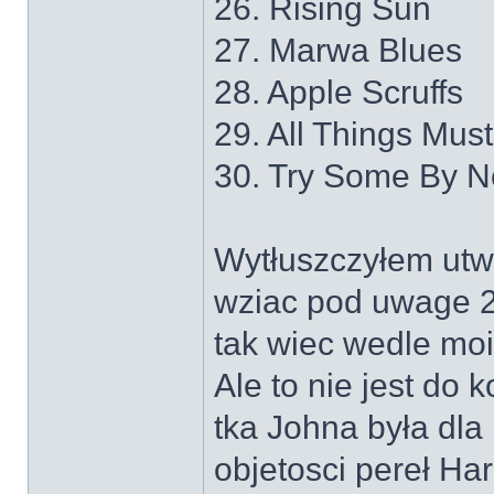
26. Rising Sun
27. Marwa Blues
28. Apple Scruffs
29. All Things Mus
30. Try Some By 
Wytłuszczyłem utwo
wziac pod uwage 2 w
tak wiec wedle moi
Ale to nie jest do
tka Johna była dla
objetosci pereł Ha