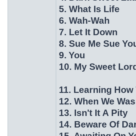
5. What Is Life
6. Wah-Wah
7. Let It Down
8. Sue Me Sue Yo
9. You
10. My Sweet Lor
11. Learning How
12. When We Was
13. Isn't It A Pity
14. Beware Of Da
15. Awaiting On Y