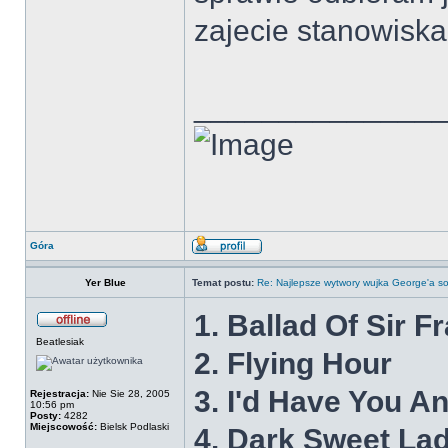
zajecie stanowiska
______________
Góra
Yer Blue
Temat postu:
Re: Najlepsze wytwory wujka George'a so
1. Ballad Of Sir Fr
Beatlesiak
2. Flying Hour
3. I'd Have You A
Rejestracja:
Nie Sie 28, 2005
10:56 pm
Posty:
4282
Miejscowość:
Bielsk Podlaski
4. Dark Sweet La