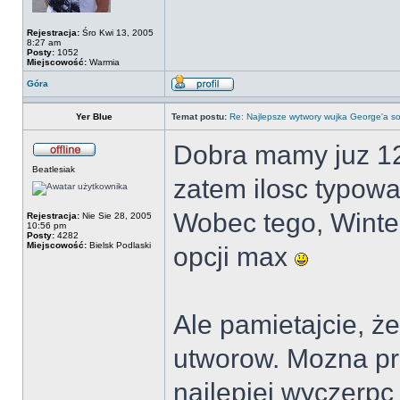
Rejestracja:
Śro Kwi 13, 2005
8:27 am
Posty:
1052
Miejscowość:
Warmia
Góra
Yer Blue
Temat postu:
Re: Najlepsze wytwory wujka George'a so
Dobra mamy juz 12
Beatlesiak
zatem ilosc typowa
Wobec tego, Winter
Rejestracja:
Nie Sie 28, 2005
10:56 pm
Posty:
4282
Miejscowość:
Bielsk Podlaski
opcji max
Ale pamietajcie, ż
utworow. Mozna prz
najlepiej wyczerpc 