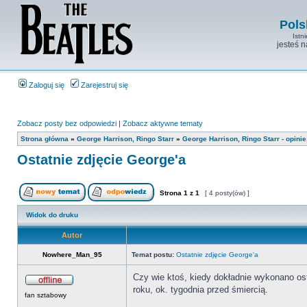
Pols
Istn
jesteś 
Zaloguj się
Zarejestruj się
Zobacz posty bez odpowiedzi
|
Zobacz aktywne tematy
Strona główna
»
George Harrison, Ringo Starr
»
George Harrison, Ringo Starr - opini
Ostatnie zdjęcie George'a
Strona
1
z
1
[ 4 posty(ów) ]
Widok do druku
Autor
Nowhere_Man_95
Temat postu:
Ostatnie zdjęcie George'a
Czy wie ktoś, kiedy dokładnie wykonano ost
roku, ok. tygodnia przed śmiercią.
fan sztabowy