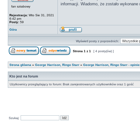
informacji. Wiadomo, że zostało wykonane n
fan sztabowy
Rejestracja:
Wto Sie 31, 2021
6:42 pm
Posty:
59
Góra
Wyświetl posty z poprzednich:
Strona
1
z
1
[ 4 posty(ów) ]
Strona główna
»
George Harrison, Ringo Starr
»
George Harrison, Ringo Starr - opini
Kto jest na forum
Użytkownicy przeglądający to forum: Brak zarejestrowanych użytkowników oraz 1 gość
Szukaj: