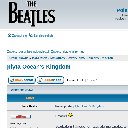
Pols
Istn
jesteś 
Zaloguj się
Zarejestruj się
Zobacz posty bez odpowiedzi
|
Zobacz aktywne tematy
Strona główna
»
McCartney
»
McCartney - utwory, płyty, koncerty - recenzje.
płyta Ocean's Kingdom
Strona
1
z
1
[ 1 post ]
Widok do druku
Autor
be a tleska
Temat postu:
płyta Ocean's Kingdom
Cześć!
młodszy fan
Szukałam takiego tematu, ale nie znalazła