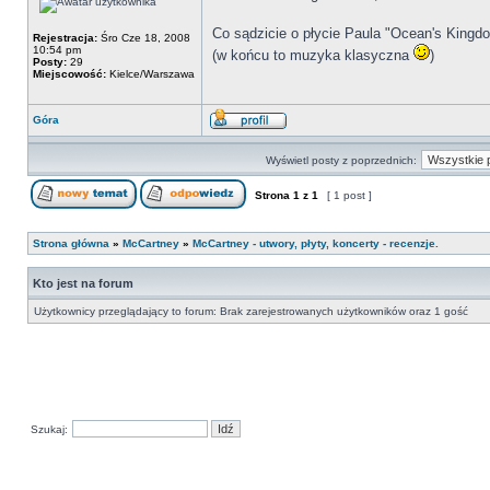
Co sądzicie o płycie Paula "Ocean's Kingd
Rejestracja:
Śro Cze 18, 2008
10:54 pm
(w końcu to muzyka klasyczna
)
Posty:
29
Miejscowość:
Kielce/Warszawa
Góra
Wyświetl posty z poprzednich:
Strona
1
z
1
[ 1 post ]
Strona główna
»
McCartney
»
McCartney - utwory, płyty, koncerty - recenzje.
Kto jest na forum
Użytkownicy przeglądający to forum: Brak zarejestrowanych użytkowników oraz 1 gość
Szukaj: