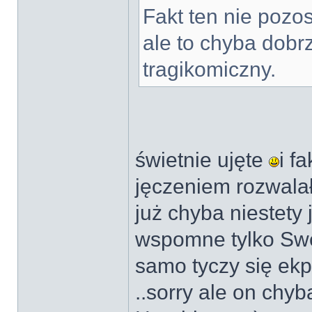
Fakt ten nie pozo
ale to chyba dobr
tragikomiczny.
świetnie ujęte
i f
jęczeniem rozwalał
już chyba niestety
wspomne tylko Swe
samo tyczy się ek
..sorry ale on chy