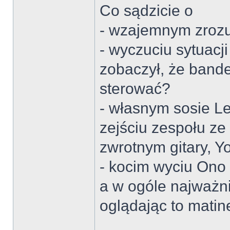
Co sądzicie o
- wzajemnym zroz
- wyczuciu sytuacj
zobaczył, że band
sterować?
- własnym sosie L
zejściu zespołu ze
zwrotnym gitary, Y
- kocim wyciu Ono
a w ogóle najważni
oglądając to mati