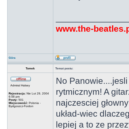
______________
www.the-beatles.
Góra
Tomek
Temat postu:
No Panowie....jesli
Admiral Halsey
rytmicznym! A gita
Rejestracja:
Nie Lut 29, 2004
6:58 pm
najczesciej głown
Posty:
501
Miejscowość:
Polonia -
Bydgoszcz-Fordon
układ-wiec dlaczeg
lepiej a to ze prze