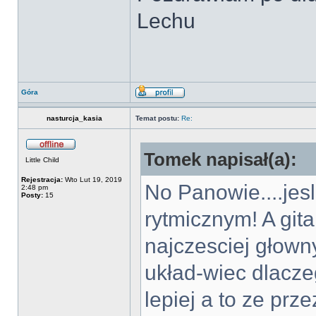
Lechu
Góra
nasturcja_kasia
Temat postu:
Re:
Tomek napisał(a):
Little Child
Rejestracja:
Wto Lut 19, 2019
No Panowie....jesl
2:48 pm
Posty:
15
rytmicznym! A git
najczesciej głow
układ-wiec dlacze
lepiej a to ze prz