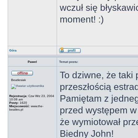
wczuł się błyskawi
moment! :)
Góra
Pawel
Temat postu:
To dziwne, że taki 
Beatlesiak
przeszłością estra
Pamiętam z jedneg
Rejestracja:
Czw Wrz 23, 2004
10:08 am
Posty:
1620
Miejscowość:
www.the-
przed występem w 
beatles.pl
że wymiotował pr
Biedny John!