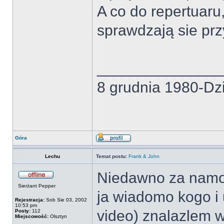
A co do repertuaru
sprawdzają sie pr
______________
8 grudnia 1980-Dzi
Góra
Lechu
Temat postu:
Frank & John
Niedawno za namow
Sierżant Pepper
ja wiadomo kogo i 
Rejestracja:
Sob Sie 03, 2002
10:53 pm
video) znalazlem 
Posty:
112
Miejscowość:
Olsztyn