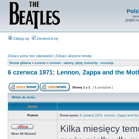
Pols
Istn
jesteś 
Zaloguj się
Zarejestruj się
Zobacz posty bez odpowiedzi
|
Zobacz aktywne tematy
Strona główna
»
Lennon
»
Lennon - utwory, płyty, koncerty - recenzje.
6 czerwca 1971: Lennon, Zappa and the Moth
Strona
1
z
1
[ 8 posty(ów) ]
Widok do druku
Autor
Piotrek
Temat postu:
6 czerwca 1971: Lennon, Zappa and the 
Kilka miesięcy tem
Mean Mr Mustard