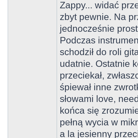
Zappy... widać prz
zbyt pewnie. Na pr
jednocześnie prost
Podczas instrumen
schodził do roli gi
udatnie. Ostatnie 
przeciekał, zwłasz
śpiewał inne zwro
słowami love, need,
końca się zrozumie
pełną wycia w mikr
a la jesienny prze