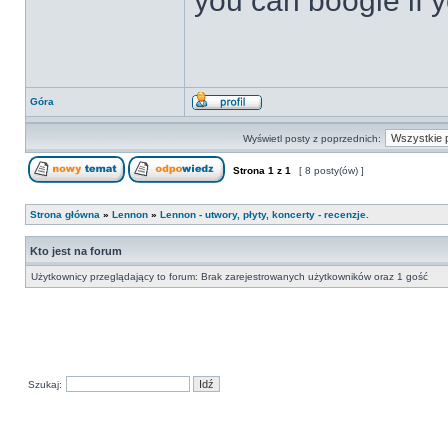
you can boogie if y
Góra
Wyświetl posty z poprzednich:
Strona
1
z
1
[ 8 posty(ów) ]
Strona główna
»
Lennon
»
Lennon - utwory, płyty, koncerty - recenzje.
Kto jest na forum
Użytkownicy przeglądający to forum: Brak zarejestrowanych użytkowników oraz 1 gość
Szukaj: