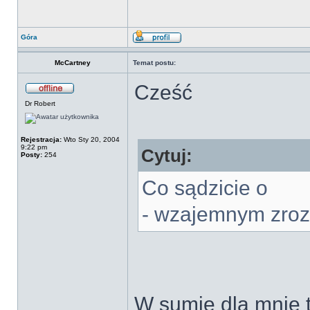
Góra
McCartney
Temat postu:
Cześć
Dr Robert
Rejestracja:
Wto Sty 20, 2004
9:22 pm
Cytuj:
Posty:
254
Co sądzicie o
- wzajemnym zro
W sumie dla mnie 