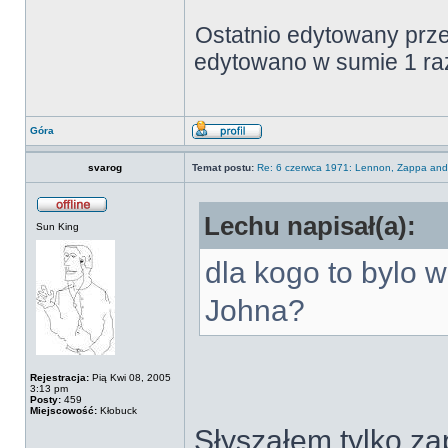
Ostatnio edytowany prz
edytowano w sumie 1 ra
Góra
svarog
Temat postu:
Re: 6 czerwca 1971: Lennon, Zappa and 
Lechu napisał(a):
Sun King
dla kogo to bylo 
Johna?
Rejestracja:
Pią Kwi 08, 2005
3:13 pm
Posty:
459
Miejscowość:
Kłobuck
Słyszałem tylko z