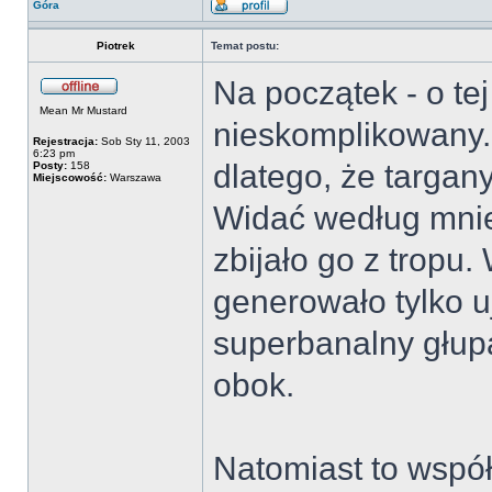
Góra
Piotrek
Temat postu:
Na początek - o tej
Mean Mr Mustard
nieskomplikowany. 
Rejestracja:
Sob Sty 11, 2003
6:23 pm
dlatego, że targany
Posty:
158
Miejscowość:
Warszawa
Widać według mnie,
zbijało go z tropu.
generowało tylko u
superbanalny głup
obok.
Natomiast to współ