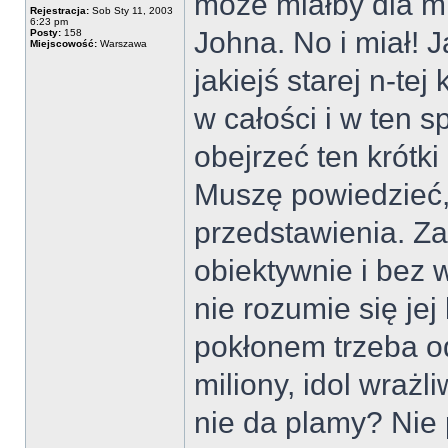
może miałby dla m
Rejestracja:
Sob Sty 11, 2003
6:23 pm
Johna. No i miał! 
Posty:
158
Miejscowość:
Warszawa
jakiejś starej n-tej
w całości i w ten 
obejrzeć ten krótki
Muszę powiedzieć,
przedstawienia. Z
obiektywnie i bez 
nie rozumie się jej
pokłonem trzeba o
miliony, idol wrażli
nie da plamy? Nie 