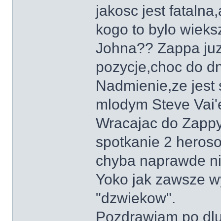
jakosc jest fatalna,
kogo to bylo wieks
Johna?? Zappa juz
pozycje,choc do dn
Nadmienie,ze jest 
mlodym Steve Vai'
Wracajac do Zappy
spotkanie 2 heroso
chyba naprawde nie
Yoko jak zawsze w
"dzwiekow".
Pozdrawiam po dlu