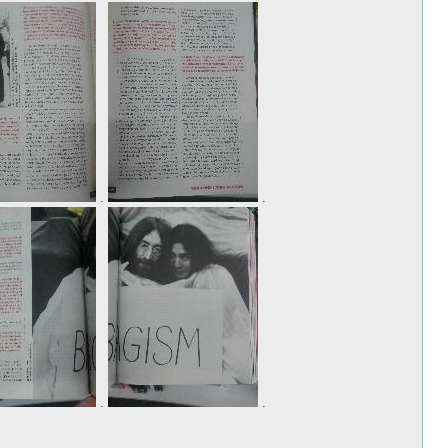
.
.
.
.