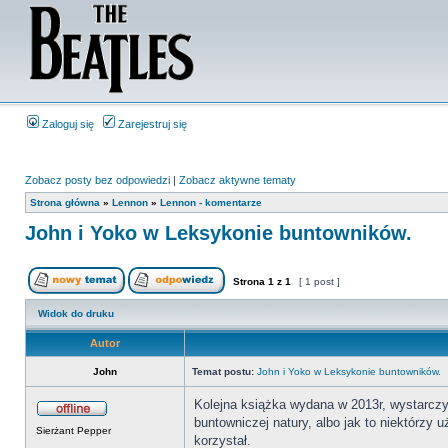
Zaloguj się
Zarejestruj się
Zobacz posty bez odpowiedzi
|
Zobacz aktywne tematy
Strona główna
»
Lennon
»
Lennon - komentarze
John i Yoko w Leksykonie buntowników.
Strona
1
z
1
[ 1 post ]
Widok do druku
Autor
John
Temat postu:
John i Yoko w Leksykonie buntowników.
Kolejna książka wydana w 2013r, wystarczy
buntowniczej natury, albo jak to niektórzy 
Sierżant Pepper
korzystał.