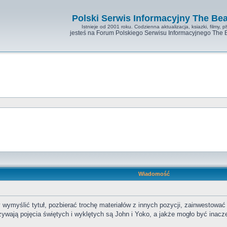
Polski Serwis Informacyjny The Bea
Istnieje od 2001 roku. Codzienna aktualizacja, ksiazki, filmy, pl
jesteś na Forum Polskiego Serwisu Informacyjnego The 
Wiadomość
 wymyślić tytuł, pozbierać trochę materiałów z innych pozycji, zainwestowa
używają pojęcia świętych i wyklętych są John i Yoko, a jakże mogło być inacze