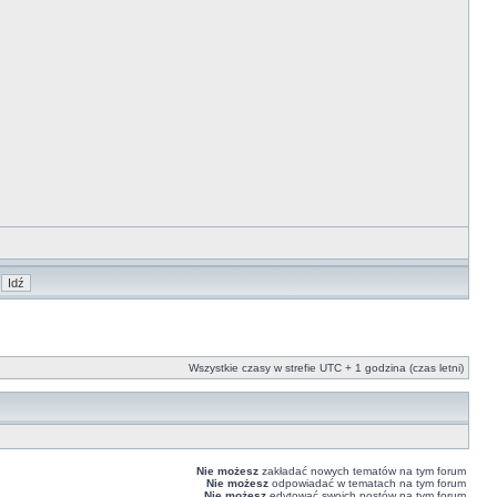
Wszystkie czasy w strefie UTC + 1 godzina (czas letni)
Nie możesz
zakładać nowych tematów na tym forum
Nie możesz
odpowiadać w tematach na tym forum
Nie możesz
edytować swoich postów na tym forum