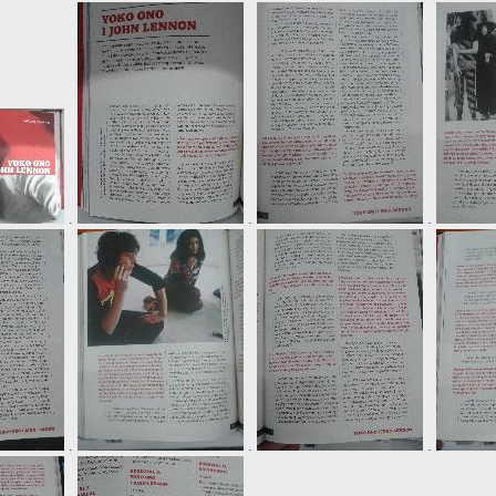
.
.
.
.
.
.