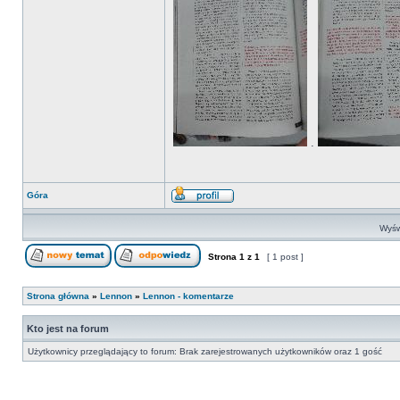
.
Góra
Wyśw
Strona
1
z
1
[ 1 post ]
Strona główna
»
Lennon
»
Lennon - komentarze
Kto jest na forum
Użytkownicy przeglądający to forum: Brak zarejestrowanych użytkowników oraz 1 gość