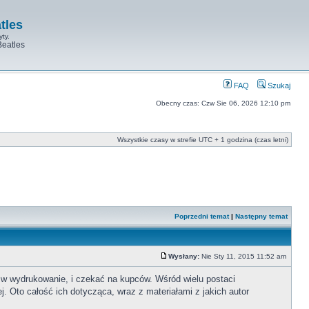
tles
yty.
Beatles
FAQ
Szukaj
Obecny czas: Czw Sie 06, 2026 12:10 pm
Wszystkie czasy w strefie UTC + 1 godzina (czas letni)
Poprzedni temat
|
Następny temat
Wysłany:
Nie Sty 11, 2015 11:52 am
ć w wydrukowanie, i czekać na kupców. Wśród wielu postaci
j. Oto całość ich dotycząca, wraz z materiałami z jakich autor