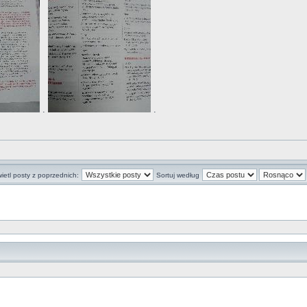
.
.
ietl posty z poprzednich:
Sortuj według