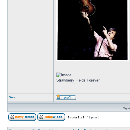
_________________
Strawberry Fields Forever
Góra
Wyśw
Strona
1
z
1
[ 1 post ]