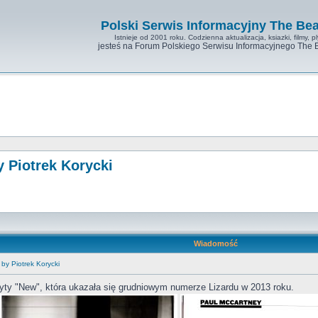
Polski Serwis Informacyjny The Bea
Istnieje od 2001 roku. Codzienna aktualizacja, ksiazki, filmy, pl
jesteś na Forum Polskiego Serwisu Informacyjnego The 
 Piotrek Korycki
Wiadomość
by Piotrek Korycki
łyty "New", która ukazała się grudniowym numerze Lizardu w 2013 roku.