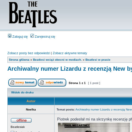
Zaloguj się
Zarejestruj się
Zobacz posty bez odpowiedzi
|
Zobacz aktywne tematy
Strona główna
»
Beatlesi wciąż obecni w mediach.
»
Beatlesi w prasie
Archiwalny numer Lizardu z recenzją New by
Strona
1
z
1
[ 1 post ]
Widok do druku
Autor
Noelka
Temat postu:
Archiwalny numer Lizardu z recenzją New 
Piotrek podesłał mi na skrzynkę recenzję p
Beatlesiak