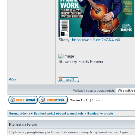
Skany:
https://we.tl/t-dm2aGK4ubX
_________________
Strawberry Fields Forever
Góra
Wyświetl posty z poprzednich:
Strona
1
z
1
[ 1 post ]
Strona główna
»
Beatlesi wciąż obecni w mediach.
»
Beatlesi w prasie
Kto jest na forum
Użytkownicy przeglądający to forum: Brak zarejestrowanych użytkowników oraz 1 gość