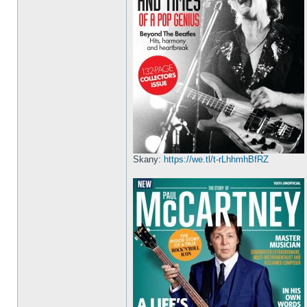
Skany:
https://we.tl/t-rLhhmhBfRZ