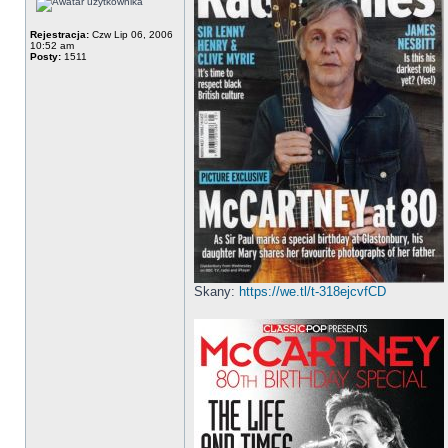
Rejestracja:
Czw Lip 06, 2006
10:52 am
Posty:
1511
Skany:
https://we.tl/t-318ejcvfCD