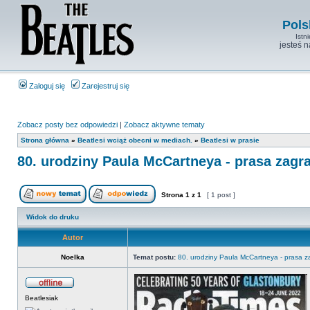
Pols
Istn
jesteś 
Zaloguj się
Zarejestruj się
Zobacz posty bez odpowiedzi
|
Zobacz aktywne tematy
Strona główna
»
Beatlesi wciąż obecni w mediach.
»
Beatlesi w prasie
80. urodziny Paula McCartneya - prasa zagr
Strona
1
z
1
[ 1 post ]
Widok do druku
Autor
Noelka
Temat postu:
80. urodziny Paula McCartneya - prasa z
Beatlesiak