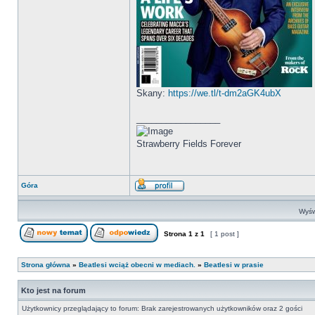
Skany:
https://we.tl/t-dm2aGK4ubX
_________________
Strawberry Fields Forever
Góra
Wyśw
Strona
1
z
1
[ 1 post ]
Strona główna
»
Beatlesi wciąż obecni w mediach.
»
Beatlesi w prasie
Kto jest na forum
Użytkownicy przeglądający to forum: Brak zarejestrowanych użytkowników oraz 2 gości