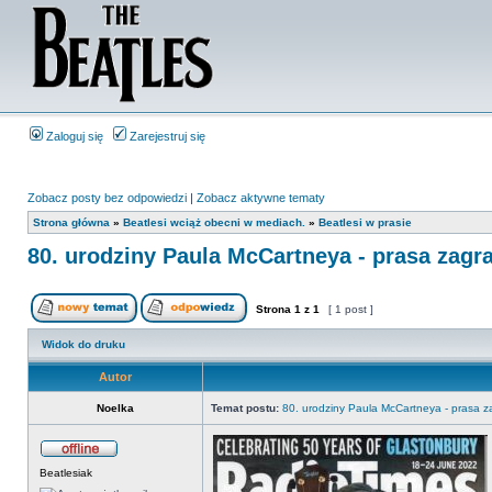
Zaloguj się
Zarejestruj się
Zobacz posty bez odpowiedzi
|
Zobacz aktywne tematy
Strona główna
»
Beatlesi wciąż obecni w mediach.
»
Beatlesi w prasie
80. urodziny Paula McCartneya - prasa zagr
Strona
1
z
1
[ 1 post ]
Widok do druku
Autor
Noelka
Temat postu:
80. urodziny Paula McCartneya - prasa z
Beatlesiak