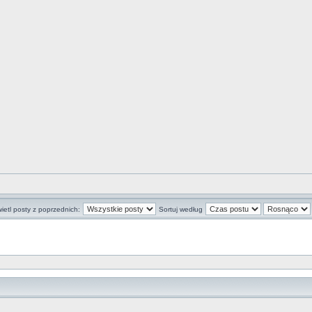
ietl posty z poprzednich:
Sortuj według