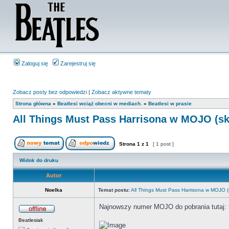
Zaloguj się
Zarejestruj się
Zobacz posty bez odpowiedzi
|
Zobacz aktywne tematy
Strona główna
»
Beatlesi wciąż obecni w mediach.
»
Beatlesi w prasie
All Things Must Pass Harrisona w MOJO (s
Strona
1
z
1
[ 1 post ]
Widok do druku
Autor
Noelka
Temat postu:
All Things Must Pass Harrisona w MOJO (
Najnowszy numer MOJO do pobrania tutaj:
Beatlesiak