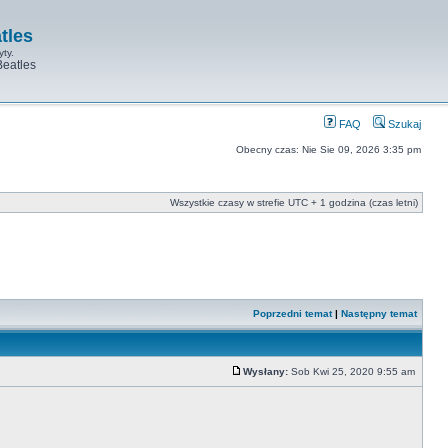
tles
yty.
Beatles
FAQ
Szukaj
Obecny czas: Nie Sie 09, 2026 3:35 pm
Wszystkie czasy w strefie UTC + 1 godzina (czas letni)
Poprzedni temat
|
Następny temat
Wysłany:
Sob Kwi 25, 2020 9:55 am