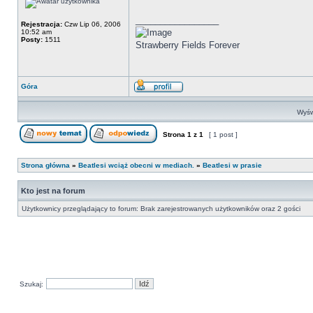
_________________
Rejestracja:
Czw Lip 06, 2006
10:52 am
Posty:
1511
Strawberry Fields Forever
Góra
Wyśw
Strona
1
z
1
[ 1 post ]
Strona główna
»
Beatlesi wciąż obecni w mediach.
»
Beatlesi w prasie
Kto jest na forum
Użytkownicy przeglądający to forum: Brak zarejestrowanych użytkowników oraz 2 gości
Szukaj: