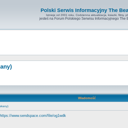
Polski Serwis Informacyjny The Bea
Istnieje od 2001 roku. Codzienna aktualizacja, ksiazki, filmy, pl
jesteś na Forum Polskiego Serwisu Informacyjnego The 
kany)
Wiadomość
skany)
https://www.sendspace.com/file/og1wdk