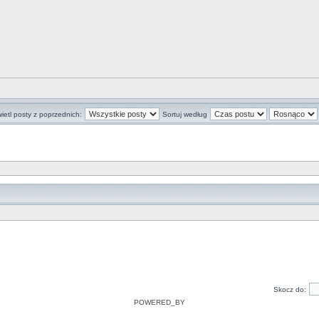
ietl posty z poprzednich:
Sortuj według
Skocz do:
POWERED_BY