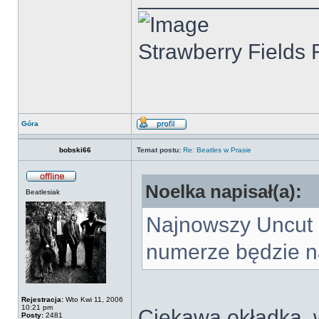
Strawberry Fields 
Góra
bobski66
Temat postu:
Re: Beatles w Prasie
Noelka napisał(a):
Beatlesiak
Najnowszy Uncut 
numerze będzie n
Rejestracja:
Wto Kwi 11, 2006
10:21 pm
Ciekawa okładka, 
Posty:
2481