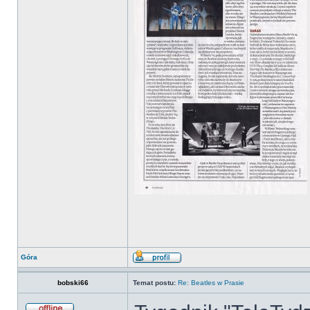
Góra
bobski66
Temat postu:
Re: Beatles w Prasie