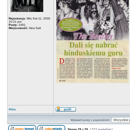
Rejestracja:
Wto Kwi 11, 2006
10:21 pm
Posty:
2481
Miejscowość:
New Salt
Góra
Wyświetl posty z poprzednich:
Strona
29
z
29
[ 577 posty(ów) ]