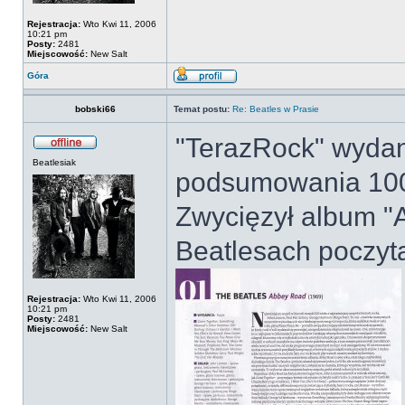
Rejestracja:
Wto Kwi 11, 2006
10:21 pm
Posty:
2481
Miejscowość:
New Salt
Góra
bobski66
Temat postu:
Re: Beatles w Prasie
"TerazRock" wydani
Beatlesiak
podsumowania 100
Zwycięzył album "
Beatlesach poczyta
Rejestracja:
Wto Kwi 11, 2006
10:21 pm
Posty:
2481
Miejscowość:
New Salt