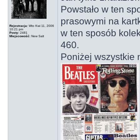
Powstało w ten sp
prasowymi na kart
Rejestracja:
Wto Kwi 11, 2006
10:21 pm
w ten sposób kolek
Posty:
2481
Miejscowość:
New Salt
460.
Poniżej wszystkie 