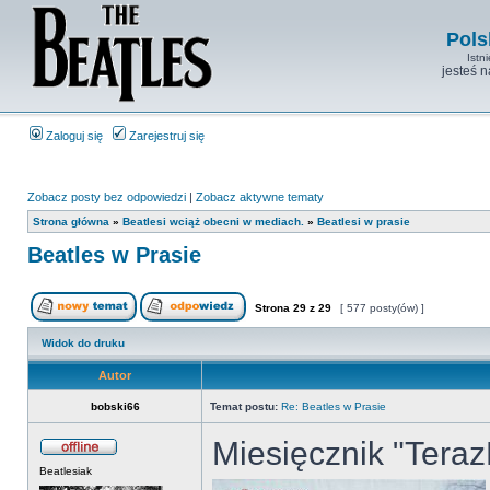
Pols
Istn
jesteś 
Zaloguj się
Zarejestruj się
Zobacz posty bez odpowiedzi
|
Zobacz aktywne tematy
Strona główna
»
Beatlesi wciąż obecni w mediach.
»
Beatlesi w prasie
Beatles w Prasie
Strona
29
z
29
[ 577 posty(ów) ]
Widok do druku
Autor
bobski66
Temat postu:
Re: Beatles w Prasie
Miesięcznik "Tera
Beatlesiak