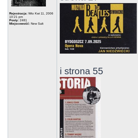
Rejestracja:
Wto Kwi 11, 2006
10:21 pm
Posty:
2481
Miejscowość:
New Salt
i strona 55