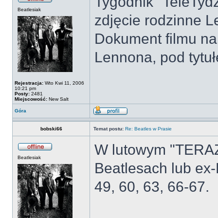
Tygodnik "TeleTydz
Beatlesiak
zdjęcie rodzinne 
Dokument filmu na
Lennona, pod tytuł
Rejestracja:
Wto Kwi 11, 2006
10:21 pm
Posty:
2481
Miejscowość:
New Salt
Góra
bobski66
Temat postu:
Re: Beatles w Prasie
W lutowym "TERAZ
Beatlesiak
Beatlesach lub ex
49, 60, 63, 66-67.