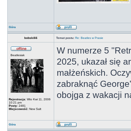
Góra
bobski66
Temat postu:
Re: Beatles w Prasie
W numerze 5 "Retro
Beatlesiak
2025, ukazał się ar
małżeńskich. Oczyw
zabraknąć George'a
obojga z wakacji n
Rejestracja:
Wto Kwi 11, 2006
10:21 pm
Posty:
2481
Miejscowość:
New Salt
Góra