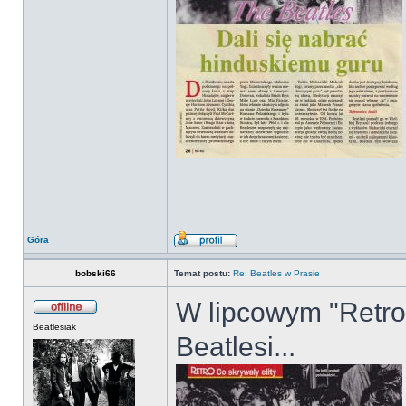
Góra
bobski66
Temat postu:
Re: Beatles w Prasie
W lipcowym "Retro" 
Beatlesiak
Beatlesi...