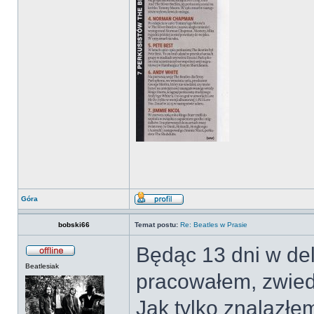
Góra
bobski66
Temat postu:
Re: Beatles w Prasie
Będąc 13 dni w del
Beatlesiak
pracowałem, zwied
Jak tylko znalazłe