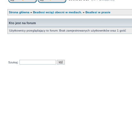
Strona główna
»
Beatlesi wciąż obecni w mediach.
»
Beatlesi w prasie
Kto jest na forum
Użytkownicy przeglądający to forum: Brak zarejestrowanych użytkowników oraz 1 gość
Szukaj: