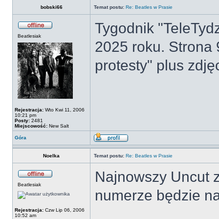
bobski66
Temat postu:
Re: Beatles w Prasie
Tygodnik "TeleTydz
Beatlesiak
2025 roku. Strona 
protesty" plus zdj
Rejestracja:
Wto Kwi 11, 2006
10:21 pm
Posty:
2481
Miejscowość:
New Salt
Góra
Noelka
Temat postu:
Re: Beatles w Prasie
Najnowszy Uncut z
Beatlesiak
numerze będzie na
Rejestracja:
Czw Lip 06, 2006
10:52 am