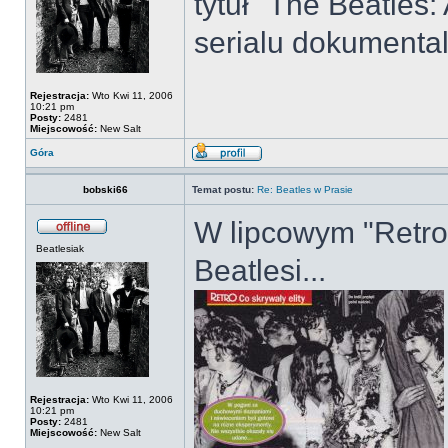
tytuł "The Beatles
serialu dokumenta
Rejestracja:
Wto Kwi 11, 2006
10:21 pm
Posty:
2481
Miejscowość:
New Salt
Góra
bobski66
Temat postu:
Re: Beatles w Prasie
W lipcowym "Retro" 
Beatlesiak
Beatlesi...
Rejestracja:
Wto Kwi 11, 2006
10:21 pm
Posty:
2481
Miejscowość:
New Salt