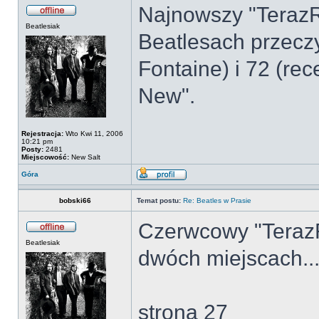
Najnowszy "TerazR
Beatlesiak
Beatlesach przeczy
Fontaine) i 72 (re
New".
Rejestracja:
Wto Kwi 11, 2006
10:21 pm
Posty:
2481
Miejscowość:
New Salt
Góra
bobski66
Temat postu:
Re: Beatles w Prasie
Czerwcowy "TerazR
Beatlesiak
dwóch miejscach..
strona 27