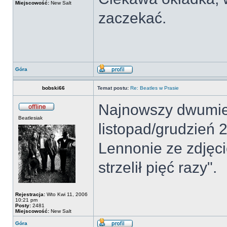
Miejscowość:
New Salt
zaczekać.
Góra
bobski66
Temat postu:
Re: Beatles w Prasie
Najnowszy dwumies
Beatlesiak
listopad/grudzień 2
Lennonie ze zdjęc
strzelił pięć razy".
Rejestracja:
Wto Kwi 11, 2006
10:21 pm
Posty:
2481
Miejscowość:
New Salt
Góra