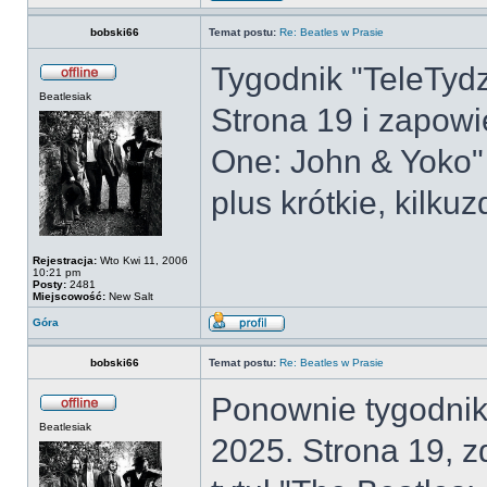
bobski66
Temat postu:
Re: Beatles w Prasie
Tygodnik "TeleTydz
Beatlesiak
Strona 19 i zapow
One: John & Yoko"
plus krótkie, kilk
Rejestracja:
Wto Kwi 11, 2006
10:21 pm
Posty:
2481
Miejscowość:
New Salt
Góra
bobski66
Temat postu:
Re: Beatles w Prasie
Ponownie tygodnik 
Beatlesiak
2025. Strona 19, z