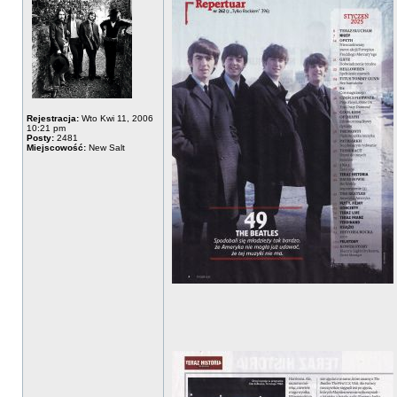
Rejestracja:
Wto Kwi 11, 2006
10:21 pm
Posty:
2481
Miejscowość:
New Salt