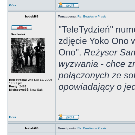
Góra
bobski66
Temat postu:
Re: Beatles w Prasie
"TeleTydzień" nume
Beatlesiak
zdjęcie Yoko Ono w
Ono".
Reżyser Sam
wyzwania - chce zr
połączonych ze sob
Rejestracja:
Wto Kwi 11, 2006
10:21 pm
opowiadający o jed
Posty:
2481
Miejscowość:
New Salt
Góra
bobski66
Temat postu:
Re: Beatles w Prasie