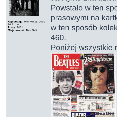
Powstało w ten sp
prasowymi na kart
Rejestracja:
Wto Kwi 11, 2006
10:21 pm
w ten sposób kolek
Posty:
2481
Miejscowość:
New Salt
460.
Poniżej wszystkie 