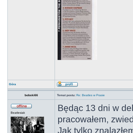
Góra
bobski66
Temat postu:
Re: Beatles w Prasie
Będąc 13 dni w del
Beatlesiak
pracowałem, zwied
Jak tylko znalazłe