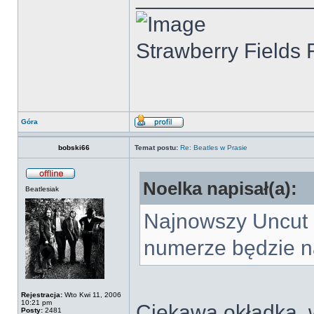
Strawberry Fields 
Góra
bobski66
Temat postu:
Re: Beatles w Prasie
Noelka napisał(a):
Beatlesiak
Najnowszy Uncut 
numerze będzie n
Rejestracja:
Wto Kwi 11, 2006
10:21 pm
Ciekawa okładka, 
Posty:
2481