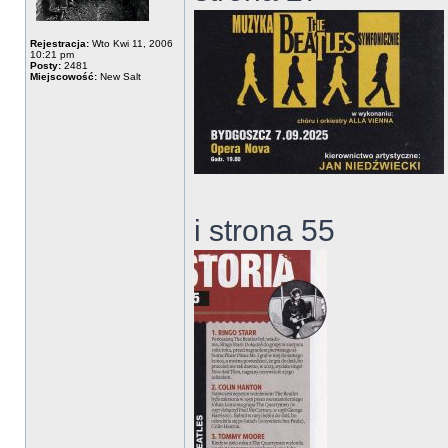
Rejestracja:
Wto Kwi 11, 2006
10:21 pm
Posty:
2481
Miejscowość:
New Salt
i strona 55