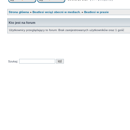
Strona główna
»
Beatlesi wciąż obecni w mediach.
»
Beatlesi w prasie
Kto jest na forum
Użytkownicy przeglądający to forum: Brak zarejestrowanych użytkowników oraz 1 gość
Szukaj: