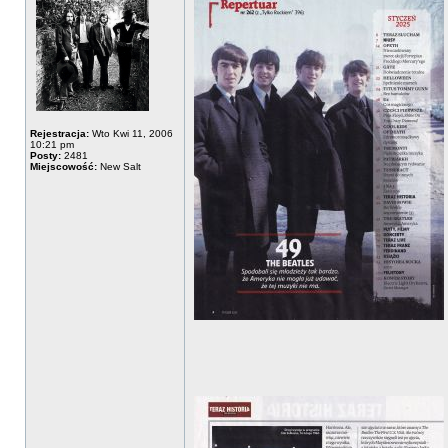
Rejestracja:
Wto Kwi 11, 2006
10:21 pm
Posty:
2481
Miejscowość:
New Salt