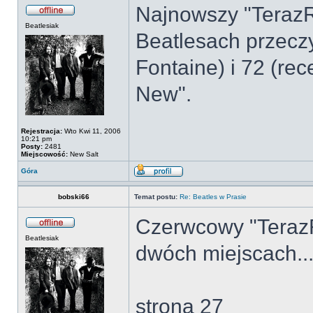
Najnowszy "TerazR
Beatlesiak
Beatlesach przeczy
Fontaine) i 72 (re
New".
Rejestracja:
Wto Kwi 11, 2006
10:21 pm
Posty:
2481
Miejscowość:
New Salt
Góra
bobski66
Temat postu:
Re: Beatles w Prasie
Czerwcowy "TerazR
Beatlesiak
dwóch miejscach..
strona 27