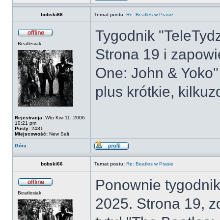
bobski66
Temat postu:
Re: Beatles w Prasie
Tygodnik "TeleTydz
Beatlesiak
Strona 19 i zapow
One: John & Yoko"
plus krótkie, kilk
Rejestracja:
Wto Kwi 11, 2006
10:21 pm
Posty:
2481
Miejscowość:
New Salt
Góra
bobski66
Temat postu:
Re: Beatles w Prasie
Ponownie tygodnik 
Beatlesiak
2025. Strona 19, z