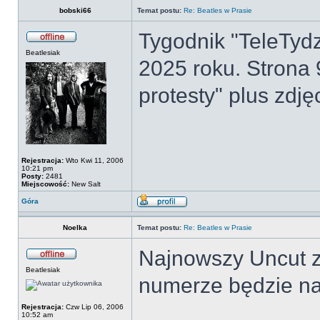
bobski66
Temat postu:
Re: Beatles w Prasie
Tygodnik "TeleTydz
Beatlesiak
2025 roku. Strona 
protesty" plus zdj
Rejestracja:
Wto Kwi 11, 2006
10:21 pm
Posty:
2481
Miejscowość:
New Salt
Góra
Noelka
Temat postu:
Re: Beatles w Prasie
Najnowszy Uncut z
Beatlesiak
numerze będzie na
Rejestracja:
Czw Lip 06, 2006
10:52 am