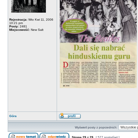
Rejestracja:
Wto Kwi 11, 2006
10:21 pm
Posty:
2481
Miejscowość:
New Salt
Góra
Wyświetl posty z poprzednich:
Strona
29
z
29
[ 577 posty(ów) ]