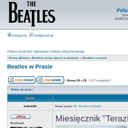
Pols
Istn
jesteś 
Zaloguj się
Zarejestruj się
Zobacz posty bez odpowiedzi
|
Zobacz aktywne tematy
Strona główna
»
Beatlesi wciąż obecni w mediach.
»
Beatlesi w prasie
Beatles w Prasie
Strona
29
z
29
[ 577 posty(ów) ]
Widok do druku
Autor
bobski66
Temat postu:
Re: Beatles w Prasie
Miesięcznik "Tera
Beatlesiak