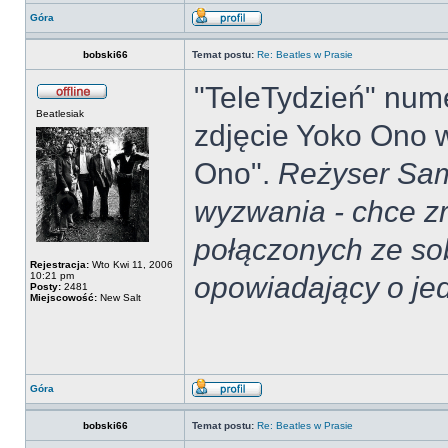
Góra
bobski66
Temat postu:
Re: Beatles w Prasie
"TeleTydzień" nume
Beatlesiak
zdjęcie Yoko Ono w
Ono".
Reżyser Sam
wyzwania - chce zr
połączonych ze sob
Rejestracja:
Wto Kwi 11, 2006
10:21 pm
opowiadający o jed
Posty:
2481
Miejscowość:
New Salt
Góra
bobski66
Temat postu:
Re: Beatles w Prasie