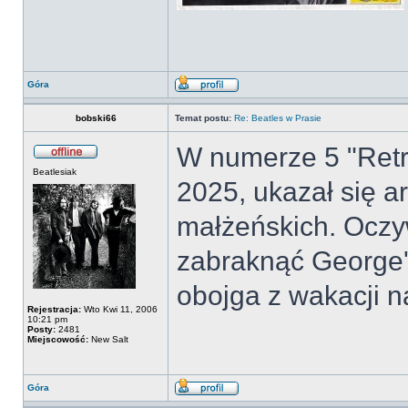
Góra
bobski66
Temat postu:
Re: Beatles w Prasie
W numerze 5 "Retro
Beatlesiak
2025, ukazał się ar
małżeńskich. Oczyw
zabraknąć George'a
obojga z wakacji n
Rejestracja:
Wto Kwi 11, 2006
10:21 pm
Posty:
2481
Miejscowość:
New Salt
Góra