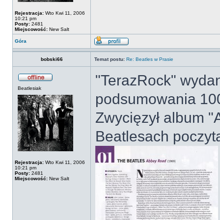
Rejestracja:
Wto Kwi 11, 2006
10:21 pm
Posty:
2481
Miejscowość:
New Salt
Góra
bobski66
Temat postu:
Re: Beatles w Prasie
"TerazRock" wydani
Beatlesiak
podsumowania 100
Zwycięzył album "
Beatlesach poczyta
Rejestracja:
Wto Kwi 11, 2006
10:21 pm
Posty:
2481
Miejscowość:
New Salt