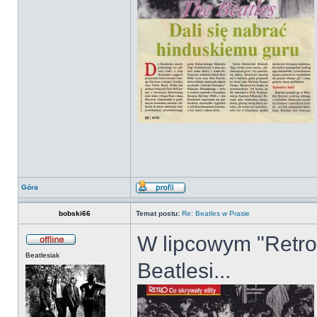
Góra
bobski66
Temat postu:
Re: Beatles w Prasie
W lipcowym "Retro" 
Beatlesiak
Beatlesi...