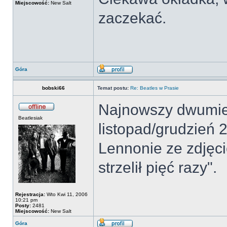
Miejscowość:
New Salt
zaczekać.
Góra
bobski66
Temat postu:
Re: Beatles w Prasie
Najnowszy dwumies
Beatlesiak
listopad/grudzień 2
Lennonie ze zdjęc
strzelił pięć razy".
Rejestracja:
Wto Kwi 11, 2006
10:21 pm
Posty:
2481
Miejscowość:
New Salt
Góra