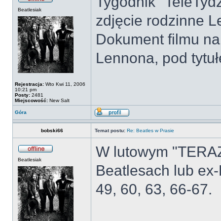
Tygodnik "TeleTydz
Beatlesiak
zdjęcie rodzinne 
Dokument filmu na
Lennona, pod tytuł
Rejestracja:
Wto Kwi 11, 2006
10:21 pm
Posty:
2481
Miejscowość:
New Salt
Góra
bobski66
Temat postu:
Re: Beatles w Prasie
W lutowym "TERAZ
Beatlesiak
Beatlesach lub ex
49, 60, 63, 66-67.