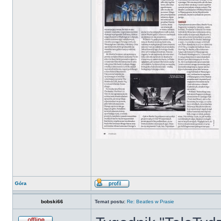
Góra
bobski66
Temat postu:
Re: Beatles w Prasie