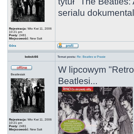
tytuł "The Beatles
serialu dokumenta
Rejestracja:
Wto Kwi 11, 2006
10:21 pm
Posty:
2481
Miejscowość:
New Salt
Góra
bobski66
Temat postu:
Re: Beatles w Prasie
W lipcowym "Retro" 
Beatlesiak
Beatlesi...
Rejestracja:
Wto Kwi 11, 2006
10:21 pm
Posty:
2481
Miejscowość:
New Salt