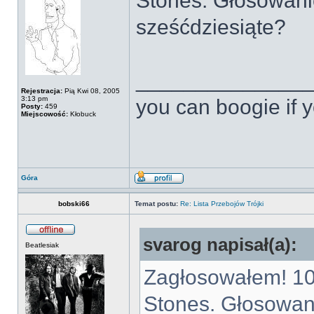
Stones. Głosowanie
sześćdziesiąte?
______________
Rejestracja:
Pią Kwi 08, 2005
3:13 pm
you can boogie if y
Posty:
459
Miejscowość:
Kłobuck
Góra
bobski66
Temat postu:
Re: Lista Przebojów Trójki
svarog napisał(a):
Beatlesiak
Zagłosowałem! 10 
Stones. Głosowani