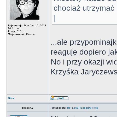
chociaż utrzymać 
]
Rejestracja:
Pon Cze 10, 2013
10:41 pm
Posty:
610
Miejscowość:
Cieszyn
...ale przypominaj
reaguję dopiero ja
No i przy okazji w
Krzyśka Jaryczewsk
Góra
bobski66
Temat postu:
Re: Lista Przebojów Trójki