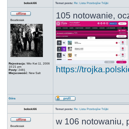
bobski66
Temat postu:
Re: Lista Przebojów Trójki
105 notowanie, oczk
Beatlesiak
Rejestracja:
Wto Kwi 11, 2006
https://trojka.polski
10:21 pm
Posty:
2481
Miejscowość:
New Salt
Góra
bobski66
Temat postu:
Re: Lista Przebojów Trójki
w 106 notowaniu, p
Beatlesiak