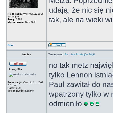
Metza. Poprzednie 
udają, że nic się ni
Rejestracja:
Wto Kwi 11, 2006
10:21 pm
tak, ale na wieki 
Posty:
2481
Miejscowość:
New Salt
Góra
beatles
Temat postu:
Re: Lista Przebojów Trójki
no tak metz najwię
Lovely Rita
tylko Lennon istnia
Paul zawitał do nas
Rejestracja:
Czw Lip 11, 2002
7:51 am
Posty:
329
Miejscowość:
Leszno
wpatrzony tylko w n
odmieniło