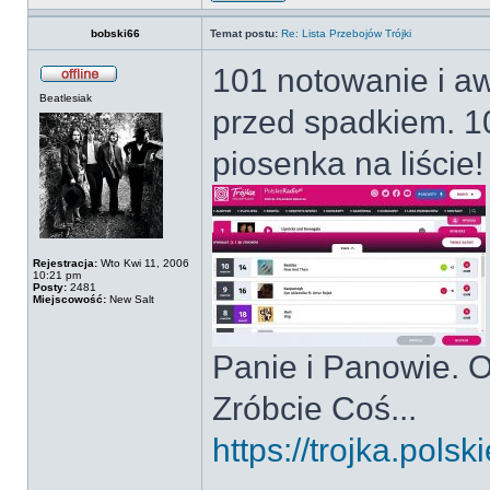
bobski66
Temat postu:
Re: Lista Przebojów Trójki
101 notowanie i aw
Beatlesiak
przed spadkiem. 1
piosenka na liście!
Rejestracja:
Wto Kwi 11, 2006
10:21 pm
Posty:
2481
Miejscowość:
New Salt
Panie i Panowie. O
Zróbcie Coś...
https://trojka.pols