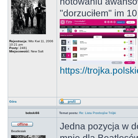
notowaniu awansow
"dorzuciłem" im 10
Rejestracja:
Wto Kwi 11, 2006
10:21 pm
Posty:
2481
Miejscowość:
New Salt
https://trojka.polski
Góra
bobski66
Temat postu:
Re: Lista Przebojów Trójki
Jedna pozycja w dół
Beatlesiak
mnie dla Beatlesó