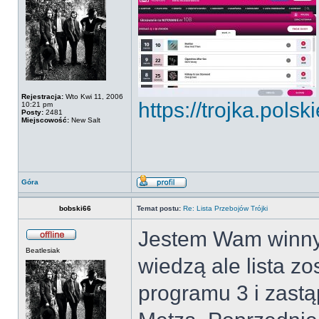
Rejestracja:
Wto Kwi 11, 2006
https://trojka.polski
10:21 pm
Posty:
2481
Miejscowość:
New Salt
Góra
bobski66
Temat postu:
Re: Lista Przebojów Trójki
Jestem Wam winny 
Beatlesiak
wiedzą ale lista zo
programu 3 i zastą