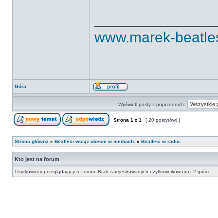
______________
www.marek-beatles.
Góra
Wyświetl posty z poprzednich:
Strona
1
z
1
[ 20 posty(ów) ]
Strona główna
»
Beatlesi wciąż obecni w mediach.
»
Beatlesi w radio.
Kto jest na forum
Użytkownicy przeglądający to forum: Brak zarejestrowanych użytkowników oraz 2 gości