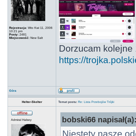
Rejestracja:
Wto Kwi 11, 2006
10:21 pm
Posty:
2481
Miejscowość:
New Salt
Dorzucam kolejne 
https://trojka.polski
Góra
Helter-Skelter
Temat postu:
Re: Lista Przebojów Trójki
bobski66 napisał(a)
Admiral Halsey
Niestety nasze od