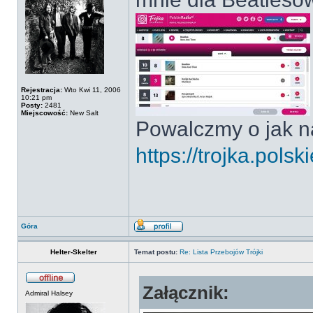
Rejestracja:
Wto Kwi 11, 2006
10:21 pm
Posty:
2481
Miejscowość:
New Salt
Powalczmy o jak n
https://trojka.polski
Góra
Helter-Skelter
Temat postu:
Re: Lista Przebojów Trójki
Załącznik:
Admiral Halsey