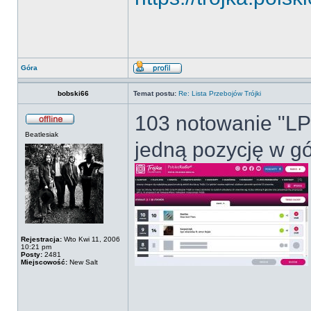
Góra
bobski66
Temat postu:
Re: Lista Przebojów Trójki
103 notowanie "LPP
Beatlesiak
jedną pozycję w gór
Rejestracja:
Wto Kwi 11, 2006
10:21 pm
Posty:
2481
Miejscowość:
New Salt