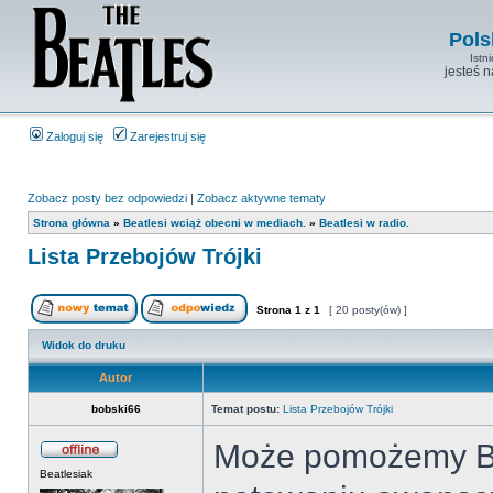
Pols
Istn
jesteś 
Zaloguj się
Zarejestruj się
Zobacz posty bez odpowiedzi
|
Zobacz aktywne tematy
Strona główna
»
Beatlesi wciąż obecni w mediach.
»
Beatlesi w radio.
Lista Przebojów Trójki
Strona
1
z
1
[ 20 posty(ów) ]
Widok do druku
Autor
bobski66
Temat postu:
Lista Przebojów Trójki
Może pomożemy Bea
Beatlesiak