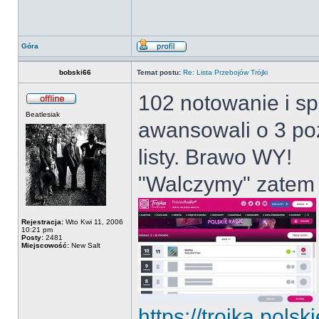
Góra
bobski66
Temat postu:
Re: Lista Przebojów Trójki
102 notowanie i sp
Beatlesiak
awansowali o 3 poz
listy. Brawo WY!
"Walczymy" zatem d
Rejestracja:
Wto Kwi 11, 2006
10:21 pm
Posty:
2481
Miejscowość:
New Salt
https://trojka.pols