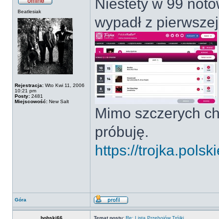
Niestety w 99 not
Beatlesiak
wypadł z pierwszej 
Rejestracja:
Wto Kwi 11, 2006
10:21 pm
Posty:
2481
Miejscowość:
New Salt
Mimo szczerych chę
próbuję.
https://trojka.polski
Góra
bobski66
Temat postu:
Re: Lista Przebojów Trójki