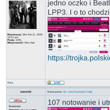
jedno oczko i Beat
LPP3. I o to chodzi
Rejestracja:
Wto Kwi 11, 2006
10:21 pm
Posty:
2481
Miejscowość:
New Salt
https://trojka.polski
Góra
bobski66
Temat postu:
Re: Lista Przebojów Trójki
107 notowanie i ut
Beatlesiak