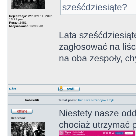
sześćdziesiąte?
Rejestracja:
Wto Kwi 11, 2006
10:21 pm
Posty:
2481
Miejscowość:
New Salt
Lata sześćdziesiąte
zagłosować na liś
na oba zespoły, ch
Góra
bobski66
Temat postu:
Re: Lista Przebojów Trójki
Niestety nasze odd
Beatlesiak
chociaż utrzymać p