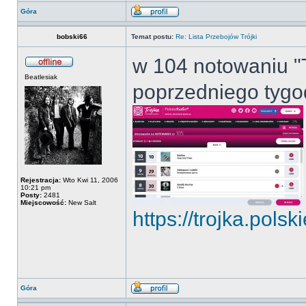
Góra
bobski66
Temat postu:
Re: Lista Przebojów Trójki
w 104 notowaniu "Tr
Beatlesiak
poprzedniego tygodn
Rejestracja:
Wto Kwi 11, 2006
10:21 pm
Posty:
2481
Miejscowość:
New Salt
https://trojka.polski
Góra