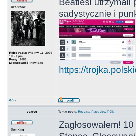
Beatlesi utrzymali
Beatlesiak
sadystycznie i punk
Rejestracja:
Wto Kwi 11, 2006
10:21 pm
Posty:
2481
Miejscowość:
New Salt
https://trojka.polski
Góra
svarog
Temat postu:
Re: Lista Przebojów Trójki
Zagłosowałem! 10 d
Sun King