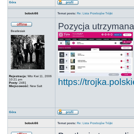
Góra
bobski66
Temat postu:
Re: Lista Przebojów Trójki
Pozycja utrzymana.
Beatlesiak
Rejestracja:
Wto Kwi 11, 2006
https://trojka.polski
10:21 pm
Posty:
2481
Miejscowość:
New Salt
Góra
bobski66
Temat postu:
Re: Lista Przebojów Trójki