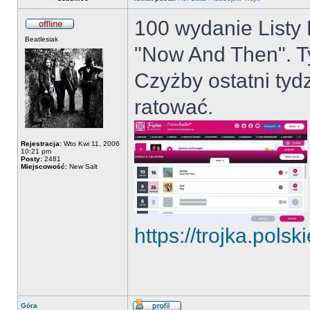
100 wydanie Listy 
Beatlesiak
"Now And Then". T
Czyżby ostatni tyd
ratować.
Rejestracja:
Wto Kwi 11, 2006
10:21 pm
Posty:
2481
Miejscowość:
New Salt
https://trojka.polski
Góra