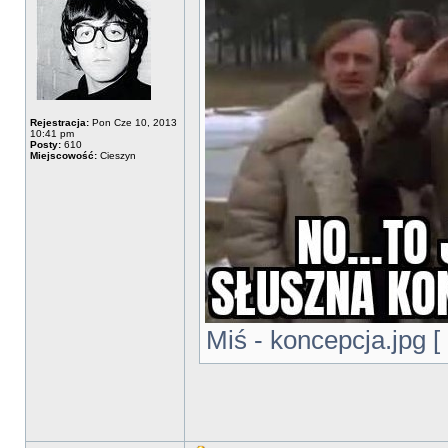
Rejestracja:
Pon Cze 10, 2013
10:41 pm
Posty:
610
Miejscowość:
Cieszyn
Miś - koncepcja.jpg [