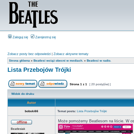
Zaloguj się
Zarejestruj się
Zobacz posty bez odpowiedzi
|
Zobacz aktywne tematy
Strona główna
»
Beatlesi wciąż obecni w mediach.
»
Beatlesi w radio.
Lista Przebojów Trójki
Strona
1
z
1
[ 20 posty(ów) ]
Widok do druku
Autor
bobski66
Temat postu:
Lista Przebojów Trójki
Może pomożemy Beatlesom na liście. W ost
Beatlesiak