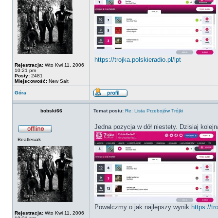
https://trojka.polskieradio.pl/lpt
Rejestracja:
Wto Kwi 11, 2006
10:21 pm
Posty:
2481
Miejscowość:
New Salt
Góra
bobski66
Temat postu:
Re: Lista Przebojów Trójki
Jedna pozycja w dół niestety. Dzisiaj kolej
Beatlesiak
Powalczmy o jak najlepszy wynik
https://tr
Rejestracja:
Wto Kwi 11, 2006