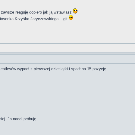
y zawsze reaguję dopiero jak ją wstawiasz
 piosenka Krzyśka Jaryczewskiego....git
atlesów wypadł z pierwszej dziesiątki i spadł na 15 pozycję.
ej. Ja nadal próbuję.