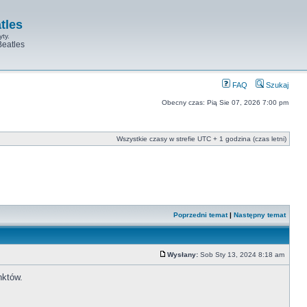
tles
yty.
Beatles
FAQ
Szukaj
Obecny czas: Pią Sie 07, 2026 7:00 pm
Wszystkie czasy w strefie UTC + 1 godzina (czas letni)
Poprzedni temat
|
Następny temat
Wysłany:
Sob Sty 13, 2024 8:18 am
nktów.