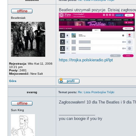
Beatlesi utrzymali pozycje. Dzisiaj zagłoso
Beatlesiak
https://trojka.polskieradio.pl/lpt
Rejestracja:
Wto Kwi 11, 2006
10:21 pm
Posty:
2481
Miejscowość:
New Salt
Góra
svarog
Temat postu:
Re: Lista Przebojów Trójki
Zagłosowałem! 10 dla The Beatles i 9 dla T
Sun King
_________________
you can boogie if you try