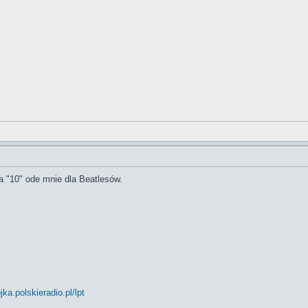
na "10" ode mnie dla Beatlesów.
ojka.polskieradio.pl/lpt