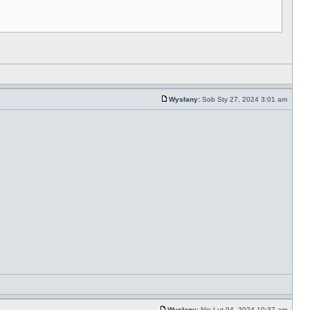
Wysłany:
Sob Sty 27, 2024 3:01 am
Wysłany:
Nie Lut 04, 2024 10:37 am