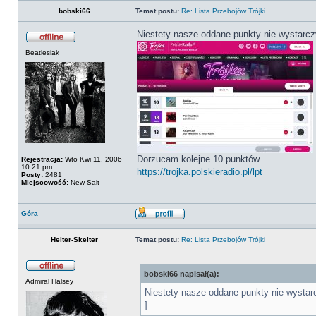
bobski66
Temat postu:
Re: Lista Przebojów Trójki
Niestety nasze oddane punkty nie wystarcz
Beatlesiak
Dorzucam kolejne 10 punktów.
Rejestracja:
Wto Kwi 11, 2006
10:21 pm
https://trojka.polskieradio.pl/lpt
Posty:
2481
Miejscowość:
New Salt
Góra
Helter-Skelter
Temat postu:
Re: Lista Przebojów Trójki
bobski66 napisał(a):
Admiral Halsey
Niestety nasze oddane punkty nie wystar
]