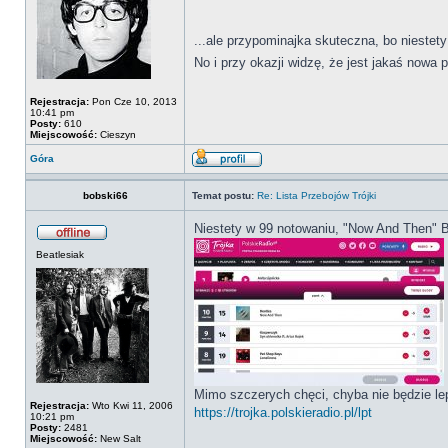
...ale przypominajka skuteczna, bo niestet
No i przy okazji widzę, że jest jakaś nowa
Rejestracja:
Pon Cze 10, 2013
10:41 pm
Posty:
610
Miejscowość:
Cieszyn
Góra
bobski66
Temat postu:
Re: Lista Przebojów Trójki
Niestety w 99 notowaniu, "Now And Then" Be
Beatlesiak
Mimo szczerych chęci, chyba nie będzie lepi
Rejestracja:
Wto Kwi 11, 2006
https://trojka.polskieradio.pl/lpt
10:21 pm
Posty:
2481
Miejscowość:
New Salt