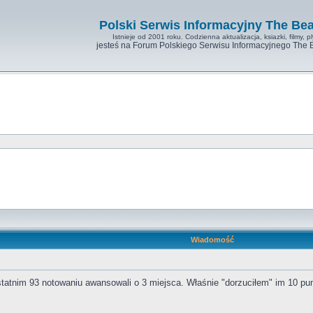
Polski Serwis Informacyjny The Bea
Istnieje od 2001 roku. Codzienna aktualizacja, ksiazki, filmy, pl
jesteś na Forum Polskiego Serwisu Informacyjnego The 
Wiadomość
atnim 93 notowaniu awansowali o 3 miejsca. Właśnie "dorzuciłem" im 10 pu