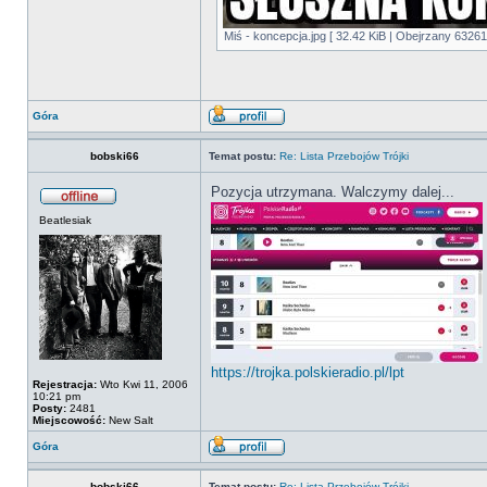
Miś - koncepcja.jpg [ 32.42 KiB | Obejrzany 63261
Góra
bobski66
Temat postu:
Re: Lista Przebojów Trójki
Pozycja utrzymana. Walczymy dalej...
Beatlesiak
https://trojka.polskieradio.pl/lpt
Rejestracja:
Wto Kwi 11, 2006
10:21 pm
Posty:
2481
Miejscowość:
New Salt
Góra
bobski66
Temat postu:
Re: Lista Przebojów Trójki