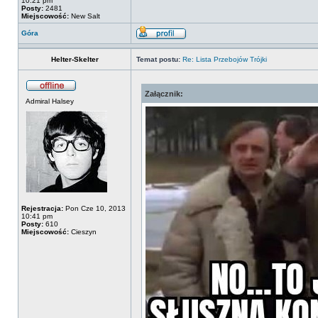
10:21 pm
Posty:
2481
Miejscowość:
New Salt
Góra
Helter-Skelter
Temat postu:
Re: Lista Przebojów Trójki
Załącznik:
Admiral Halsey
Rejestracja:
Pon Cze 10, 2013
10:41 pm
Posty:
610
Miejscowość:
Cieszyn