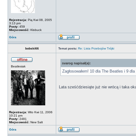
Rejestracja:
Pią Kwi 08, 2005
3:13 pm
Posty:
459
Miejscowość:
Kłobuck
Góra
bobski66
Temat postu:
Re: Lista Przebojów Trójki
svarog napisał(a):
Beatlesiak
Zagłosowałem! 10 dla The Beatles i 9 dla
Lata sześćdziesiąte już nie wrócą i taka o
Rejestracja:
Wto Kwi 11, 2006
10:21 pm
Posty:
2481
Miejscowość:
New Salt
Góra