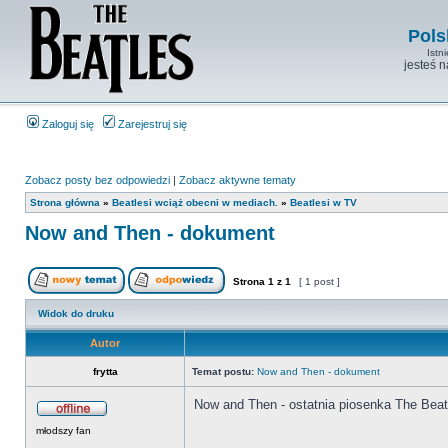
Pols
Istn
jesteś 
Zaloguj się
Zarejestruj się
Zobacz posty bez odpowiedzi
|
Zobacz aktywne tematy
Strona główna
»
Beatlesi wciąż obecni w mediach.
»
Beatlesi w TV
Now and Then - dokument
Strona
1
z
1
[ 1 post ]
Widok do druku
Autor
frytta
Temat postu:
Now and Then - dokument
Now and Then - ostatnia piosenka The Beat
młodszy fan