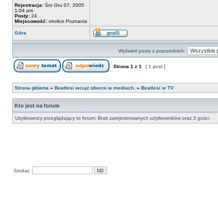
Rejestracja:
Śro Gru 07, 2005
1:04 pm
Posty:
24
Miejscowość:
okolice Poznania
Góra
Wyświetl posty z poprzednich:
Strona
1
z
1
[ 1 post ]
Strona główna
»
Beatlesi wciąż obecni w mediach.
»
Beatlesi w TV
Kto jest na forum
Użytkownicy przeglądający to forum: Brak zarejestrowanych użytkowników oraz 3 gości
Szukaj: