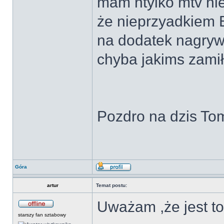
mam ntylko mtv ni
że nieprzyadkiem Be
na dodatek nagryw
chyba jakims zam
Pozdro na dzis To
Góra
artur
Temat postu:
Uważam ,że jest to
starszy fan sztabowy