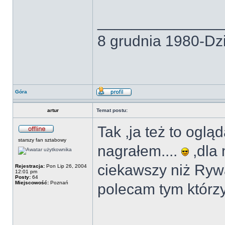
______________
8 grudnia 1980-Dzi
Góra
artur
Temat postu:
Tak ,ja też to oglą
starszy fan sztabowy
nagrałem....
,dla 
ciekawszy niż Ryw
Rejestracja:
Pon Lip 26, 2004
12:01 pm
Posty:
64
Miejscowość:
Poznań
polecam tym którzy 