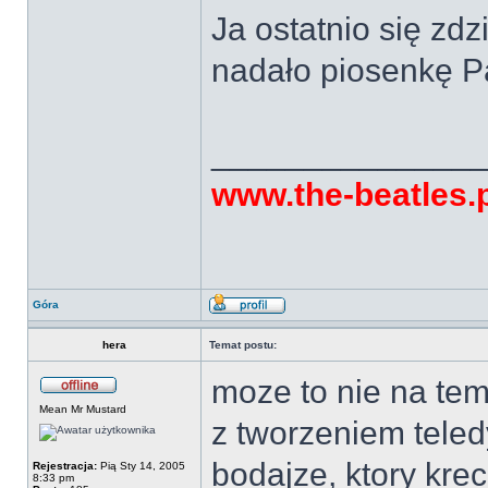
Ja ostatnio się zd
nadało piosenkę 
______________
www.the-beatles.
Góra
hera
Temat postu:
moze to nie na tem
Mean Mr Mustard
z tworzeniem tele
bodajze, ktory kre
Rejestracja:
Pią Sty 14, 2005
8:33 pm