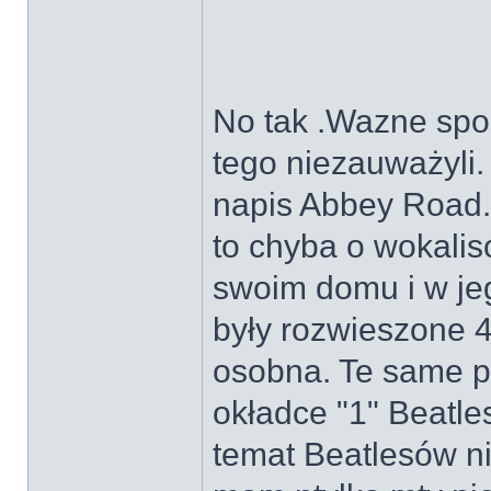
No tak .Wazne spos
tego niezauważyli.
napis Abbey Road.
to chyba o wokalis
swoim domu i w je
były rozwieszone 
osobna. Te same p
okładce "1" Beatl
temat Beatlesów n