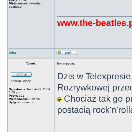
Posty:
1620
Miejscowość:
www.the-
beatles.pl
______________
www.the-beatles.
Góra
Tomek
Temat postu:
Dzis w Telexpresie
Admiral Halsey
Rozrywkowej przed
Rejestracja:
Nie Lut 29, 2004
6:58 pm
Chociaż tak go pr
Posty:
501
Miejscowość:
Polonia -
Bydgoszcz-Fordon
postacią rock'n'rol