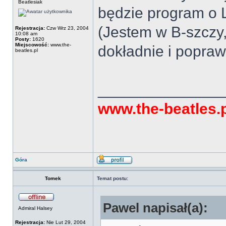
Beatlesiak
będzie program o 
(Jestem w B-szczy
Rejestracja:
Czw Wrz 23, 2004
10:08 am
Posty:
1620
Miejscowość:
www.the-
dokładnie i popra
beatles.pl
______________
www.the-beatles.
Góra
Tomek
Temat postu:
Pawel napisał(a):
Admiral Halsey
Rejestracja:
Nie Lut 29, 2004