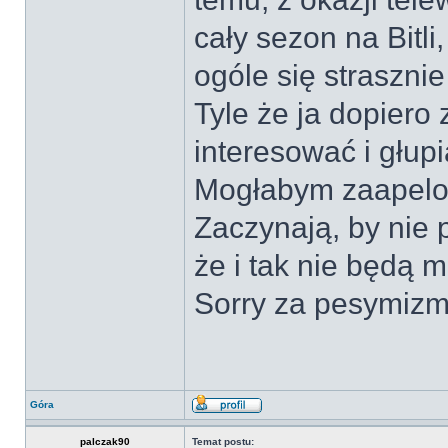
cały sezon na Bitl
ogóle się straszni
Tyle że ja dopier
interesować i głup
Mogłabym zaapelow
Zaczynają, by nie p
że i tak nie będą mi
Sorry za pesymizm.
Góra
palczak90
Temat postu: