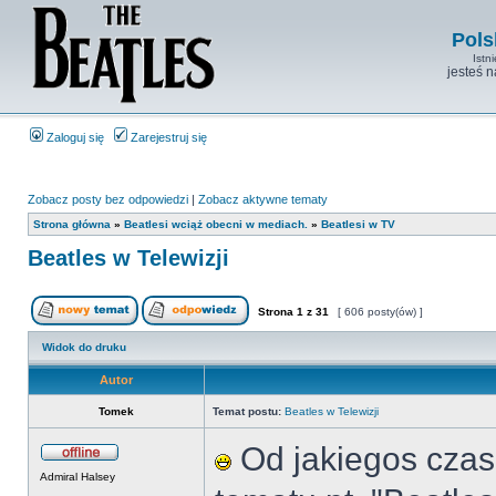
Pols
Istn
jesteś 
Zaloguj się
Zarejestruj się
Zobacz posty bez odpowiedzi
|
Zobacz aktywne tematy
Strona główna
»
Beatlesi wciąż obecni w mediach.
»
Beatlesi w TV
Beatles w Telewizji
Strona
1
z
31
[ 606 posty(ów) ]
Widok do druku
Autor
Tomek
Temat postu:
Beatles w Telewizji
Od jakiegos czas
Admiral Halsey