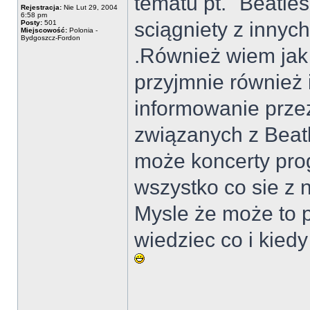
tematu pt. "Beatle
Rejestracja:
Nie Lut 29, 2004
6:58 pm
sciągniety z innych
Posty:
501
Miejscowość:
Polonia -
Bydgoszcz-Fordon
.Również wiem jak
przyjmnie również 
informowanie prze
związanych z Beatl
może koncerty pr
wszystko co sie z 
Mysle że może to p
wiedziec co i kied