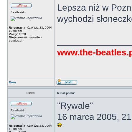
Lepsza niż w Pozna
Beatlesiak
wychodzi słonecz
Rejestracja:
Czw Wrz 23, 2004
10:08 am
Posty:
1620
Miejscowość:
www.the-
______________
beatles.pl
www.the-beatles.
Góra
Pawel
Temat postu:
"Rywale"
Beatlesiak
16 marca 2005, 21
Rejestracja:
Czw Wrz 23, 2004
10:08 am