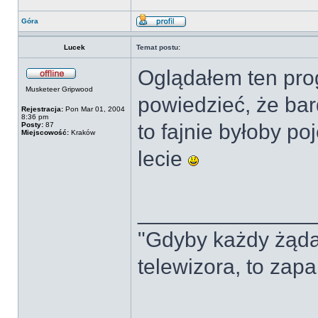
Góra
Lucek
Temat postu:
Oglądałem ten pro
Musketeer Gripwood
powiedzieć, że ba
Rejestracja:
Pon Mar 01, 2004
8:36 pm
to fajnie byłoby po
Posty:
87
Miejscowość:
Kraków
lecie
______________
"Gdyby każdy żąda
telewizora, to zap