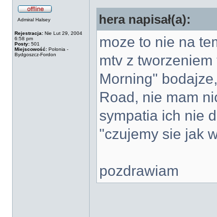
hera napisał(a):
Admiral Halsey
Rejestracja:
Nie Lut 29, 2004
moze to nie na te
6:58 pm
Posty:
501
Miejscowość:
Polonia -
Bydgoszcz-Fordon
mtv z tworzeniem
Morning" bodajze,
Road, nie mam nic
sympatia ich nie d
"czujemy sie jak w
pozdrawiam