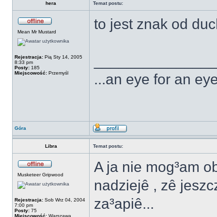
hera
Temat postu:
to jest znak od duc
Mean Mr Mustard
______________
Rejestracja:
Pią Sty 14, 2005
8:33 pm
Posty:
185
Miejscowość:
Przemyśl
...an eye for an eye
Góra
Libra
Temat postu:
A ja nie mog³am ob
Musketeer Gripwood
nadziejê , zê jesz
za³apiê...
Rejestracja:
Sob Wrz 04, 2004
7:00 pm
Posty:
75
Miejscowość:
Warszawa