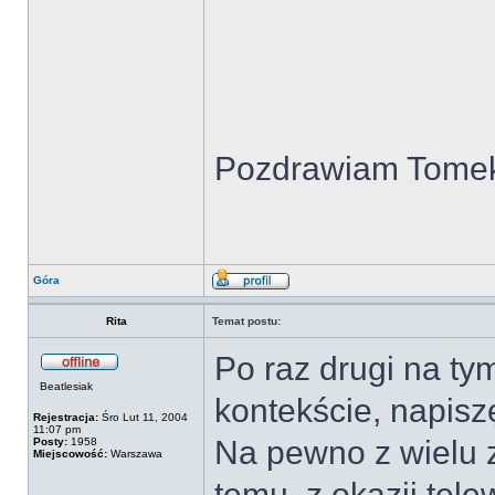
Pozdrawiam Tome
Góra
Rita
Temat postu:
Po raz drugi na ty
Beatlesiak
kontekście, napiszę
Rejestracja:
Śro Lut 11, 2004
11:07 pm
Na pewno z wielu z 
Posty:
1958
Miejscowość:
Warszawa
temu, z okazji telew