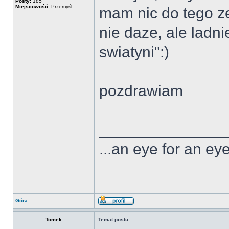
Posty:
185
Miejscowość:
Przemyśl
mam nic do tego ze
nie daze, ale ladni
swiatyni":)
pozdrawiam
______________
...an eye for an eye
Góra
Tomek
Temat postu: