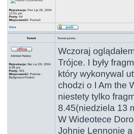
Rejestracja:
Pon Lip 26, 2004
12:01 pm
Posty:
64
Miejscowość:
Poznań
Góra
Tomek
Temat postu:
Wczoraj oglądałe
Admiral Halsey
Trójce. I były fr
Rejestracja:
Nie Lut 29, 2004
6:58 pm
który wykonywal u
Posty:
501
Miejscowość:
Polonia -
Bydgoszcz-Fordon
chodzi o I Am the 
niestety tylko frag
8.45(niedziela 13 
W Wideotece Doros
Johnie Lennonie a 