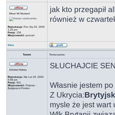
jak kto przegapił
Mean Mr Mustard
również w czwartek
Rejestracja:
Pon Sty 03, 2005
1:25 pm
Posty:
158
Miejscowość:
poznań
Góra
Tomek
Temat postu:
SŁUCHAJCIE SEN
Admiral Halsey
Rejestracja:
Nie Lut 29, 2004
6:58 pm
Własnie jestem po
Posty:
501
Miejscowość:
Polonia -
Bydgoszcz-Fordon
Z Ukrycia:
Brytyjs
mysle że jest wart
Wlk.Brytanii zwią