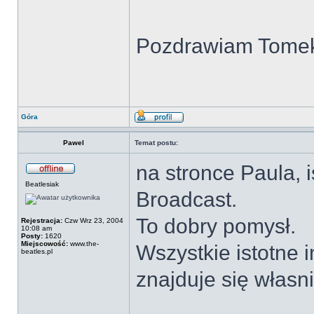
Pozdrawiam Tome
Góra
Pawel
Temat postu:
na stronce Paula, 
Beatlesiak
Broadcast.
To dobry pomysł.
Rejestracja:
Czw Wrz 23, 2004
10:08 am
Posty:
1620
Miejscowość:
www.the-
Wszystkie istotne i
beatles.pl
znajduje się własn