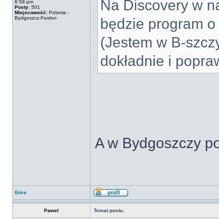
Na Discovery w naj
6:58 pm
Posty:
501
Miejscowość:
Polonia -
Bydgoszcz-Fordon
będzie program o 
(Jestem w B-szczy
dokładnie i popra
A w Bydgoszczy p
Góra
Pawel
Temat postu: