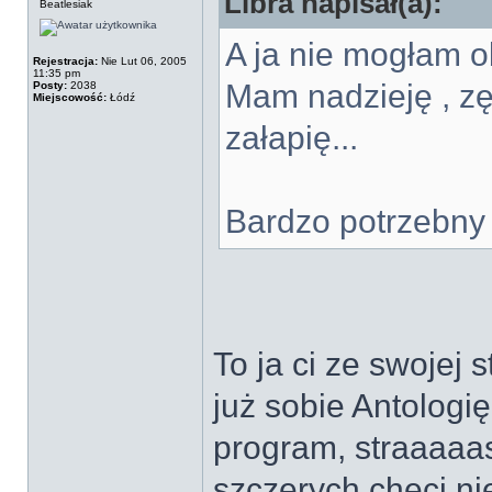
Libra napisał(a):
Beatlesiak
A ja nie mogłam o
Rejestracja:
Nie Lut 06, 2005
11:35 pm
Mam nadzieję , zę
Posty:
2038
Miejscowość:
Łódź
załapię...
Bardzo potrzebny
To ja ci ze swojej 
już sobie Antologi
program, straaaaa
szczerych chęci n