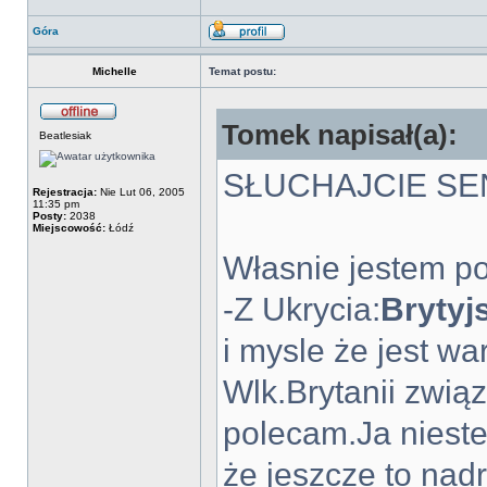
Góra
Michelle
Temat postu:
Tomek napisał(a):
Beatlesiak
SŁUCHAJCIE SE
Rejestracja:
Nie Lut 06, 2005
11:35 pm
Posty:
2038
Miejscowość:
Łódź
Własnie jestem p
-Z Ukrycia:
Brytyj
i mysle że jest wa
Wlk.Brytanii zwią
polecam.Ja nieste
że jeszcze to nad