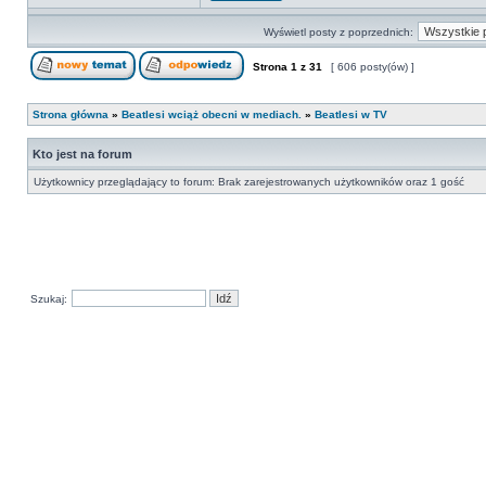
Wyświetl posty z poprzednich:
Strona
1
z
31
[ 606 posty(ów) ]
Strona główna
»
Beatlesi wciąż obecni w mediach.
»
Beatlesi w TV
Kto jest na forum
Użytkownicy przeglądający to forum: Brak zarejestrowanych użytkowników oraz 1 gość
Szukaj: