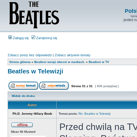
Pols
Istn
jesteś 
Zaloguj się
Zarejestruj się
Zobacz posty bez odpowiedzi
|
Zobacz aktywne tematy
Strona główna
»
Beatlesi wciąż obecni w mediach.
»
Beatlesi w TV
Beatles w Telewizji
Strona
31
z
31
[ 606 posty(ów) ]
Widok do druku
Autor
Ph.D. Jeremy Hillary Boob
Temat postu:
Re: Beatles w Telewizji
Przed chwilą na TVP
Mean Mr Mustard