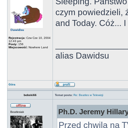
Sleeping. Państwo 
czym powiedzieli, 
and Today. Cóż... 
Rejestracja:
Czw Cze 10, 2004
12:43 pm
______________
Posty:
156
Miejscowość:
Nowhere Land
alias Dawidsu
Góra
bobski66
Temat postu:
Re: Beatles w Telewizji
Ph.D. Jeremy Hillar
Beatlesiak
Przed chwilą na TV