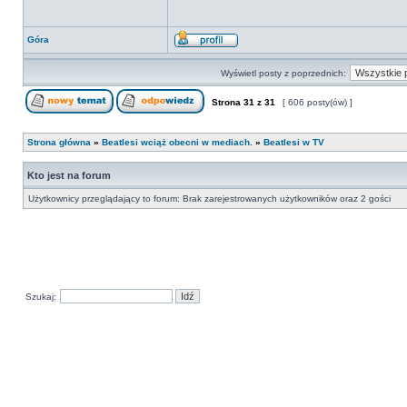
Góra
Wyświetl posty z poprzednich:
Strona
31
z
31
[ 606 posty(ów) ]
Strona główna
»
Beatlesi wciąż obecni w mediach.
»
Beatlesi w TV
Kto jest na forum
Użytkownicy przeglądający to forum: Brak zarejestrowanych użytkowników oraz 2 gości
Szukaj: