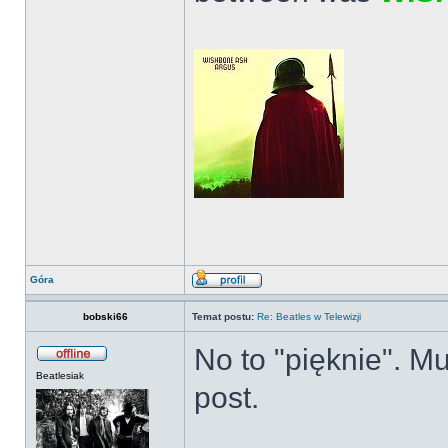
Góra
bobski66
Temat postu:
Re: Beatles w Telewizji
No to "pięknie". M
Beatlesiak
post.