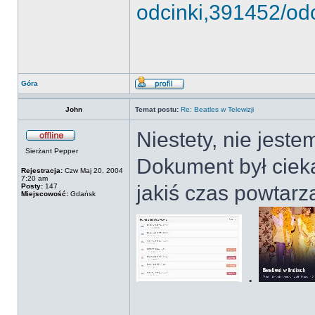
odcinki,391452/o
Góra
John
Temat postu:
Re: Beatles w Telewizji
Niestety, nie jest
Sierżant Pepper
Dokument był cieka
Rejestracja:
Czw Maj 20, 2004
7:20 am
jakiś czas powtarz
Posty:
147
Miejscowość:
Gdańsk
.