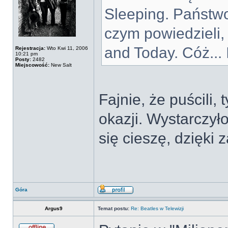
Sleeping. Państwo
czym powiedzieli,
and Today. Cóż...
Rejestracja:
Wto Kwi 11, 2006
10:21 pm
Posty:
2482
Miejscowość:
New Salt
Fajnie, że puścili,
okazji. Wystarczył
się cieszę, dzięki z
Góra
Argus9
Temat postu:
Re: Beatles w Telewizji