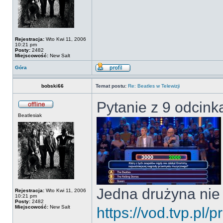
Rejestracja:
Wto Kwi 11, 2006
10:21 pm
Posty:
2482
Miejscowość:
New Salt
Góra
bobski66
Temat postu:
Re: Beatles w Telewizji
Pytanie z 9 odcink
Beatlesiak
Jedna drużyna nie
Rejestracja:
Wto Kwi 11, 2006
10:21 pm
Posty:
2482
Miejscowość:
New Salt
https://vod.tvp.pl/