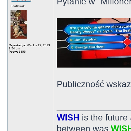
Pytanie w "Milion
Beatlesiak
Rejestracja:
Wto Lis 19, 2013
3:54 pm
Posty:
1355
Publiczność wskaz
______________
WISH
is the futur
between was
WIS