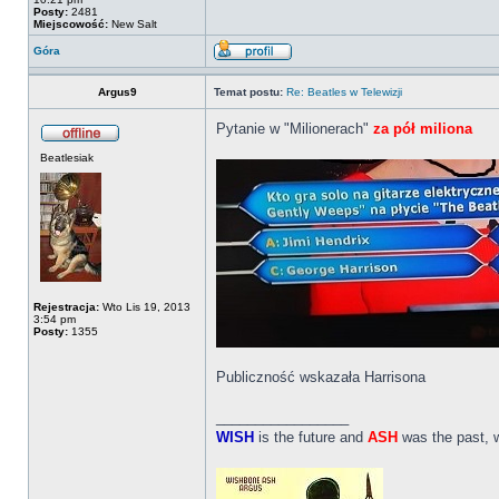
Posty:
2481
Miejscowość:
New Salt
Góra
Argus9
Temat postu:
Re: Beatles w Telewizji
Pytanie w "Milionerach"
za pół miliona
Beatlesiak
Rejestracja:
Wto Lis 19, 2013
3:54 pm
Posty:
1355
Publiczność wskazała Harrisona
_________________
WISH
is the future and
ASH
was the past, 