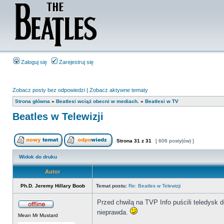
Zaloguj się
Zarejestruj się
Zobacz posty bez odpowiedzi
|
Zobacz aktywne tematy
Strona główna
»
Beatlesi wciąż obecni w mediach.
»
Beatlesi w TV
Beatles w Telewizji
Strona
31
z
31
[ 606 posty(ów) ]
Widok do druku
Autor
Ph.D. Jeremy Hillary Boob
Temat postu:
Re: Beatles w Telewizji
Przed chwilą na TVP Info puścili teledysk 
nieprawda.
Mean Mr Mustard