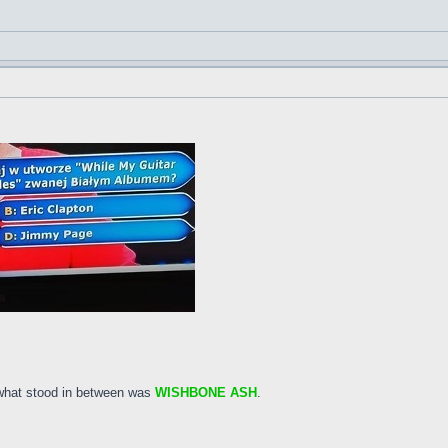
what stood in between was
WISHBONE ASH
.