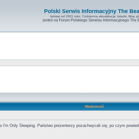
Polski Serwis Informacyjny The Bea
Istnieje od 2001 roku. Codzienna aktualizacja, ksiazki, filmy, pl
jesteś na Forum Polskiego Serwisu Informacyjnego The 
Wiadomość
do I'm Only Sleeping. Państwo prezenterzy pozachwycali się, po czym powiedzi