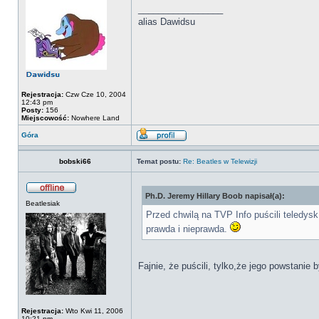
_________________
alias Dawidsu
Rejestracja:
Czw Cze 10, 2004
12:43 pm
Posty:
156
Miejscowość:
Nowhere Land
Góra
bobski66
Temat postu:
Re: Beatles w Telewizji
Ph.D. Jeremy Hillary Boob napisał(a):
Beatlesiak
Przed chwilą na TVP Info puścili teledys
prawda i nieprawda.
Fajnie, że puścili, tylko,że jego powstanie 
Rejestracja:
Wto Kwi 11, 2006
10:21 pm