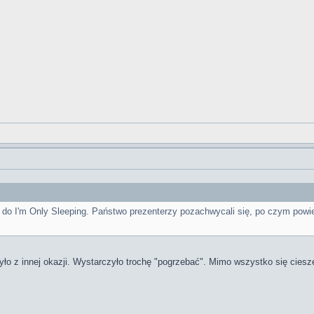
k do I'm Only Sleeping. Państwo prezenterzy pozachwycali się, po czym powied
było z innej okazji. Wystarczyło trochę "pogrzebać". Mimo wszystko się cieszę