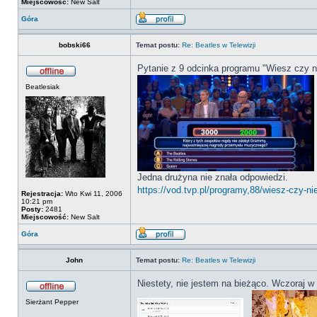
Miejscowość:
New Salt
Góra
bobski66
Temat postu:
Re: Beatles w Telewizji
Pytanie z 9 odcinka programu "Wiesz czy n
Beatlesiak
Jedna drużyna nie znała odpowiedzi.
https://vod.tvp.pl/programy,88/wiesz-czy-
Rejestracja:
Wto Kwi 11, 2006
10:21 pm
Posty:
2481
Miejscowość:
New Salt
Góra
John
Temat postu:
Re: Beatles w Telewizji
Niestety, nie jestem na bieżąco. Wczoraj 
Sierżant Pepper