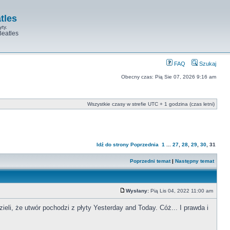
tles
yty.
Beatles
FAQ
Szukaj
Obecny czas: Pią Sie 07, 2026 9:16 am
Wszystkie czasy w strefie UTC + 1 godzina (czas letni)
Idź do strony
Poprzednia
1
...
27
,
28
,
29
,
30
,
31
Poprzedni temat
|
Następny temat
Wysłany:
Pią Lis 04, 2022 11:00 am
eli, że utwór pochodzi z płyty Yesterday and Today. Cóż... I prawda i