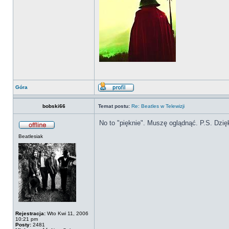
Góra
bobski66
Temat postu:
Re: Beatles w Telewizji
No to "pięknie". Muszę oglądnąć. P.S. Dzię
Beatlesiak
Rejestracja:
Wto Kwi 11, 2006
10:21 pm
Posty:
2481