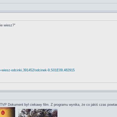
ie wiesz?"
nie-wiesz-odcinki,391452/odcinek-9,S01E09,482915
w TVP Dokument był ciekawy film. Z programu wynika, że co jakiś czas powta