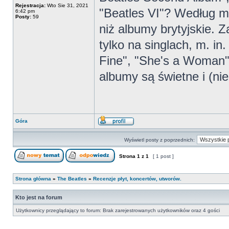
Rejestracja:
Wto Sie 31, 2021
"Beatles VI"? Według m
6:42 pm
Posty:
59
niż albumy brytyjskie. Z
tylko na singlach, m. in
Fine", "She's a Woman",
albumy są świetne i (nie
Góra
Wyświetl posty z poprzednich:
Strona
1
z
1
[ 1 post ]
Strona główna
»
The Beatles
»
Recenzje płyt, koncertów, utworów.
Kto jest na forum
Użytkownicy przeglądający to forum: Brak zarejestrowanych użytkowników oraz 4 gości