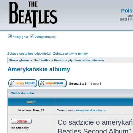
Pols
Istn
jesteś 
Zaloguj się
Zarejestruj się
Zobacz posty bez odpowiedzi
|
Zobacz aktywne tematy
Strona główna
»
The Beatles
»
Recenzje płyt, koncertów, utworów.
Amerykańskie albumy
Strona
1
z
1
[ 1 post ]
Widok do druku
Autor
Nowhere_Man_95
Temat postu:
Amerykańskie albumy
Co sądzicie o amerykańs
fan sztabowy
Beatles Second Album",