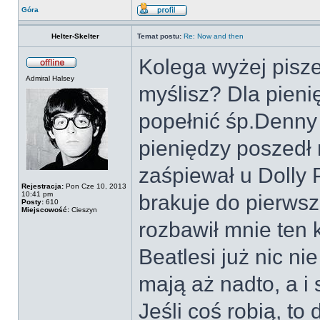
Góra
Helter-Skelter
Temat postu:
Re: Now and then
Kolega wyżej pisze
Admiral Halsey
myślisz? Dla pieni
popełnić śp.Denny 
pieniędzy poszedł 
zaśpiewał u Dolly 
Rejestracja:
Pon Cze 10, 2013
10:41 pm
brakuje do pierwsze
Posty:
610
Miejscowość:
Cieszyn
rozbawił mnie ten 
Beatlesi już nic n
mają aż nadto, a i
Jeśli coś robią, to 