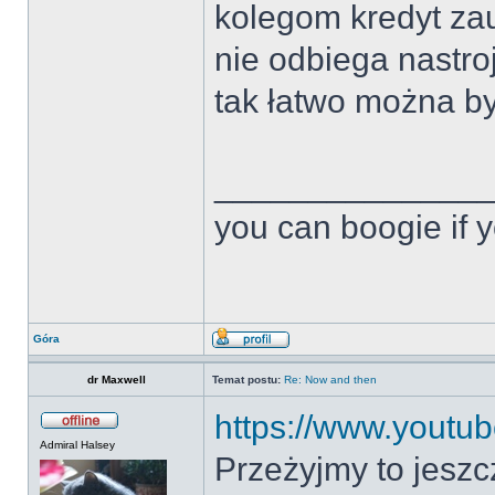
kolegom kredyt zau
nie odbiega nastro
tak łatwo można by
______________
you can boogie if y
Góra
dr Maxwell
Temat postu:
Re: Now and then
https://www.yout
Admiral Halsey
Przeżyjmy to jesz