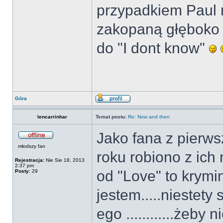
przypadkiem Paul n
zakopaną głęboko t
do "I dont know"
Góra
lencarrinhar
Temat postu:
Re: Now and then
Jako fana z pierws
młodszy fan
roku robiono z ich m
Rejestracja:
Nie Sie 18, 2013
2:37 pm
od "Love" to krymi
Posty:
29
jestem.....niestety
ego ............żeby 