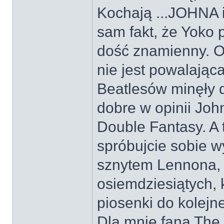
Kochają ...JOHNA i
sam fakt, że Yoko 
dość znamienny. O
nie jest powalająca
Beatlesów minęły 
dobre w opinii Joh
Double Fantasy. A 
spróbujcie sobie w
sznytem Lennona, 
osiemdziesiątych, 
piosenki do kolej
Dla mnie fana The B