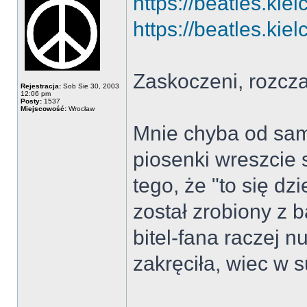
https://beatles.kie
https://beatles.kie
Zaskoczeni, rozcz
Rejestracja:
Sob Sie 30, 2003
12:06 pm
Posty:
1537
Miejscowość:
Wrocław
Mnie chyba od same
piosenki wreszcie 
tego, że "to się dzi
został zrobiony z 
bitel-fana raczej n
zakręciła, wiec w s