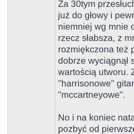
Za 30tym przesłuc
już do głowy i pew
niemniej wg mnie od
rzecz słabsza, z 
rozmiękczona też 
dobrze wyciągnął s
wartością utworu. 
"harrisonowe" gitar
"mccartneyowe".
No i na koniec nat
pozbyć od pierwsz