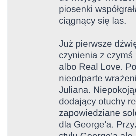
piosenki współgrał
ciągnący się las.
Już pierwsze dźwi
czynienia z czymś 
albo Real Love. Po
nieodparte wrażeni
Juliana. Niepokoją
dodający otuchy r
zapowiedziane solo
dla George'a. Prz
stylu George'a ale 