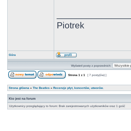
______________
Piotrek
Góra
Wyświetl posty z poprzednich:
Strona
1
z
1
[ 7 posty(ów) ]
Strona główna
»
The Beatles
»
Recenzje płyt, koncertów, utworów.
Kto jest na forum
Użytkownicy przeglądający to forum: Brak zarejestrowanych użytkowników oraz 1 gość