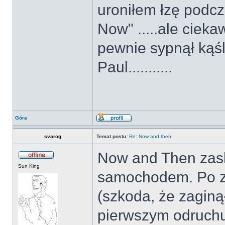
uroniłem łzę podcz
Now" .....ale cieka
pewnie sypnął kąś
Paul...........
Góra
svarog
Temat postu:
Re: Now and then
Now and Then zask
Sun King
samochodem. Po z
(szkoda, że zagin
pierwszym odruchu