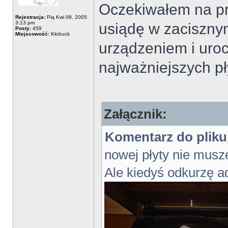
Oczekiwałem na pr
Rejestracja:
Pią Kwi 08, 2005
3:13 pm
usiądę w zaciszny
Posty:
459
Miejscowość:
Kłobuck
urządzeniem i uro
najważniejszych pł
Załącznik:
Komentarz do pliku
nowej płyty nie musz
Ale kiedyś odkurzę a