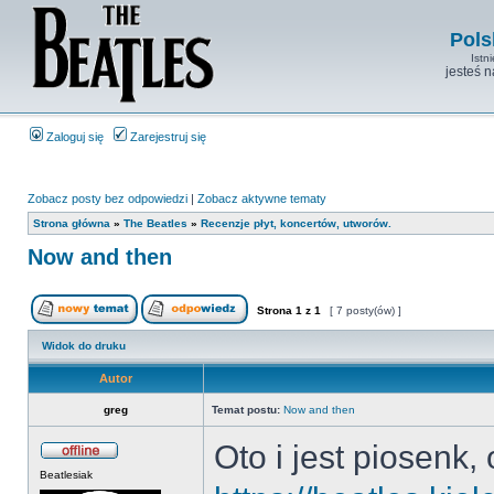
Pols
Istn
jesteś 
Zaloguj się
Zarejestruj się
Zobacz posty bez odpowiedzi
|
Zobacz aktywne tematy
Strona główna
»
The Beatles
»
Recenzje płyt, koncertów, utworów.
Now and then
Strona
1
z
1
[ 7 posty(ów) ]
Widok do druku
Autor
greg
Temat postu:
Now and then
Oto i jest piosenk, 
Beatlesiak