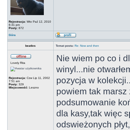
Rejestracja:
Wto Paź 12, 2010
6:31 pm
Posty:
872
Góra
beatles
Temat postu:
Re: Now and then
Nie wiem po co i d
Lovely Rita
winyl...nie otwarłe
pozycja w kolekcji
Rejestracja:
Czw Lip 11, 2002
7:51 am
Posty:
329
Miejscowość:
Leszno
powiem tak marsz ż
podsumowanie końca
dla kasy,tak więc 
odswieżonych płyt