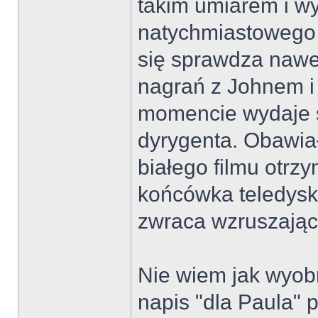
takim umiarem i w
natychmiastowego w
się sprawdza nawe
nagrań z Johnem 
momencie wydaje 
dyrygenta. Obawiał
białego filmu otr
końcówka teledysk
zwraca wzruszając
Nie wiem jak wyobr
napis "dla Paula" 