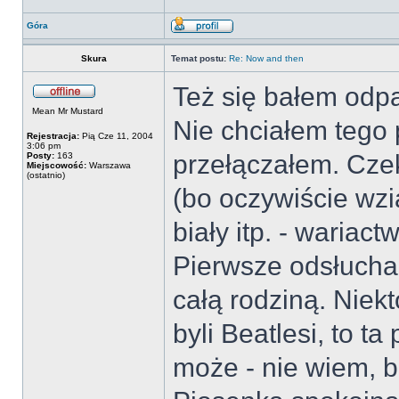
Góra
Skura
Temat postu:
Re: Now and then
Też się bałem odpa
Mean Mr Mustard
Nie chciałem tego 
Rejestracja:
Pią Cze 11, 2004
3:06 pm
przełączałem. Cze
Posty:
163
Miejscowość:
Warszawa
(ostatnio)
(bo oczywiście wzi
biały itp. - wariact
Pierwsze odsłucha
całą rodziną. Niekt
byli Beatlesi, to ta
może - nie wiem, b